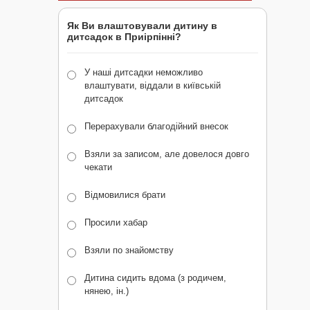
Як Ви влаштовували дитину в
дитсадок в Приірпінні?
У наші дитсадки неможливо
влаштувати, віддали в київській
дитсадок
Перерахували благодійний внесок
Взяли за записом, але довелося довго
чекати
Відмовилися брати
Просили хабар
Взяли по знайомству
Дитина сидить вдома (з родичем,
нянею, ін.)