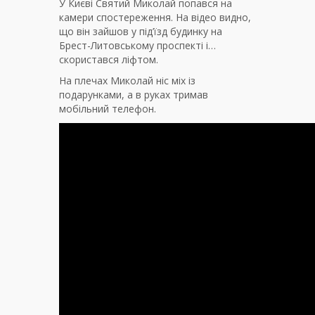
У Києві Святий Миколай попався на
камери спостереження. На відео видно,
що він зайшов у під’їзд будинку на
Брест-Литовському проспекті і…
скористався ліфтом.
На плечах Миколай ніс міх із
подарунками, а в руках тримав
мобільний телефон.