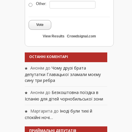
Other:
Vote
View Results
Crowdsignal.com
ОСТАННІ КОМЕНТАРІ
Анонім
до
Чому друзі брата
депутатки Главацької зламали моєму
сину три ребра
Анонім
до
Безкоштовна поїздка в
Іспанію для дітей чорнобильської зони
Маргарита
до
Іноді були тихі й
спокійні ночі…
ПРИЙМАЛЬНІ ДЕПУТАТІВ