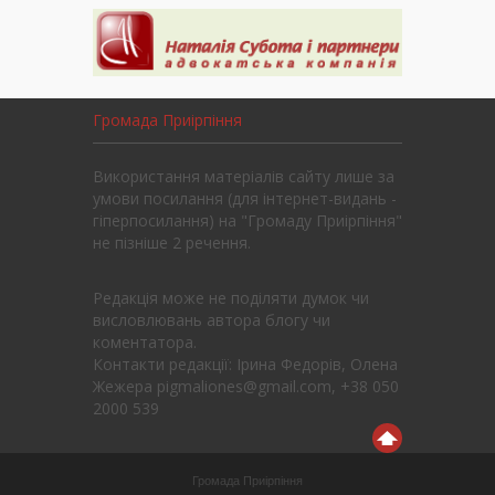
Громада Приірпіння
Використання матеріалів сайту лише за
умови посилання (для інтернет-видань -
гіперпосилання) на "Громаду Приірпіння"
не пізніше 2 речення.
Редакція може не поділяти думок чи
висловлювань автора блогу чи
коментатора.
Контакти редакції: Ірина Федорів, Олена
Жежера pigmaliones@gmail.com, +38 050
2000 539
Громада Приірпіння