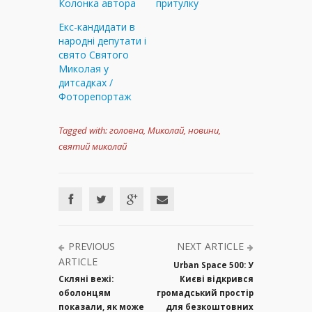
Колонка автора
притулку
Екс-кандидати в
народні депутати і
свято Святого
Миколая у
дитсадках /
Фоторепортаж
Tagged with:
головна
,
Миколай
,
новини
,
святий миколай
PREVIOUS
NEXT ARTICLE
ARTICLE
Urban Space 500: У
Скляні вежі:
Києві відкрився
оболонцям
громадський простір
показали, як може
для безкоштовних