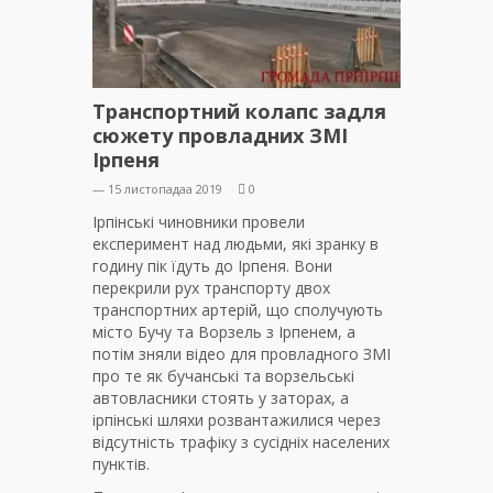
Транспортний колапс задля
сюжету провладних ЗМІ
Ірпеня
— 15 листопадаа 2019
0
Ірпінські чиновники провели
експеримент над людьми, які зранку в
годину пік їдуть до Ірпеня. Вони
перекрили рух транспорту двох
транспортних артерій, що сполучують
місто Бучу та Ворзель з Ірпенем, а
потім зняли відео для провладного ЗМІ
про те як бучанські та ворзельські
автовласники стоять у заторах, а
ірпінські шляхи розвантажилися через
відсутність трафіку з сусідніх населених
пунктів.