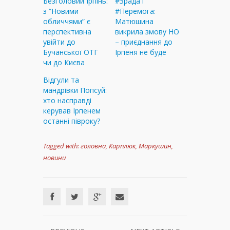
Безголовий Ірпінь:
#Зрада і
з “Новими
#Перемога:
обличчями” є
Матюшина
перспективна
викрила змову НО
увійти до
– приєднання до
Бучанської ОТГ
Ірпеня не буде
чи до Києва
Відгули та
мандрівки Попсуй:
хто насправді
керував Ірпенем
останні півроку?
Tagged with:
головна
,
Карплюк
,
Маркушин
,
новини