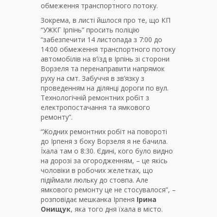
обмеження транспортного потоку.
Зокрема, в листі йшлося про те, що КП
“УЖКГ Ірпінь” просить поліцію
“забезпечити 14 листопада з 7:00 до
14:00 обмеження транспортного потоку
автомобілів на в’їзд в Ірпінь зі сторони
Ворзеля та перенаправити напрямок
руху на смт. Забуччя в зв’язку з
проведенням на ділянці дороги по вул.
Технологічній ремонтних робіт з
електропостачання та ямкового
ремонту”.
“Жодних ремонтних робіт на повороті
до Ірпеня з боку Ворзеля я не бачила.
Їхала там о 8:30. Єдині, кого було видно
на дорозі за огородженням, – це якісь
чоловіки в робочих желетках, що
підіймали люльку до стовпа. Але
ямкового ремонту це не стосувалося”, –
розповідає мешканка Ірпеня
Ірина
Онищук
, яка того дня їхала в місто.