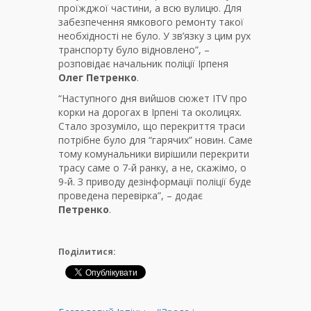
проїжджої частини, а всю вулицю. Для
забезпечення ямкового ремонту такої
необхідності не було. У зв’язку з цим рух
транспорту було відновлено”, –
розповідає начальник поліції Ірпеня
Олег Петренко
.
“Наступного дня вийшов сюжет ITV про
корки на дорогах в Ірпені та околицях.
Стало зрозуміло, що перекриття траси
потрібне було для “гарячих” новин. Саме
тому комунальники вирішили перекрити
трасу саме о 7-й ранку, а не, скажімо, о
9-й. З приводу дезінформації поліції буде
проведена перевірка”, – додає
Петренко
.
Поділитися: