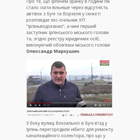
Про те, що Ірпенем зранку в години пік
стало їхати вільніше через відсутність
автівок з Бучі та Ворзеля у сюжеті
розповідає екс-очільник КП
“Ірпіньводоканал”, а нині перший
заступник Ірпінського міського голови
та, згідно реєстру юридичних осіб,
виконуючий обов’язки міського голови
Олександр Маркушин
.
З боку вулиці Вокзальної в Бучі в’їзд у
Ірпінь перегородили нібито для ремонту
каналізаційного колектора, про що у