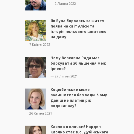
— 2 Липня 2022
Як Буча боролась за життя:
поява на світ Аліси та
історія польового шпиталю
на дому
— 7 Квітня 2022
Чому Верховна Рада має
блокувати збільшення меж
Ірпеня?
— 27 Липня 2021
Коцюбинське може
залишитися без води. Чому
Даніш не платив рік
водоканалу?
— 26 Квітня 2021
Клочка в клочки! Нардеп
Клочко стає в.о. Дубінського