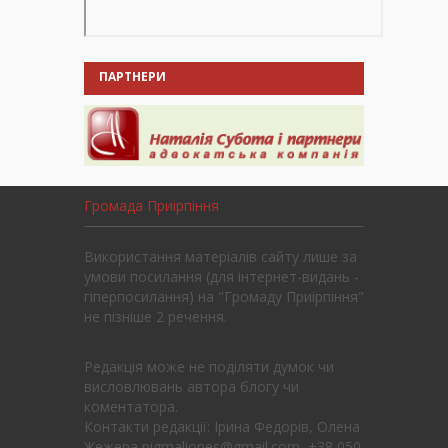
ПАРТНЕРИ
Громада Приірпіння
Використання матеріалів сайту лише за
умови посилання (для інтернет-видань -
гіперпосилання) на "Громаду Приірпіння"
не пізніше 2 речення.
Редакція може не поділяти думок чи
висловлювань автора блогу чи
коментатора.
Контакти редакції: Ірина Федорів, Олена
Жежера pigmaliones@gmail.com, +38 050