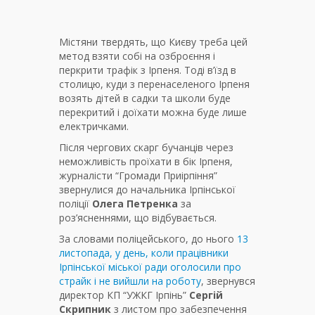
Містяни твердять, що Києву треба цей
метод взяти собі на озброєння і
перкрити трафік з Ірпеня. Тоді в’їзд в
столицю, куди з перенаселеного Ірпеня
возять дітей в садки та школи буде
перекритий і доїхати можна буде лише
електричками.
Після чергових скарг бучанців через
неможливість проїхати в бік Ірпеня,
журналісти “Громади Приірпіння”
звернулися до начальника Ірпінської
поліції
Олега Петренка
за
роз’ясненнями, що відбувається.
За словами поліцейського, до нього
13
листопада, у день, коли працівники
Ірпінської міської ради оголосили про
страйк і не вийшли на роботу
, звернувся
директор КП “УЖКГ Ірпінь”
Сергій
Скрипник
з листом про забезпечення