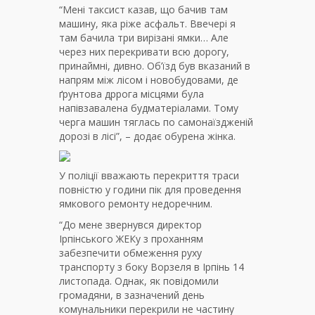
“Мені таксист казав, що бачив там
машину, яка ріже асфальт. Ввечері я
там бачила три вирізані ямки… Але
через них перекривати всю дорогу,
принаймні, дивно. Об’їзд був вказаний в
напрям між лісом і новобудовами, де
ґрунтова дррога місцями була
напівзавалена будматеріалами. Тому
черга машин тяглась по самонаїздженій
дорозі в лісі”, – додає обурена жінка.
У поліції вважають перекриття траси
повністю у години пік для проведення
ямкового ремонту недоречним.
“До мене звернувся директор
Ірпінського ЖЕКу з проханням
забезпечити обмеження руху
транспорту з боку Ворзеля в Ірпінь 14
листопада. Однак, як повідомили
громадяни, в зазначений день
комунальники перекрили не частину