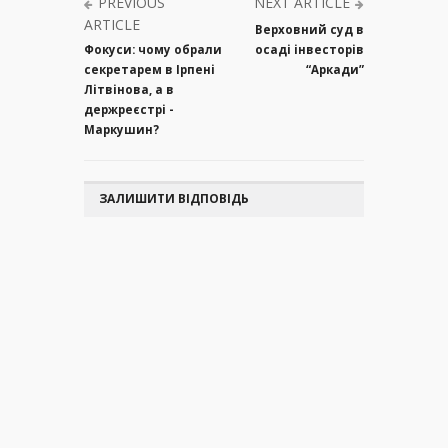
PREVIOUS
NEXT ARTICLE
ARTICLE
Верховний суд в
Фокуси: чому обрали
осаді інвесторів
секретарем в Ірпені
“Аркади”
Літвінова, а в
держреєстрі -
Маркушин?
ЗАЛИШИТИ ВІДПОВІДЬ