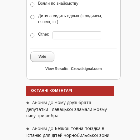
Взяли по знайомству
Дитина сидить вдома (з родичем,
нянею, ін.)
Other:
Vote
View Results
Crowdsignal.com
ОСТАННІ КОМЕНТАРІ
Анонім
до
Чому друзі брата
депутатки Главацької зламали моєму
сину три ребра
Анонім
до
Безкоштовна поїздка в
Іспанію для дітей чорнобильської зони