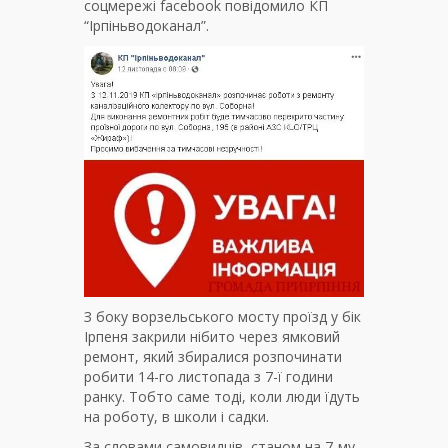
соцмережі facebook повідомило КП
“Ірпіньводоканал”.
З боку ворзельського мосту проїзд у бік
Ірпеня закрили нібито через ямковий
ремонт, який збиралися розпочинати
робити 14-го листопада з 7-ї години
ранку. Тобто саме тоді, коли люди їдуть
на роботу, в школи і садки.
За словами самовидців, станом на 7-му