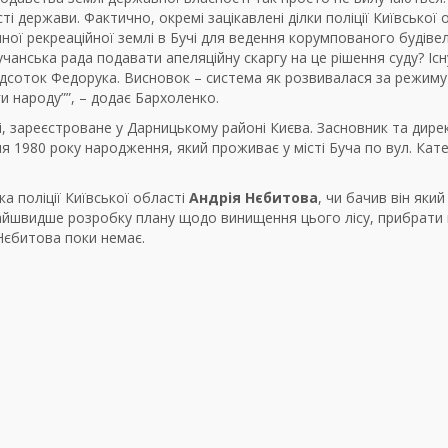
і держави. Фактично, окремі зацікавлені ділки поліції Київської 
ної рекреаційної землі в Бучі для ведення корумпованого будіве
учанська рада подавати апеляційну скаргу на це рішення суду? Іс
 відсоток Федорука. Висновок – система як розвивалася за режиму
и народу””, – додає Бархоленко.
чі, зареєстроване у Дарницькому районі Києва. Засновник та дире
чня 1980 року народження, який проживає у місті Буча по вул. Кат
 поліції Київської області
Андрія Нєбитова
, чи бачив він який 
кнайшвидше розробку плану щодо винищення цього лісу, прибрати
 Нєбитова поки немає.