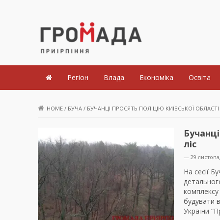
Громада Приірпіння
Регіон
Влада
Економіка
Освіта
HOME
/
БУЧА
/
БУЧАНЦІ ПРОСЯТЬ ПОЛІЦІЮ КИЇВСЬКОЇ ОБЛАСТІ
Бучанці
ліс
— 29 листопа
На сесії Б
детального
комплексу 
будувати в
України “П