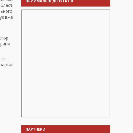
ПРИЙМАЛЬНІ ДЕПУТАТІВ
області
льного
нує вже
ктор
ерини
ліс
 паркан
ПАРТНЕРИ