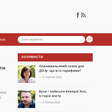
тежі
КОЛУМНІСТИ
Опалювальлний сезон для
ати
ДОЗу: що ж із тарифами?
— 3 Серпня 2022
Буча – київське Беверлі Хілс,
ного
історія злету
л
— 2 Липня 2022