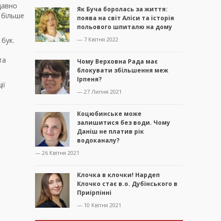
 давно
Як Буча боролась за життя:
 більше
поява на світ Аліси та історія
польового шпиталю на дому
 бук.
— 7 Квітня 2022
та
Чому Верховна Рада має
блокувати збільшення меж
Ірпеня?
ії
— 27 Липня 2021
Коцюбинське може
залишитися без води. Чому
Даніш не платив рік
водоканалу?
— 26 Квітня 2021
Клочка в клочки! Нардеп
Клочко стає в.о. Дубінського в
Приірпінні
— 10 Квітня 2021