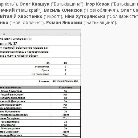
арність”),
Олег Квашук
(“Батьківщина”),
Ігор Козак
(“Батьківщин
нечний
(“Наш край”),
Василь Олексюк
(“Нові обличчя”),
Олег С
Віталій Хвостенко
(“Укроп”),
Ніна Хуторянська
(“Солідарність”
енко
(“Нові обличчя”),
Роман Янковий
(“Батьківщина”).