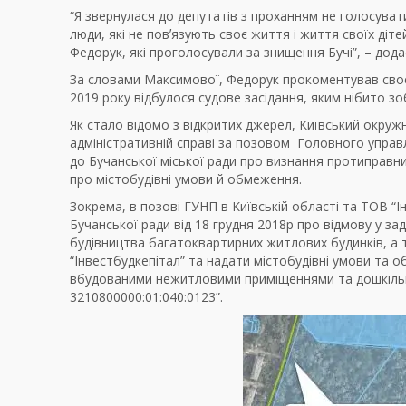
“Я звернулася до депутатів з проханням не голосуват
люди, які не повʼязують своє життя і життя своїх діт
Федорук, які проголосували за знищення Бучі”, – дода
За словами Максимової, Федорук прокоментував своє
2019 року відбулося судове засідання, яким нібито зо
Як стало відомо з відкритих джерел, Київський окруж
адміністративній справі за позовом Головного управлі
до Бучанської міської ради про визнання протиправни
про містобудівні умови й обмеження.
Зокрема, в позові ГУНП в Київській області та ТОВ “
Бучанської ради від 18 грудня 2018р про відмову у 
будівництва багатоквартирних житлових будинків, а
“Інвестбудкепітал” та надати містобудівні умови та 
вбудованими нежитловими приміщеннями та дошкільн
3210800000:01:040:0123”.