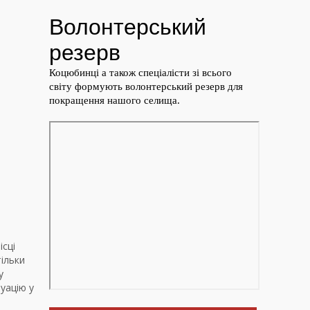
ісці
тільки
у
уацію у