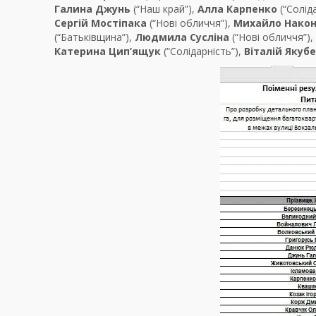
Галина Джунь
(“Наш край”),
Алла Карпенко
(“Солід
Сергій Мостіпака
(“Нові обличчя”),
Михайло Нако
(“Батьківщина”),
Людмила Сусліна
(“Нові обличчя”),
Катерина Цип’ящук
(“Солідарність”),
Віталій Якуб