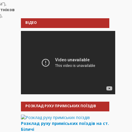
а”),
отніков
),
ВІДЕО
РОЗКЛАД РУХУ ПРИМІСЬКИХ ПОЇЗДІВ
Розклад руху приміських поїздів на ст.
Біличі