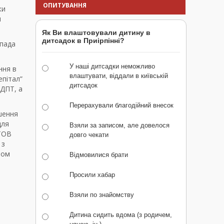
ОПИТУВАННЯ
ки
я
Як Ви влаштовували дитину в
дитсадок в Приірпінні?
опада
У наші дитсадки неможливо
ння в
влаштувати, віддали в київській
епітал”
дитсадок
 ДПТ, а
Перерахували благодійний внесок
шення
для
Взяли за записом, але довелося
 ТОВ
довго чекати
 з
ром
Відмовилися брати
Просили хабар
Взяли по знайомству
Дитина сидить вдома (з родичем,