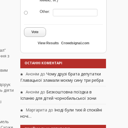
нянею, ін.)
Other:
Vote
View Results
Crowdsignal.com
тал”
ння з
ОСТАННІ КОМЕНТАРІ
овим
Анонім
до
Чому друзі брата депутатки
Главацької зламали моєму сину три ребра
едорук
ь діяти
Анонім
до
Безкоштовна поїздка в
Іспанію для дітей чорнобильської зони
і
Маргарита
до
Іноді були тихі й спокійні
ночі…
емель
. Схоже