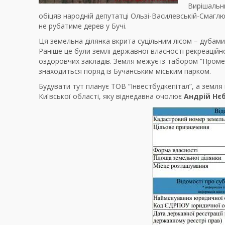
Вирішальни
обіцяв народній депутатці Ользі-Василевській-Смаглюк
не рубатиме дерев у Бучі.
Ця земельна ділянка вкрита суцільним лісом – дубами 
Раніше це були землі державної власності рекреацій
оздоровчих закладів. Земля межує із табором “Проме
знаходиться поряд із Бучанським міським парком.
Будувати тут планує ТОВ “Інвестбудкепітал”, а земля
Київської області, яку віднедавна очолює
Андрій Нє