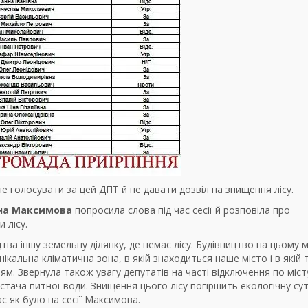
е голосувати за цей ДПТ й не давати дозвіл на знищення лісу.
на Максимова
попросила слова під час сесії й розповіла про
 лісу.
тва іншу земельну ділянку, де немає лісу. Будівництво на цьому м
ікальна кліматична зона, в якій знаходиться наше місто і в якій 
ям. Звернула також увагу депутатів на часті відключення по міст
естача питної води. Знищення цього лісу погіршить екологічну сут
дає як було на сесії Максимова.