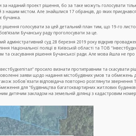
и за наданий проект рішення, бо за таке можуть голосувати тіль
ей з нашим містом. Але знайшлися 17 обранців, до яких приєднавс
є бучанка.
 рішення голосувати за цей детальний план тим, що 19-го лист
бов’язали Бучанську раду проголосувати за це.
ний адміністративний суд 28 березня 2019 року відкрив провадже
ння Національної поліції в Київській області та ТОВ “Інвестбудк
м та скасування рішення Бучанської ради. Але мова йшла не про
Інвестбудкепітал” просило визнати протиправним та скасувати рі
задоволенні заяви щодо надання містобудівних умов та обмежень 
 також зобов`язати відповідача повторно розглянути звернення
обмеження для “будівництва багатоквартирних житлових будинків
им дитячим закладом на земельній ділянці з кадастровим номе