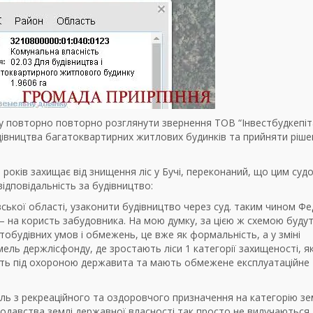
ду повторно повторно розглянути звернення ТОВ “Інвестбудкепі
івництва багатоквартирних житлових будинків та прийняти ріше
и років захищає від знищення ліс у Бучі, переконаний, що цим суд
відповідальність за будівництво:
ської області, узаконити будівництво через суд. таким чином Ф
 – на користь забудовника. На мою думку, за цією ж схемою будут
стобудівних умов і обмежень, це вже як формальність, а у зміні
ель держлісфонду, де зростають ліси 1 категорії захищеності, як
ть під охороною державита та мають обмежене експлуатаційне
ель з рекреаційного та оздоровчого призначення на категорію з
нодавства землі державної власності так просто не вилучаються