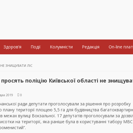
Здоров’я
Події
Колумністи
Редакція
On-line пла
 НЕ ЗНИЩУВАТИ ЛІС
 просять поліцію Київської області не знищув
даа 2019
0
учанської ради депутати проголосували за рішення про розробку
 плану території площею 5,5 га для будівництва багатоквартир
в межах вулиці Вокзальної. 17 депутатів проголосували за дозві
исотки на території, яка раніше була в користуванні табору МВС
роменистий”.