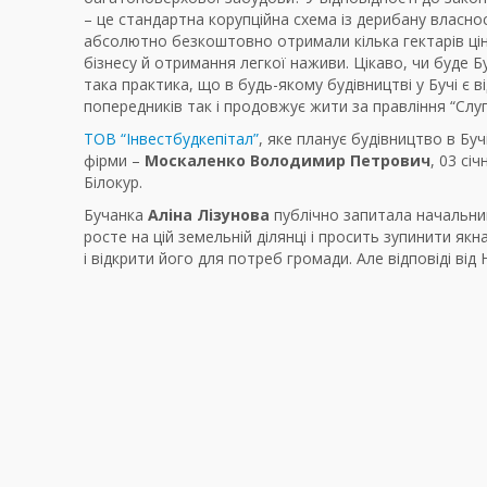
– це стандартна корупційна схема із дерибану власност
абсолютно безкоштовно отримали кілька гектарів цін
бізнесу й отримання легкої наживи. Цікаво, чи буде Б
така практика, що в будь-якому будівництві у Бучі є
попередників так і продовжує жити за правління “Слуг
ТОВ “Інвестбудкепітал”
, яке планує будівництво в Бу
фірми –
Москаленко Володимир Петрович
, 03 сі
Білокур.
Бучанка
Аліна Лізунова
публічно запитала начальника
росте на цій земельній ділянці і просить зупинити я
і відкрити його для потреб громади. Але відповіді від