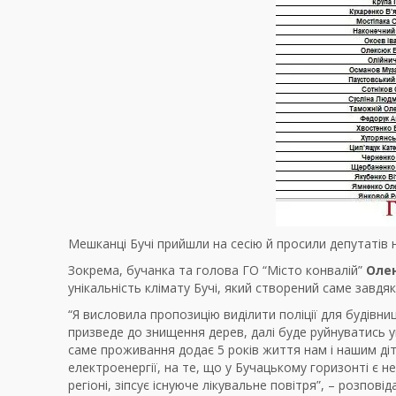
Мешканці Бучі прийшли на сесію й просили депутатів н
Зокрема, бучанка та голова ГО “Місто конвалій”
Оле
унікальність клімату Бучі, який створений саме завдяки
“Я висловила пропозицію виділити поліції для будівниц
призведе до знищення дерев, далі буде руйнуватись ун
саме проживання додає 5 років життя нам і нашим діт
електроенергії, на те, що у Бучацькому горизонті є н
регіоні, зіпсує існуюче лікувальне повітря”, – розпові