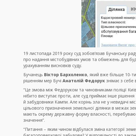
19 листопада 2019 року суд зобов’язав Бучанську ра
про надання містобудівних умов та обмежень для буд
урахуванням висновків суду.
Бучанець
Віктор Бархоленко
, який вже більше 10-т
рішенням мер Бучі
Анатолій Федорук
знімає з себе 
“Це змова між Федоруком та чиновниками поліції Київ
нібито виступає проти, але суд приймає інше рішення
й забудовники Кампи. Але корінь зла не у невидачі мі
цільового призначення земельної ділянки в межах зем
мають окрему державну форму власності, перебуваю
значення”.
“Питання – яким чином відбулася зміна категорії зем
багатоповерхової забудови? У відповідності до зако