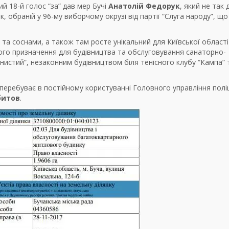
й 18-й голос “за” дав мер Бучі
Анатолій Федорук
, який не так
, обраній у 96-му виборчому окрузі від партії “Слуга народу”, що
та соснами, а також там росте унікальний для Київської області
ного призначення для будівництва та обслуговування санаторно-
нистий”, незаконним будівництвом біля тенісного клубу “Кампа” 
 перебуває в постійному користуванні Головного управління поліц
битов
.