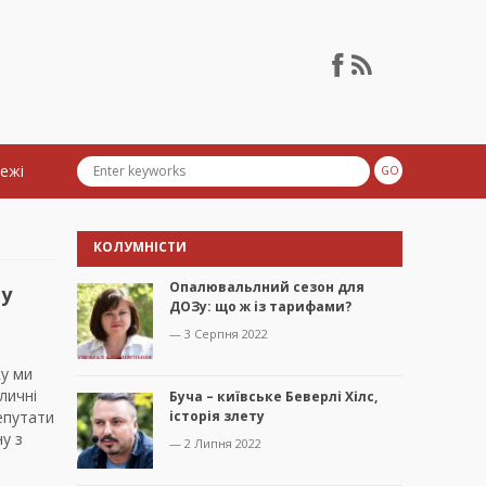
тежі
КОЛУМНІСТИ
Опалювальлний сезон для
му
ДОЗу: що ж із тарифами?
— 3 Серпня 2022
ку ми
личні
Буча – київське Беверлі Хілс,
епутати
історія злету
ну з
— 2 Липня 2022