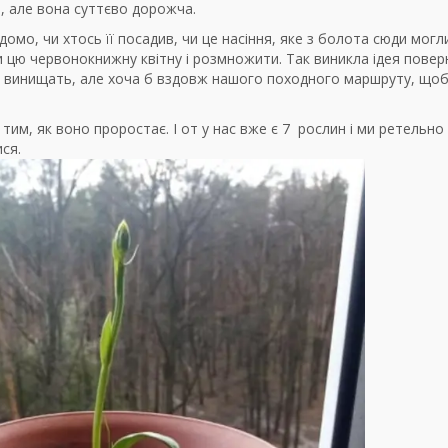
, але вона суттєво дорожча.
домо, чи хтось її посадив, чи це насіння, яке з болота сюди могл
и цю червонокнижну квітну і розмножити. Так виникла ідея повер
 її винищать, але хоча б вздовж нашого походного маршруту, що
 тим, як воно проростає. І от у нас вже є 7 рослин і ми ретельно
ся.