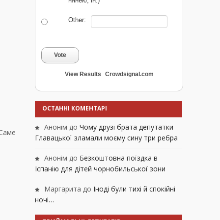
нянею, ін.)
Other:
Vote
View Results
Crowdsignal.com
ОСТАННІ КОМЕНТАРІ
Анонім
до
Чому друзі брата депутатки
 Саме
Главацької зламали моєму сину три ребра
Анонім
до
Безкоштовна поїздка в
Іспанію для дітей чорнобильської зони
Маргарита
до
Іноді були тихі й спокійні
ночі…