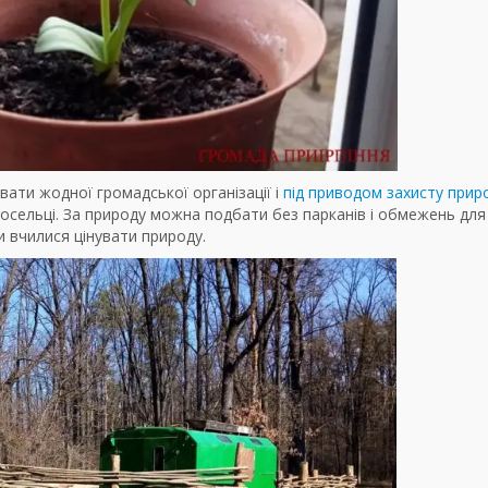
ати жодної громадської організації і
під приводом захисту прир
носельці. За природу можна подбати без парканів і обмежень для 
и вчилися цінувати природу.