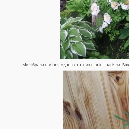
Ми зібрали насіння одного з таких піонів і насіяли. Вж