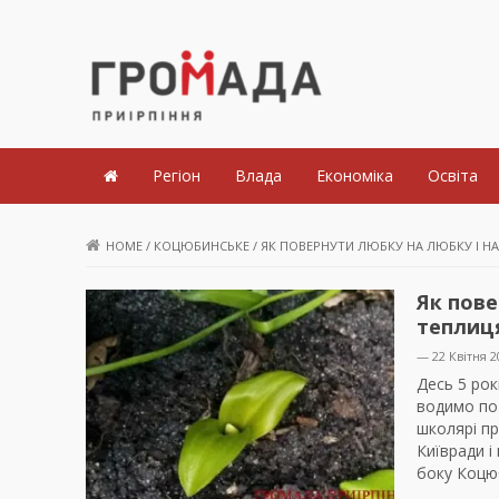
Громада Приірпіння
Регіон
Влада
Економіка
Освіта
HOME
/
КОЦЮБИНСЬКЕ
/
ЯК ПОВЕРНУТИ ЛЮБКУ НА ЛЮБКУ І Н
Як пов
теплиця
— 22 Квітня 2
Десь 5 рок
водимо по 
школярі п
Київради і
боку Коцю