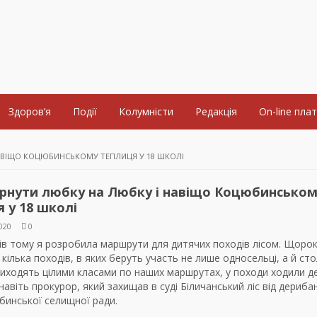
Здоров’я
Події
Колумністи
Редакція
On-line пла
АВІЩО КОЦЮБИНСЬКОМУ ТЕПЛИЦЯ У 18 ШКОЛІ
ернути любку на Любку і навіщо Коцюбинсько
 у 18 школі
020
0
ів тому я розробила маршрути для дитячих походів лісом. Щоро
кілька походів, в яких беруть участь не лише односельці, а й сто
риходять цілими класами по наших маршрутах, у походи ходили д
 навіть прокурор, який захищав в суді Біличанський ліс від дериба
бинської селищної ради.