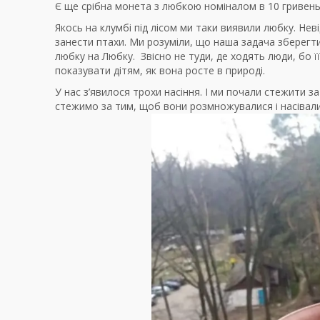
Є ще срібна монета з любкою номіналом в 10 гривень
Якось на клумбі під лісом ми таки виявили любку. Неві
занести птахи. Ми розуміли, що наша задача зберегт
любку на Любку. Звісно не туди, де ходять люди, бо
показувати дітям, як вона росте в природі.
У нас з’явилося трохи насіння. І ми почали стежити за
стежимо за тим, щоб вони розмножувалися і насівали