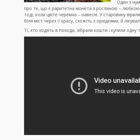
Один з нум
про те, що є раритетна монета з рослиною – любкою. 
тоді, коли цвіте черемха – навесні. У старовину віри
біля міст через її красу, схожіть з орхідеями, й лікувал
Ті, хто ходять в походи, зібрали кошти і купили одну 