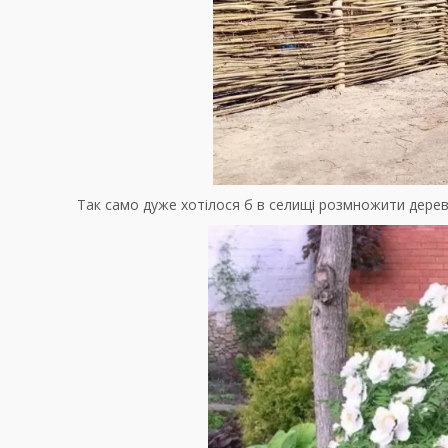
Так само дуже хотілося б в селищі розмножити дерево