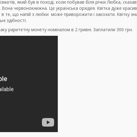
ізматів, який був в поході, коли побував біля річки Любка, сказа
Вона червонокнижна. Це українська орхідея. Квітка дуже красив
ли в те, що напій з любки може приворожити і закохати. Квітку з
ьні здібності.
таку раритетну монету номіналом в 2 гривні. Заплатили 300 грн.