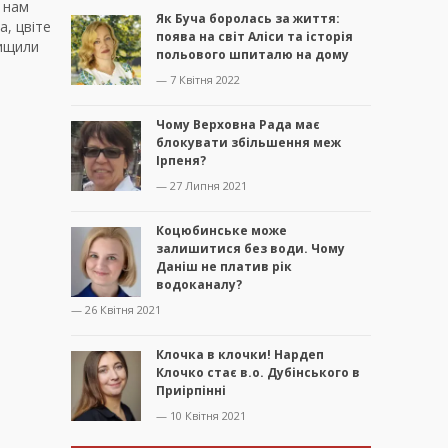
в нам
Як Буча боролась за життя:
а, цвіте
поява на світ Аліси та історія
нищили
польового шпиталю на дому
— 7 Квітня 2022
Чому Верховна Рада має
блокувати збільшення меж
Ірпеня?
— 27 Липня 2021
Коцюбинське може
залишитися без води. Чому
Даніш не платив рік
водоканалу?
— 26 Квітня 2021
Клочка в клочки! Нардеп
Клочко стає в.о. Дубінського в
Приірпінні
— 10 Квітня 2021