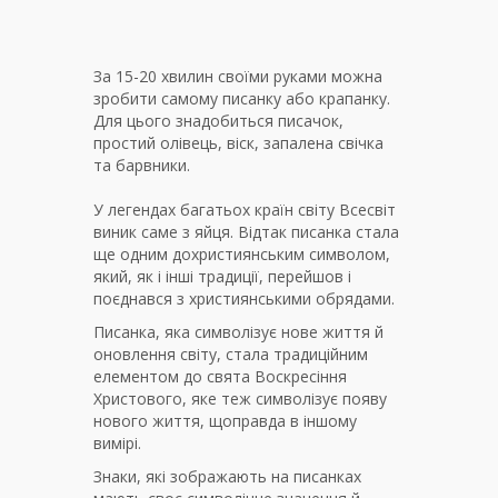
За 15-20 хвилин своїми руками можна
зробити самому писанку або крапанку.
Для цього знадобиться писачок,
простий олівець, віск, запалена свічка
та барвники.
У легендах багатьох країн світу Всесвіт
виник саме з яйця. Відтак писанка стала
ще одним дохристиянським символом,
який, як і інші традиції, перейшов і
поєднався з християнськими обрядами.
Писанка, яка символізує нове життя й
оновлення світу, стала традиційним
елементом до свята Воскресіння
Христового, яке теж символізує появу
нового життя, щоправда в іншому
вимірі.
Знаки, які зображають на писанках