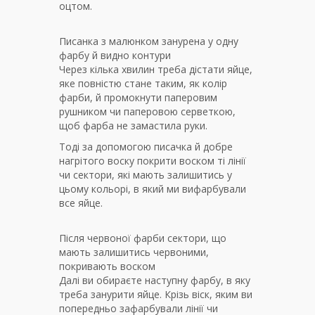
оцтом.
Писанка з малюнком занурена у одну
фарбу й видно контури
Через кілька хвилин треба дістати яйце,
яке повністю стане таким, як колір
фарби, й промокнути паперовим
рушником чи паперовою серветкою,
щоб фарба не замастила руки.
Тоді за допомогою писачка й добре
нагрітого воску покрити воском ті лінії
чи сектори, які мають залишитись у
цьому кольорі, в який ми вифарбували
все яйце.
Після червоної фарби сектори, що
мають залишитись червоними,
покривають воском
Далі ви обираєте наступну фарбу, в яку
треба занурити яйце. Крізь віск, яким ви
попередньо зафарбували лінії чи