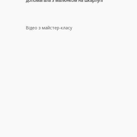
допомагала з малюнком на шкарлупі
Відео з майстер-класу