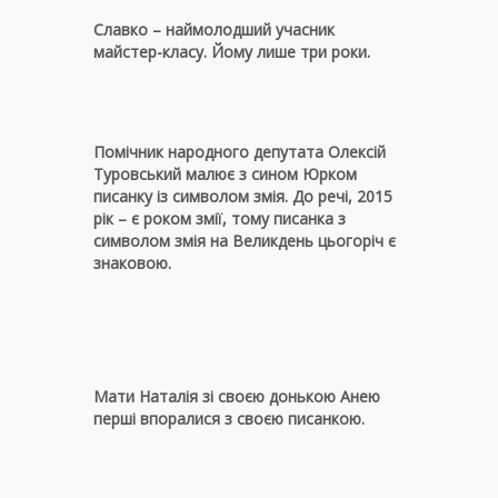
Славко – наймолодший учасник
майстер-класу. Йому лише три роки.
Помічник народного депутата Олексій
Туровський малює з сином Юрком
писанку із символом змія. До речі, 2015
рік – є роком змії, тому писанка з
символом змія на Великдень цьогоріч є
знаковою.
Мати Наталія зі своєю донькою Анею
перші впоралися з своєю писанкою.