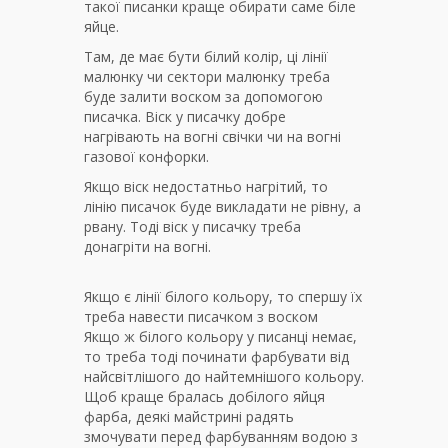
такої писанки краще обирати саме біле
яйце.
Там, де має бути білий колір, ці лінії
малюнку чи сектори малюнку треба
буде залити воском за допомогою
писачка. Віск у писачку добре
нагрівають на вогні свічки чи на вогні
газової конфорки.
Якщо віск недостатньо нагрітий, то
лінію писачок буде викладати не рівну, а
рвану. Тоді віск у писачку треба
донагріти на вогні.
Якщо є лінії білого кольору, то спершу їх
треба навести писачком з воском
Якщо ж білого кольору у писанці немає,
то треба тоді починати фарбувати від
найсвітлішого до найтемнішого кольору.
Щоб краще бралась добілого яйця
фарба, деякі майстрині радять
змочувати перед фарбуванням водою з