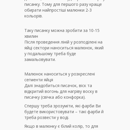
писанку. Тому для першого разу краще
обирати найпростіші малюнки 2-3
кольорів.
Таку писанку можна зробити за 10-15
хвилин
Після проведення ліній у розподілені на
яйці сектори наноситься малюнок, який
у подальшому треба буде
замальовувати.
Малюнок наноситься у розкреслені
сегменти яйця
Далі знадобиться писачок, віск та
відкритий вогонь для нагріву воску в
писачку (свічка або конфорка).
Спершу треба зрозуміти, які фарби Ви
будете використовувати – такі фарби й
треба розвести у воді.
Якщо в малюнку є білий колір, то для