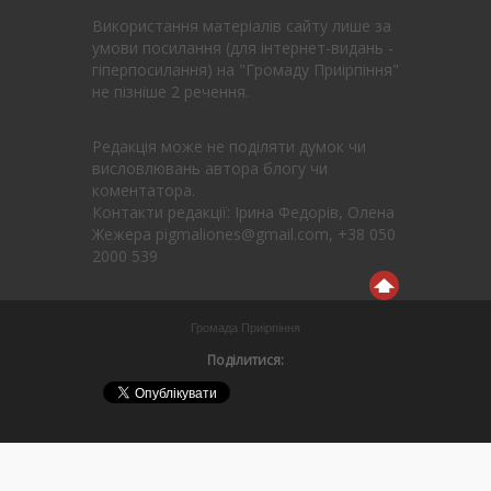
Використання матеріалів сайту лише за
умови посилання (для інтернет-видань -
гіперпосилання) на "Громаду Приірпіння"
не пізніше 2 речення.
Редакція може не поділяти думок чи
висловлювань автора блогу чи
коментатора.
Контакти редакції: Ірина Федорів, Олена
Жежера pigmaliones@gmail.com, +38 050
2000 539
Громада Приірпіння
Поділитися: