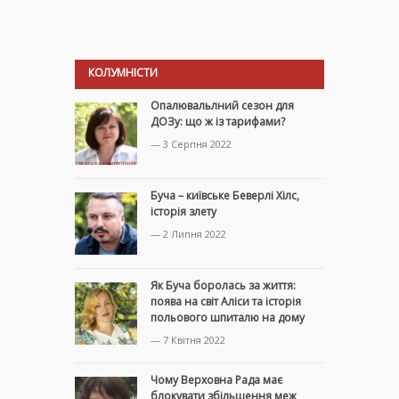
КОЛУМНІСТИ
Опалювальлний сезон для
ДОЗу: що ж із тарифами?
— 3 Серпня 2022
Буча – київське Беверлі Хілс,
історія злету
— 2 Липня 2022
Як Буча боролась за життя:
поява на світ Аліси та історія
польового шпиталю на дому
— 7 Квітня 2022
Чому Верховна Рада має
блокувати збільшення меж