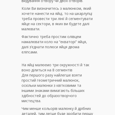
видування отвору чи двох отворів.
Коли Ви визначитесь з малюнком, який
хочете нанести на яйці, то на шкарлупці
треба провести три лінії й сегментувати
яйце на сектори, в яких ви будете далі
малювати.
Фактично треба простим олівцем
намалювати коло на “екваторі” яйця,
далі з’єднати полюси яйця двома
еліпсами.
На яйці малюємо три окружності й так
воно ділиться на 8 сегментів
Для першого разу найлегше взяти
простий геометричний малюнок,
оскільки малюнки з квітковими та
іншими знаками вимагають більших
здібностей до образотворчого
мистецтва.
Чим менше кольорів малюнку й дрібних
деталей, тим легше буде зробити першу