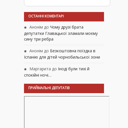
ОСТАННІ КОМЕНТАРІ
Анонім
до
Чому друзі брата
депутатки Главацької зламали моєму
сину три ребра
Анонім
до
Безкоштовна поїздка в
Іспанію для дітей чорнобильської зони
Маргарита
до
Іноді були тихі й
спокійні ночі…
ПРИЙМАЛЬНІ ДЕПУТАТІВ