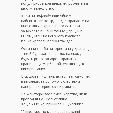
популярності крапанки, які роблять за
цією ж технологією.
Коли ви пофарбували яйце у
найсвітліший колір, то далі крапаєте на
нього кілька крапель воску. Потім
занурюєте в більш темну фарбу й в
іншому місці на неї знову крапаєте
кілька крапель воску і так далі.
Остання фарба використана у крапанці
– це й буде загальне тло, на якому
будуть різнокольорові краплі.Як
правило, ця фарба найтемніша з усіх
використаних.
Віск далі з яйця знімається так само, як і
в писанках за допомогою вогню й
паперових серветок чи рушиків.
На майстер-клас з писанкарства, який
проводили у школі селища
Коцюбинське, прийшло 15 учасників.
“Я шкодую, що мені через важливі