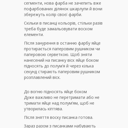
сегменти, нова фарба не зачепить вже
пофарбованих ділянок шкарлупи й вони
збережуть колір своєї фарби.
Скільки в писанці кольорів, стільки разів
треба буде замальовувати воском
елементи.
Після занурення в останню фарбу яйце
протирається паперовим рушником чи
паперовою серветкою. Щоб зняти
нанесений на писанку віск яйце боком
підносять до полум’я й через кілька
секунд стирають паперовим рушником
розплавлений віск.
До вогню підносять яйце боком
Дуже важливо не перетримати або не
тримати яйце над полум’ям, щоб не
утворилась кіптява.
Після зняття воску писанка готова.
Зараз разом з писанками набувають