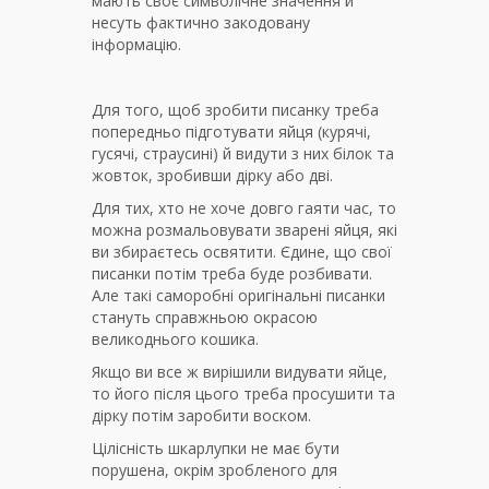
мають своє символічне значення й
несуть фактично закодовану
інформацію.
Для того, щоб зробити писанку треба
попередньо підготувати яйця (курячі,
гусячі, страусині) й видути з них білок та
жовток, зробивши дірку або дві.
Для тих, хто не хоче довго гаяти час, то
можна розмальовувати зварені яйця, які
ви збираєтесь освятити. Єдине, що свої
писанки потім треба буде розбивати.
Але такі саморобні оригінальні писанки
стануть справжньою окрасою
великоднього кошика.
Якщо ви все ж вирішили видувати яйце,
то його після цього треба просушити та
дірку потім заробити воском.
Цілісність шкарлупки не має бути
порушена, окрім зробленого для