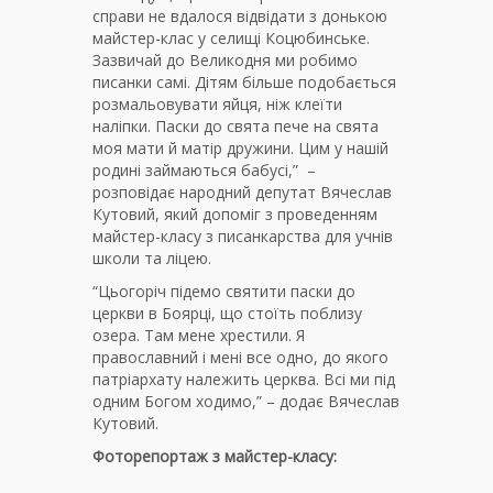
справи не вдалося відвідати з донькою
майстер-клас у селищі Коцюбинське.
Зазвичай до Великодня ми робимо
писанки самі. Дітям більше подобається
розмальовувати яйця, ніж клеїти
наліпки. Паски до свята пече на свята
моя мати й матір дружини. Цим у нашій
родині займаються бабусі,” –
розповідає народний депутат Вячеслав
Кутовий, який допоміг з проведенням
майстер-класу з писанкарства для учнів
школи та ліцею.
“Цьогоріч підемо святити паски до
церкви в Боярці, що стоїть поблизу
озера. Там мене хрестили. Я
православний і мені все одно, до якого
патріархату належить церква. Всі ми під
одним Богом ходимо,” – додає Вячеслав
Кутовий.
Фоторепортаж з майстер-класу: