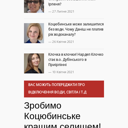
Ірпеня?
— 27 Липня 2021
Коцюбинське може залишитися
без води. Чому Даніш не платив
рік водоканалу?
— 26 Квітня 2021
Клочка в клочки! Нардеп Клочко
стає в.о. Дубінського в
Приірпінні
— 10 Квітня 2021
ВАС МОЖУТЬ ПОПЕРЕДЖАТИ ПРО
ВІДКЛЮЧЕННЯ ВОДИ, СВІТЛА І Т.Д