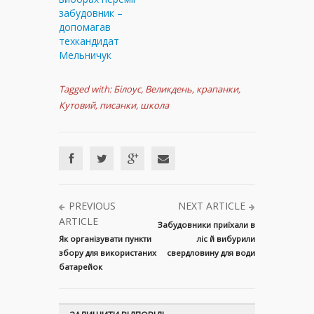
забудовник –
допомагав
техкандидат
Мельничук
Tagged with:
Білоус
,
Великдень
,
крапанки
,
Кутовий
,
писанки
,
школа
PREVIOUS
NEXT ARTICLE
ARTICLE
Забудовники приїхали в
Як організувати пункти
ліс й вибурили
збору для використаних
свердловину для води
батарейок