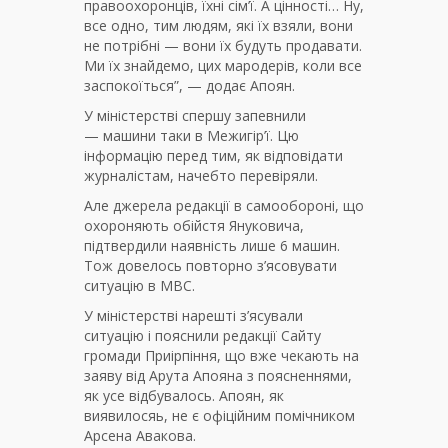
правоохоронців, їхні сім’ї. А цінності… Ну,
все одно, тим людям, які їх взяли, вони
не потрібні — вони їх будуть продавати.
Ми їх знайдемо, цих мародерів, коли все
заспокоїться”, — додає Апоян.
У міністерстві спершу запевнили
— машини таки в Межигір’ї. Цю
інформацію перед тим, як відповідати
журналістам, начебто перевіряли.
Але джерела редакції в самообороні, що
охороняють обійстя Януковича,
підтвердили наявність лише 6 машин.
Тож довелось повторно з’ясовувати
ситуацію в МВС.
У міністерстві нарешті з’ясували
ситуацію і пояснили редакції Сайту
громади Приірпіння, що вже чекають на
заяву від Арута Апояна з поясненнями,
як усе відбувалось. Апоян, як
виявилосяь, не є офіційним помічником
Арсена Авакова.