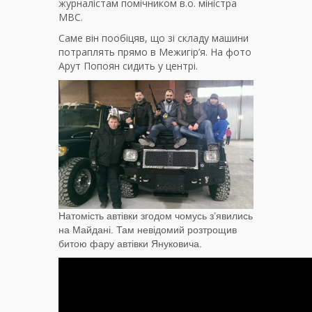
журналістам помічником в.о. міністра
МВС.
Саме він пообіцяв, що зі складу машини
потраплять прямо в Межигір’я. На фото
Арут Попоян сидить у центрі.
Натомість автівки згодом чомусь з’явились
на Майдані. Там невідомий розтрощив
битою фару автівки Януковича.