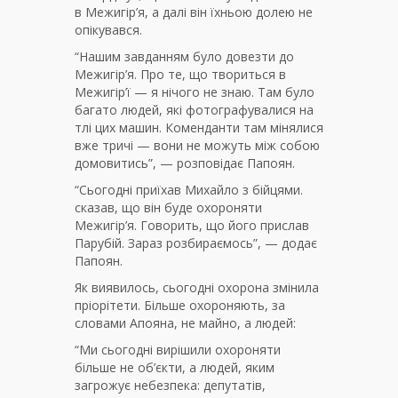
в Межигір’я, а далі він їхньою долею не
опікувався.
“Нашим завданням було довезти до
Межигір’я. Про те, що твориться в
Межигір’ї — я нічого не знаю. Там було
багато людей, які фотографувалися на
тлі цих машин. Коменданти там мінялися
вже тричі — вони не можуть між собою
домовитись”, — розповідає Папоян.
“Сьогодні приїхав Михайло з бійцями.
сказав, що він буде охороняти
Межигір’я. Говорить, що його прислав
Парубій. Зараз розбираємось”, — додає
Папоян.
Як виявилось, сьогодні охорона змінила
пріорітети. Більше охороняють, за
словами Апояна, не майно, а людей:
“Ми сьогодні вирішили охороняти
більше не об’єкти, а людей, яким
загрожує небезпека: депутатів,