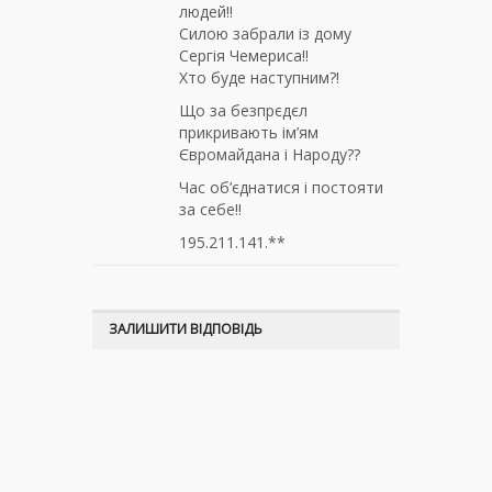
людей!!
Силою забрали із дому
Сергія Чемериса!!
Хто буде наступним?!
Що за безпрєдєл
прикривають ім’ям
Євромайдана і Народу??
Час об’єднатися і постояти
за себе!!
195.211.141.**
ЗАЛИШИТИ ВІДПОВІДЬ