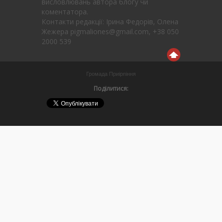
висловлювань автора блогу чи
коментатора.
Контакти редакції: Ірина Федорів, Олена
Жежера pigmaliones@gmail.com, +38 050
2000 539
Громада Приірпіння
Поділитися: