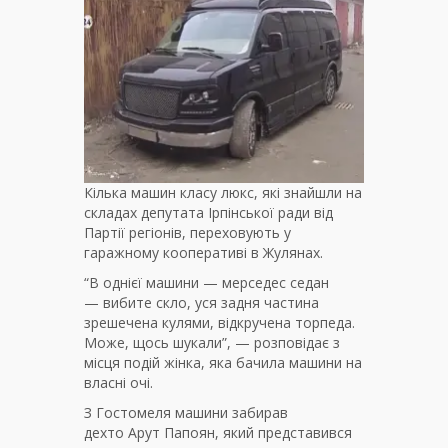
Кілька машин класу люкс, які знайшли на
складах депутата Ірпінської ради від
Партії регіонів, переховують у
гаражному кооперативі в Жулянах.
“В однієї машини — мерседес седан
— вибите скло, уся задня частина
зрешечена кулями, відкручена торпеда.
Може, щось шукали”, — розповідає з
місця подій жінка, яка бачила машини на
власні очі.
З Гостомеля машини забирав
дехто Арут Папоян, який представився