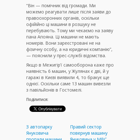
“Він — помічник від громади. Ми
можемо реагувати лише після заяви до
правоохоронних органів, оскільки
офійійно ці машини в розшуку не
перебувають. Тому ми чекаємо на заяву
пана Апояна. Ці машини не мають
номерів. Вони зареєстровані не на
фізичну особу, а на юридичні компанію”,
— пояснили у прес-службі відомства.
Якщо в Межигiр’ї самооборона каже про
наявність 6 машин, у Жулянах є дві, й у
гаражі в Києві виявили 4, то бракує ще
однієї. Оскільки саме 13 машин вивезли
з павільйонів в Гостомелі.
Поділитися:
З автопарку
Правий сектор
Януковича
повернув машину
пропали машини
Януковича у МВС