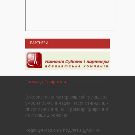
ПАРТНЕРИ
Громада Приірпіння
Використання матеріалів сайту лише за
умови посилання (для інтернет-видань -
гіперпосилання) на "Громаду Приірпіння"
не пізніше 2 речення.
Редакція може не поділяти думок чи