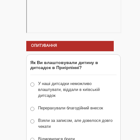
ОПИТУВАННЯ
Як Ви влаштовували дитину в
дитсадок в Приірпінні?
У наші дитсадки неможливо
влаштувати, віддали в київській
дитсадок
Перерахували благодійний внесок
Взяли за записом, але довелося довго
чекати
Відмовилися брати