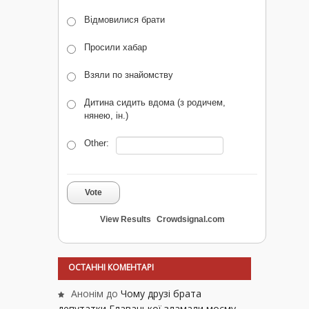
Відмовилися брати
Просили хабар
Взяли по знайомству
Дитина сидить вдома (з родичем,
нянею, ін.)
Other:
Vote
View Results
Crowdsignal.com
ОСТАННІ КОМЕНТАРІ
Анонім
до
Чому друзі брата
депутатки Главацької зламали моєму