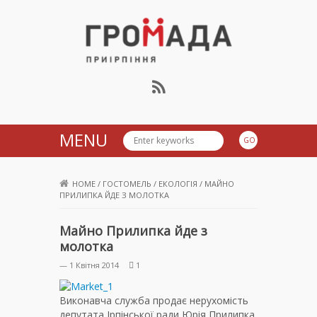
Громада Приірпіння
MENU
HOME
/
ГОСТОМЕЛЬ
/
ЕКОЛОГІЯ
/
МАЙНО
ПРИЛИПКА ЙДЕ З МОЛОТКА
Майно Прилипка йде з
молотка
— 1 Квітня 2014
1
Виконавча служба продає нерухомість
депутата Ірпінської ради Юрія Прилипка