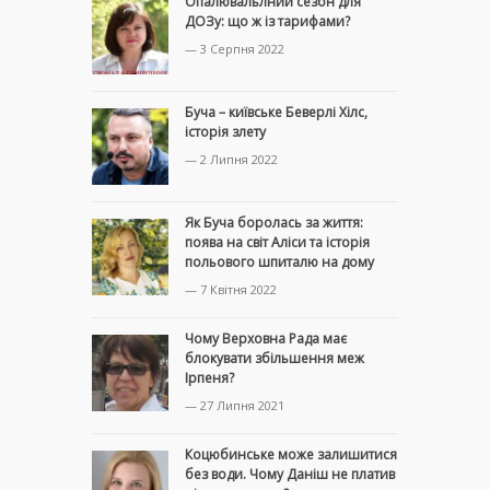
Опалювальлний сезон для
ДОЗу: що ж із тарифами?
— 3 Серпня 2022
Буча – київське Беверлі Хілс,
історія злету
— 2 Липня 2022
Як Буча боролась за життя:
поява на світ Аліси та історія
польового шпиталю на дому
— 7 Квітня 2022
Чому Верховна Рада має
блокувати збільшення меж
Ірпеня?
— 27 Липня 2021
Коцюбинське може залишитися
без води. Чому Даніш не платив