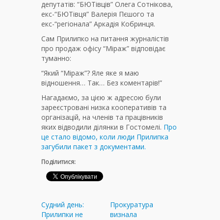
депутатів: “БЮТівців” Олега Сотнікова,
екс-“БЮТівця” Валерія Пєшого та
екс-“регіонала” Аркадія Кобринця.
Сам Прилипко на питання журналістів
про продаж офісу “Міраж” відповідає
туманно:
“Який “Міраж”? Яле яке я маю
відношення… Так… Без коментарів!”
Нагадаємо, за цією ж адресою були
зареєстровані низка кооперативів та
організацій, на членів та працівників
яких відводили ділянки в Гостомелі.
Про
це стало відомо, коли люди Прилипка
загубили пакет з документами.
Поділитися:
Судний день:
Прокуратура
Прилипки не
визнала