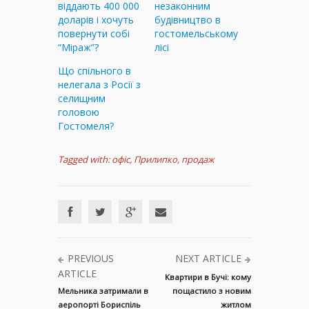
віддають 400 000
незаконним
доларів і хочуть
будівництво в
повернути собі
гостомельському
“Міраж”?
лісі
Що спільного в
нелегала з Росії з
селищним
головою
Гостомеля?
Tagged with:
офіс
,
Прилипко
,
продаж
PREVIOUS
NEXT ARTICLE
ARTICLE
Квартири в Бучі: кому
Мельника затримали в
пощастило з новим
аеропорті Бориспіль
житлом