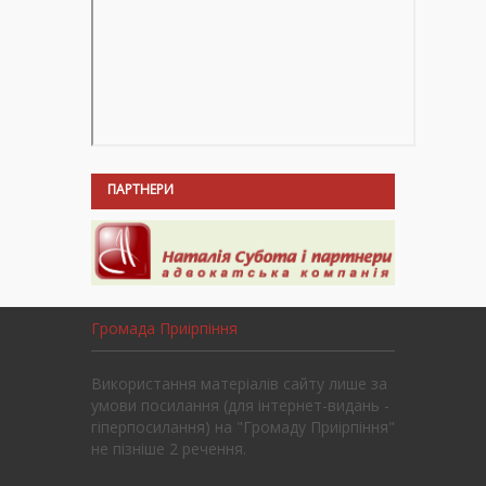
ПАРТНЕРИ
Громада Приірпіння
Використання матеріалів сайту лише за
умови посилання (для інтернет-видань -
гіперпосилання) на "Громаду Приірпіння"
не пізніше 2 речення.