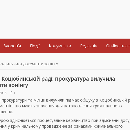
Здоров’я
Події
Колумністи
Редакція
On-line пла
УРА ВИЛУЧИЛА ДОКУМЕНТИ ЗОНІНГУ
 Коцюбинській раді: прокуратура вилучила
ти зонінгу
2015
1
 прокуратури та міліції вилучили під час обшуку в Коцюбинській р
ументів, що мають значення для встановлення кримінального
шення.
рою здійснюється процесуальне керівництво при здійсненні дос
ання у кримінальному провадженні за ознаками кримінального