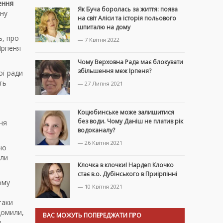
ення
Як Буча боролась за життя: поява
ну
на світ Аліси та історія польового
шпиталю на дому
ь, про
— 7 Квітня 2022
Ірпеня
Чому Верховна Рада має блокувати
збільшення меж Ірпеня?
ої ради
ть
— 27 Липня 2021
Коцюбинське може залишитися
без води. Чому Даніш не платив рік
ня
водоканалу?
— 26 Квітня 2021
но
али
Клочка в клочки! Нардеп Клочко
стає в.о. Дубінського в Приірпінні
ому
— 10 Квітня 2021
таки
домили,
ВАС МОЖУТЬ ПОПЕРЕДЖАТИ ПРО
.