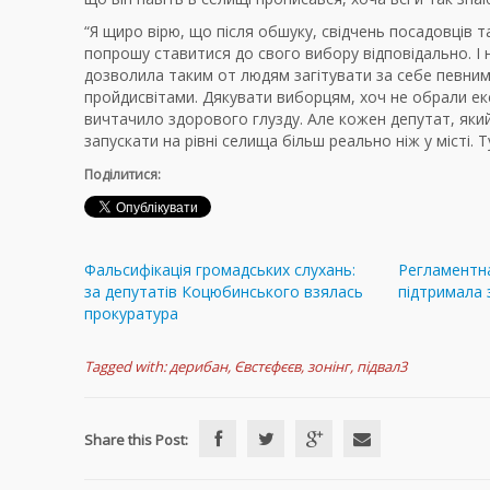
“Я щиро вірю, що після обшуку, свідчень посадовців т
попрошу ставитися до свого вибору відповідально. І 
дозволила таким от людям загітувати за себе певним
пройдисвітами. Дякувати виборцям, хоч не обрали ек
вичтачило здорового глузду. Але кожен депутат, який
запускати на рівні селища більш реально ніж у місті. 
Поділитися:
Фальсифікація громадських слухань:
Регламентна
за депутатів Коцюбинського взялась
підтримала
прокуратура
Tagged with:
дерибан
,
Євстєфєєв
,
зонінг
,
підвал3
Share this Post: