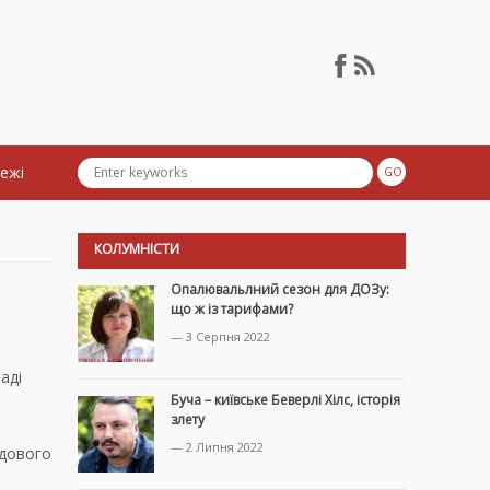
тежі
КОЛУМНІСТИ
Опалювальлний сезон для ДОЗу:
що ж із тарифами?
— 3 Серпня 2022
аді
Буча – київське Беверлі Хілс, історія
злету
— 2 Липня 2022
удового