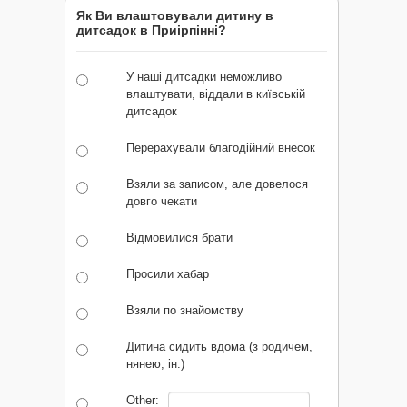
Як Ви влаштовували дитину в
дитсадок в Приірпінні?
У наші дитсадки неможливо
влаштувати, віддали в київській
дитсадок
Перерахували благодійний внесок
Взяли за записом, але довелося
довго чекати
Відмовилися брати
Просили хабар
Взяли по знайомству
Дитина сидить вдома (з родичем,
нянею, ін.)
Other: