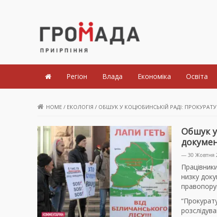
Громада Приірпіння
Регіон
Влада
Економіка
Освіта
HOME
/
ЕКОЛОГІЯ
/
ОБШУК У КОЦЮБИНСЬКІЙ РАДІ: ПРОКУРАТ
Обшук у
докумен
— 30 Жовтня 
Працівники
низку док
правопору
“Прокурату
розслідув