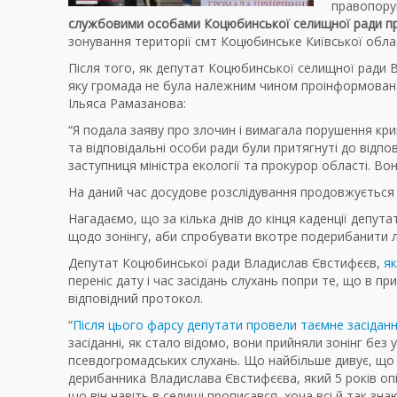
правопоруш
службовими особами Коцюбинської селищної ради пр
зонування території смт Коцюбинське Київської област
Після того, як депутат Коцюбинської селищної ради 
яку громада не була належним чином проінформована
Ільяса Рамазанова:
“Я подала заяву про злочин і вимагала порушення кри
та відповідальні особи ради були притягнуті до відпов
заступниця міністра екології та прокурор області. Во
На даний час досудове розслідування продовжується та 
Нагадаємо, що за кілька днів до кінця каденції депу
щодо зонінгу, аби спробувати вкотре подерибанити л
Депутат Коцюбинської ради Владислав Євстифєєв,
як
переніс дату і час засідань слухань попри те, що в 
відповідний протокол.
“
Після цього фарсу депутати провели таємне засідання,
засіданні, як стало відомо, вони прийняли зонінг бе
псевдогромадських слухань. Що найбільше дивує, що 
дерибанника Владислава Євстифєєва, який 5 років опі
що він навіть в селищі прописався, хоча всі й так зна