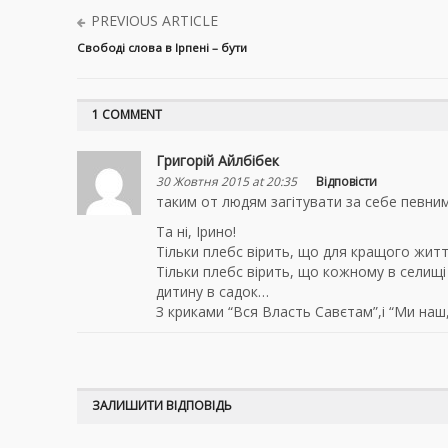
PREVIOUS ARTICLE
Свободі слова в Ірпені – бути
1 COMMENT
Григорій Айлбібек
30 Жовтня 2015 at 20:35
Відповісти
таким от людям загітувати за себе певни
Та ні, Ірино!
Тільки плебс вірить, що для кращого жит
Тільки плебс вірить, що кожному в селищ
дитину в садок…
З криками “Вся Власть Савєтам”,і “Ми на
ЗАЛИШИТИ ВІДПОВІДЬ