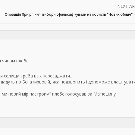
NEXT AR
Опозиція Приірпіння: вибори сфальсифікували на користь "Нових облич" -
м чином плебс
тя селища треба всіх пересаджати…
і дадуть по Богатирьовій, яка подзвонить і допоможе влаштуват
ш, ми новий мір пастроим” плебс голосував за Матюшину!