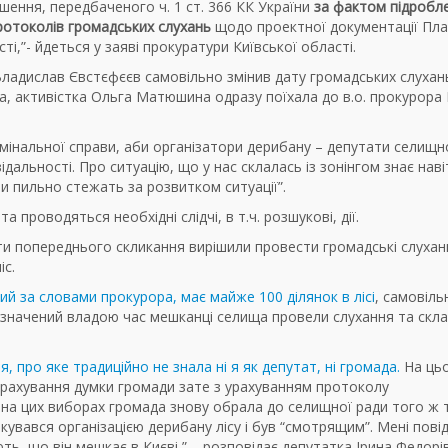
ення, передбаченого ч. 1 ст. 366 КК України
за фактом підробл
отоколів громадських слухань
щодо проектної документації Пла
і,”- йдеться у заяві прокуратури Київської області.
Владислав Євстєфєєв самовільно змінив дату громадських слухан
, активістка Ольга Матюшина одразу поїхала до в.о. прокурора 
мінальної справи, аби організатори дерибану – депутати селищн
ідальності. Про ситуацію, що у нас склалась із зонінгом знає наві
ни пильно стежать за розвитком ситуації”.
проводяться необхідні слідчі, в т.ч. розшукові, дії.
тати попереднього скликання вирішили провести громадські слухан
іс.
ий за словами прокурора, має майже 100 ділянок в лісі
, самовіль
призначений владою час мешканці селища провели слухання та скл
 про яке традиційно не знала ні я як депутат, ні громада.
На ць
з урахування думки громади зате з урахуванням протоколу
на цих виборах громада знову обрала до селищної ради того ж 
кувався організацією дерибану лісу і був “смотрящим”. Мені пові
ють, що він мешкає в Києві,” – розповідає депутатка Ірина Федорів