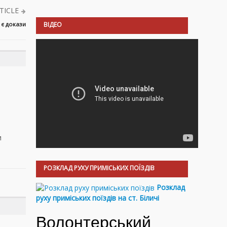
TICLE
 є докази
ВІДЕО
и
РОЗКЛАД РУХУ ПРИМІСЬКИХ ПОЇЗДІВ
Розклад
руху приміських поїздів на ст. Біличі