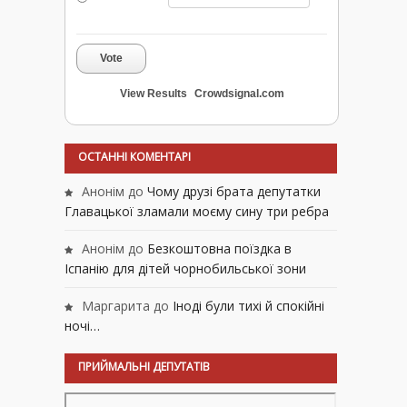
Vote
View Results
Crowdsignal.com
ОСТАННІ КОМЕНТАРІ
Анонім
до
Чому друзі брата депутатки
Главацької зламали моєму сину три ребра
Анонім
до
Безкоштовна поїздка в
Іспанію для дітей чорнобильської зони
Маргарита
до
Іноді були тихі й спокійні
ночі…
ПРИЙМАЛЬНІ ДЕПУТАТІВ