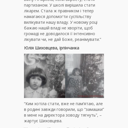
партизаном. У школі вирішила стати
лікарем. Стала ж правником і тепер
намагаюся допомогти суспільству
вилікувати нашу владу. У новому році
бажаю нашій владі не хворіти, щоб
громаді не доводилося її інтенсивно
лікувати чи, не дай Боже, реанімувати.”
Юлія Шиховцева, ірпінчанка
“Ким хотіла стати, вже не пам’ятаю, але
в родині завжди говорили, що “замашки”
в мене на директора зоводу тягнуть”, –
жартує Шиховцева.