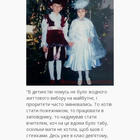
“В дитинстві чомусь не було жодного
життєвого вибору на майбутнє, і
пріоритети часто змінювались. То хотів
стати пожежником, то працювати в
заповіднику, то надумував стати
вчителем, хоч на це вдома було табу,
оскільки мати не хотіла, щоб ішов її
стежками. Десь уже в класі дев’ятому,