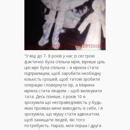
“У віці до 7- 8 років у нас із сестрою
фактично була спільна мрія, вірніше ціль
цієі мрії була спільна – я мріяла стати
підприємцем, щоб заробити необхідну
кількість грошей, щоб татові зробити
операцію і повернути зір, а Марина
мріяла стати лікарем – щоб вилікувати
тата. Десь пізніше, з років 10 я
зрозуміла що несправедливість у будь-
яких проявах мене виводить із себе, і я
зрозуміла, що мушу стати адвокатом,
щоб захищати людей, які того
потребують. Наразі, моя перша і друга