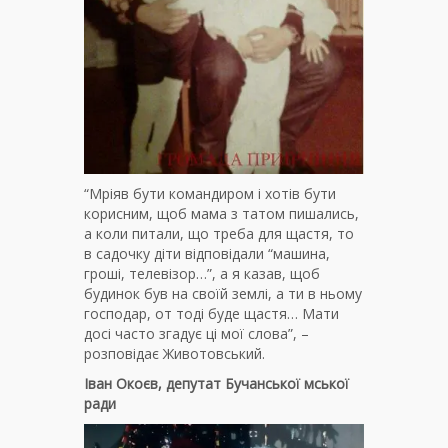
“Мріяв бути командиром і хотів бути
корисним, щоб мама з татом пишались,
а коли питали, що треба для щастя, то
в садочку діти відповідали “машина,
гроші, телевізор…”, а я казав, щоб
будинок був на своїй землі, а ти в ньому
господар, от тоді буде щастя… Мати
досі часто згадує ці мої слова”, –
розповідає Животовський.
Іван Окоєв, депутат Бучанської мської
ради