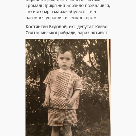
Громаді Приірпіння Борзило похвалився,
що його мрія майже збулася – він
навчився управляти гелікоптером.
Костянтин Бєдовой, екс-депутат Києво-
Святошинської райради, зараз активіст