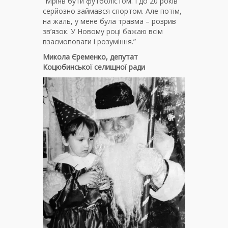
“Мріяв бути футболістом. І до 20 років
серйозно займався спортом. Але потім,
на жаль, у мене була травма – розрив
зв’язок. У Новому році бажаю всім
взаємоповаги і розуміння.”
Микола Єременко, депутат
Коцюбинської селищної ради