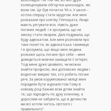
колекціонували обгортки шоколадок, які
вони їли. Це був початок 90-х. У школі –
хотіла спершу стати хірургом. Але мені
розказали про клятву Гіппократа. Лікарі
мають рятувати всіх. Навіть дуже
поганих людей. І я зрозуміла, що не
зможу стати лікарем. Далі подумала, що
буду адвокатом. Але мені розповіли про
таке поняття, як адвокатська таємниця.
І я зрозуміла, що якщо мені людина
розкаже щось погане про себе – мені
доведеться мовчки захищати її інтерес.
Тоді мене дуже цікавило, чи можна
знайти професію, яка допоможе людям і
водночас викриє тих, хто робить погані
речі. За умов корумпованої міліції мені
порадили бути журналістом.Тому в
новому році бажаю всім дітям знайти
те, що підходить по духу кожному, а
дорослим не забувати, що в дитинстві
ми всі хотіли чогось світлого і
правильного”.