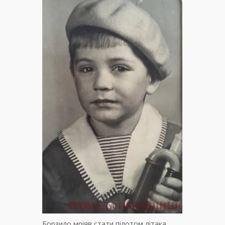
Борзило мріяв стати пілотом літака.