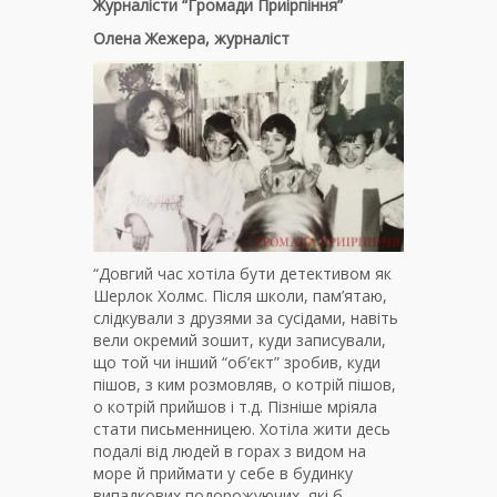
Журналісти “Громади Приірпіння”
Олена Жежера, журналіст
“Довгий час хотіла бути детективом як
Шерлок Холмс. Після школи, пам’ятаю,
слідкували з друзями за сусідами, навіть
вели окремий зошит, куди записували,
що той чи інший “об’єкт” зробив, куди
пішов, з ким розмовляв, о котрій пішов,
о котрій прийшов і т.д. Пізніше мріяла
стати письменницею. Хотіла жити десь
подалі від людей в горах з видом на
море й приймати у себе в будинку
випадкових подорожуючих, які б