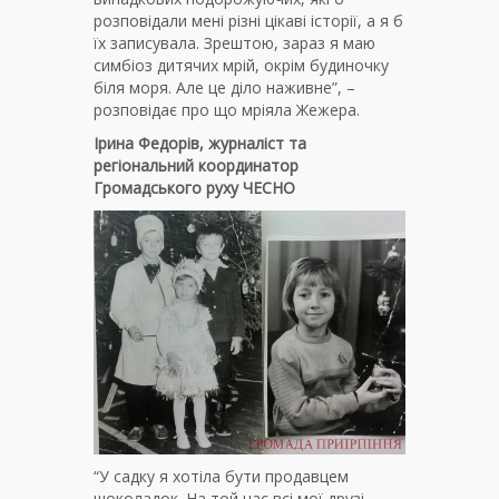
розповідали мені різні цікаві історії, а я б
їх записувала. Зрештою, зараз я маю
симбіоз дитячих мрій, окрім будиночку
біля моря. Але це діло наживне”, –
розповідає про що мріяла Жежера.
Ірина Федорів, журналіст та
регіональний координатор
Громадського руху ЧЕСНО
“У садку я хотіла бути продавцем
шоколадок. На той час всі мої друзі