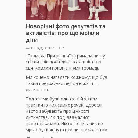
Новорічні фото депутатів та
активістів: про що мріяли
діти
— 31 Грудня 2015
2
“Громада Приірпіння” отримала низку
світлин він політиків та активістів із
святковими привітаннями громаді.
Ми хочемо нагадати кожному, що був
такий прекрасний період в житті –
дитинство.
Тоді всі ми були однакові й хотіли
практично тих самих речей. Дорослі
часто забувають про цінності
дитинства, які тоді вважалися
недоторканими. Ніхто з опитаних не
мріяв бути депутатом чи президентом.