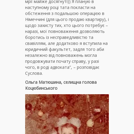
мрії майже досягнуті)) Я планую в
наступному році тата покласти на
обстеження з подальшою операцією в
Німеччині (для цього продаю квартиру), і
щодо захисту тих, хто цього потребує –
наразі, мої повноваження дозволяють
боротись із несправедливістю та
свавіллям, але додатково я вступила на
юридичний факультет, задля того аби
незалежно від повноважень могла
продовжувати почату справу, у разі
чого, в роді адвоката”, – розповідає
Суслова.
Ольга Матюшина, селищна голова
Коцюбинського