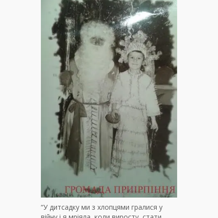
“У дитсадку ми з хлопцями гралися у
війну і я мріяла, коли виросту, стати