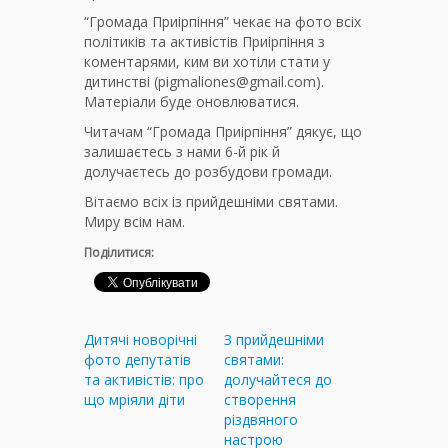
“Громада Приірпіння” чекає на фото всіх
політиків та активістів Приірпіння з
коментарями, ким ви хотіли стати у
дитинстві (pigmaliones@gmail.com).
Матеріали буде оновлюватися.
Читачам “Громада Приірпіння” дякує, що
залишаєтесь з нами 6-й рік й
долучаєтесь до розбудови громади.
Вітаємо всіх із прийдешніми святами.
Миру всім нам.
Поділитися:
Дитячі новорічні
З прийдешніми
фото депутатів
святами:
та активістів: про
долучайтеся до
що мріяли діти
створення
різдвяного
настрою