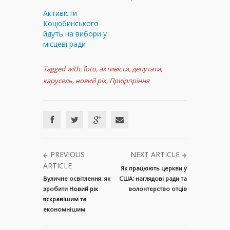
Активісти
Коцюбинського
йдуть на вибори у
місцеві ради
Tagged with:
foto
,
активісти
,
депутати
,
карусель
,
новий рік
,
Приірпріння
PREVIOUS
NEXT ARTICLE
ARTICLE
Як працюють церкви у
Вуличне освітлення: як
США: наглядові ради та
зробити Новий рік
волонтерство отців
яскравішим та
економнішим