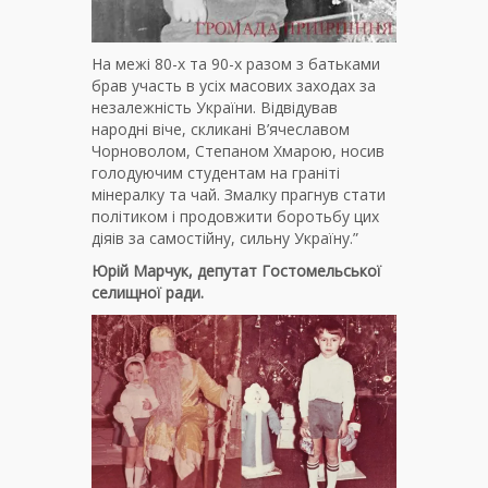
На межі 80-х та 90-х разом з батьками
брав участь в усіх масових заходах за
незалежність України. Відвідував
народні віче, скликані В’ячеславом
Чорноволом, Степаном Хмарою, носив
голодуючим студентам на граніті
мінералку та чай. Змалку прагнув стати
політиком і продовжити боротьбу цих
діяів за самостійну, сильну Україну.”
Юрій Марчук, депутат Гостомельської
селищної ради.