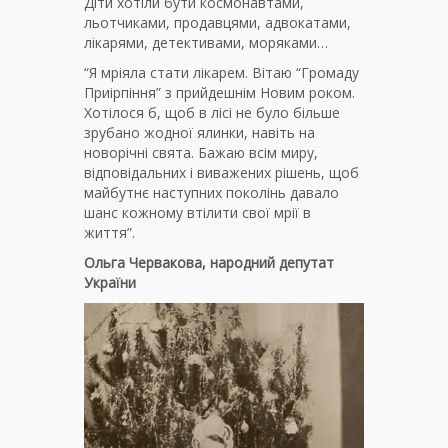
Діти хотіли бути космонавтами,
льотчиками, продавцями, адвокатами,
лікарями, детективами, моряками…
“Я мріяла стати лікарем. Вітаю “Громаду
Приірпіння” з прийдешнім Новим роком.
Хотілося б, щоб в лісі не було більше
зрубано жодної ялинки, навіть на
новорічні свята. Бажаю всім миру,
відповідальних і виважених рішень, щоб
майбутнє наступних поколінь давало
шанс кожному втілити свої мрії в
життя”.
Ольга Червакова, народний депутат
України