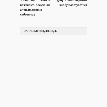
"Одиночна" толока та
депутатам-зрадникам
важливість залучення
знову балотуватися
дітей до лісових
суботників
ЗАЛИШИТИ ВІДПОВІДЬ