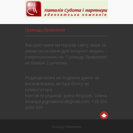
Громада Приірпіння
Використання матеріалів сайту лише за
умови посилання (для інтернет-видань -
гіперпосилання) на "Громаду Приірпіння"
не пізніше 2 речення.
Редакція може не поділяти думок чи
висловлювань автора блогу чи
коментатора.
Контакти редакції: Ірина Федорів, Олена
Жежера pigmaliones@gmail.com, +38 050
2000 539
Громада Приірпіння