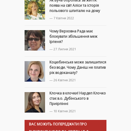
Як Буча боролась за життя:
поява на світ Аліси та історія
польового шпиталю на дому
— 7 Квітня 2022
Чому Верховна Рада має
блокувати збільшення меж
Ірпеня?
— 27 Липня 2021
Коцюбинське може залишитися
без води. Чому Даніш не платив
рік водоканалу?
— 26 Квітня 2021
Клочка в клочки! Нардеп Клочко
стає в.о. Дубінського в
Приірпінні
— 10 Квітня 2021
ВАС МОЖУТЬ ПОПЕРЕДЖАТИ ПРО