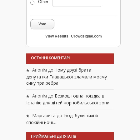
Other:
Vote
View Results
Crowdsignal.com
ОСТАННІ КОМЕНТАРІ
Анонім
до
Чому друзі брата
депутатки Главацької зламали моєму
сину три ребра
Анонім
до
Безкоштовна поїздка в
Іспанію для дітей чорнобильської зони
Маргарита
до
Іноді були тихі й
спокійні ночі…
ПРИЙМАЛЬНІ ДЕПУТАТІВ