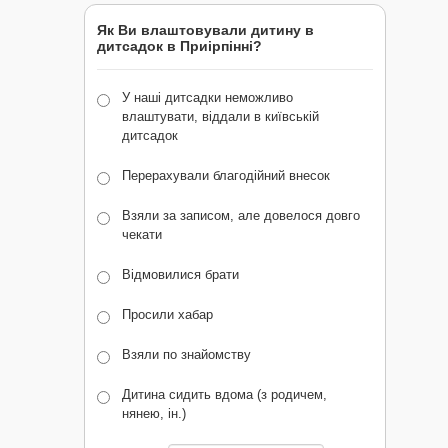
Як Ви влаштовували дитину в
дитсадок в Приірпінні?
У наші дитсадки неможливо
влаштувати, віддали в київській
дитсадок
Перерахували благодійний внесок
Взяли за записом, але довелося довго
чекати
Відмовилися брати
Просили хабар
Взяли по знайомству
Дитина сидить вдома (з родичем,
нянею, ін.)