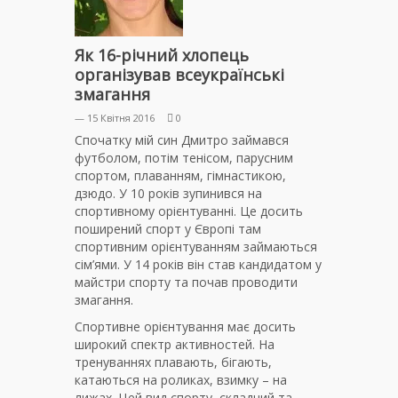
Як 16-річний хлопець
організував всеукраїнські
змагання
— 15 Квітня 2016
0
Спочатку мій син Дмитро займався
футболом, потім тенісом, парусним
спортом, плаванням, гімнастикою,
дзюдо. У 10 років зупинився на
спортивному орієнтуванні. Це досить
поширений спорт у Європі там
спортивним орієнтуванням займаються
сім’ями. У 14 років він став кандидатом у
майстри спорту та почав проводити
змагання.
Спортивне орієнтування має досить
широкий спектр активностей. На
тренуваннях плавають, бігають,
катаються на роликах, взимку – на
лижах. Цей вид спорту складний та