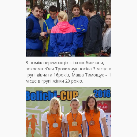
З-поміж переможців є і коцюбинчани,
зокрема Юля Трохимчук посіла 3 місце в
групі дівчата 16років, Маша Тимощук – 1
місце в групі жінки 20 років.