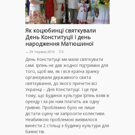
Як коцюбинці святкували
День Конституції і день
народження Матюшиної
— 29 Червня 2016
0
День Конституції ми мали святкувати
самі. Ірпінь не дав жодної підтримки для
того, щоб ми, як і вся країна зранку
організували державного свята
святкування, до якого причетні всі
Українці – Дня Конституції. І це при
тому, що Будинок культури Ірпінь взяв в
оренду і за рік нам платить аж одну
гривню. Проблемно було не лише
дістати сцену чи запросити колективи.
Неабиякою проблемою виявилося
винести 2 стільці з будинку культури для
баяністів.