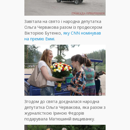
Завітала на свято і народна депутатка
Ольга Червакова разом із продюсером
Вікторією Бутенко
, яку CNN номінував
на премію Еммі.
Згодом до свята доєдналася народна
депутатка Ольга Червакова, яка разом з
журналісткою Іриною Федорів
подарувала Матюшиній вищиванку.