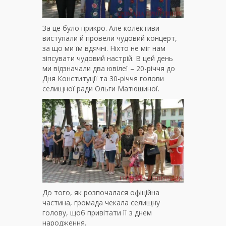
За це було прикро. Але колективи
виступали й провели чудовий концерт,
за що ми їм вдячні. Ніхто не міг нам
зіпсувати чудовий настрій. В цей день
ми відзначали два ювілеї – 20-річчя до
Дня Конституції та 30-річчя голови
селищної ради Ольги Матюшиної.
До того, як розпочалася офіційна
частина, громада чекала селищну
голову, щоб привітати її з днем
народження.