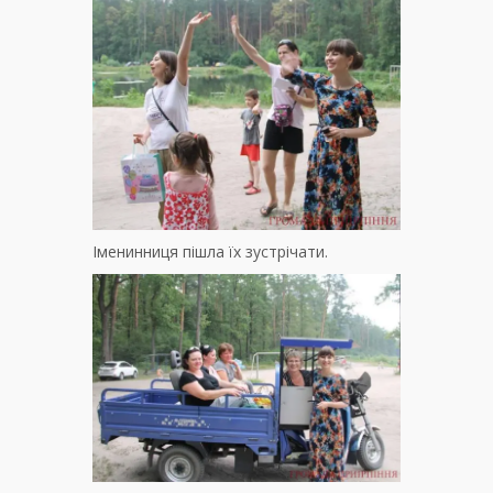
Іменинниця пішла їх зустрічати.