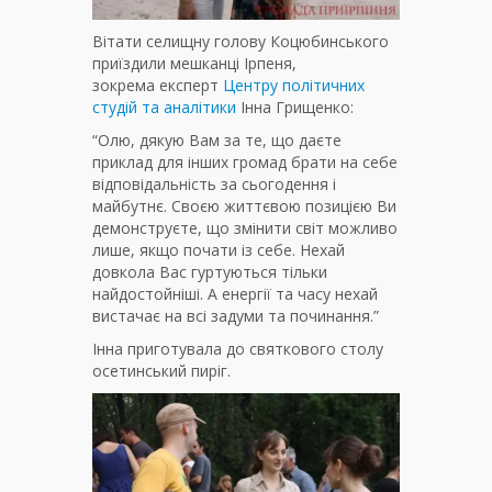
Вітати селищну голову Коцюбинського
приїздили мешканці Ірпеня,
зокрема експерт
Центру політичних
студій та аналітики
Інна Грищенко:
“Олю, дякую Вам за те, що даєте
приклад для інших громад брати на себе
відповідальність за сьогодення і
майбутнє. Своєю життєвою позицією Ви
демонструєте, що змінити світ можливо
лише, якщо почати із себе. Нехай
довкола Вас гуртуються тільки
найдостойніші. А енергії та часу нехай
вистачає на всі задуми та починання.”
Інна приготувала до святкового столу
осетинський пиріг.