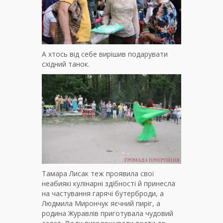
А хтось від себе вирішив подарувати
східний танок.
Тамара Лисак теж проявила свої
неабиякі кулінарні здібності й принесла
на частування гарячі бутерброди, а
Людмила Мирончук яєчний пиріг, а
родина Журавлів приготувала чудовий