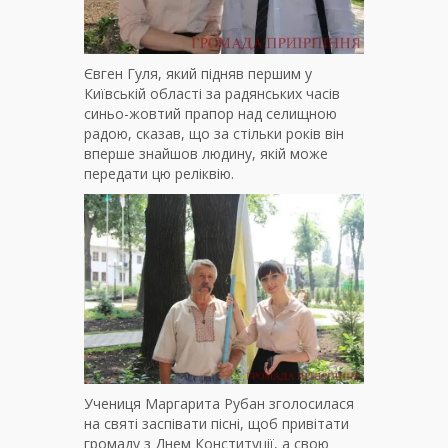
Євген Гуля, який підняв першим у
Київській області за радянських часів
синьо-жовтий прапор над селищною
радою, сказав, що за стільки років він
вперше знайшов людину, якій може
передати цю реліквію.
Учениця Маргарита Рубан зголосилася
на святі заспівати пісні, щоб привітати
громаду з Днем Конституції, а свою