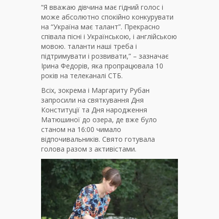
“Я вважаю дівчина має гідний голос і
може абсолютно спокійно конкурувати
на “Україна має талант”. Прекрасно
співала пісні і Українською, і англійською
мовою. таланти наші треба і
підтримувати і розвивати,” – зазначає
Ірина Федорів, яка пропрацювала 10
років на телеканалі СТБ.
Всіх, зокрема і Маргариту Рубан
запросили на святкування Дня
Конституції та Дня народження
Матюшиної до озера, де вже було
станом на 16:00 чимало
відпочивальників. Свято готувала
голова разом з активістами.