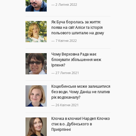
— 2 Липня 2022
Як Буча боролась за життя:
поява на світ Аліси та історія
польового шпиталю на дому
— 7 Квітня 2022
Чому Верховна Рада має
блокувати збільшення меж
Ірпеня?
— 27 Липня 2021
Коцюбинське може залишитися
без води. Чому Даніш не платив
рік водоканалу?
— 26 Квітня 2021
Клочка в клочки! Нардеп Клочко
стає в.о. Дубінського в
Приірпінні