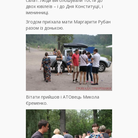
салат. Люди виголошували тости до
двох ювілеїв – і до Дня Конституції, і
іменинниці.
Згодом приїхала мати Маргарити Рубан
разом із донькою.
Вітати прийшов і АТОвець Микола
Єременко.