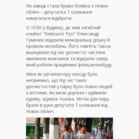
На заваді стала брава білявка з Нових
облич – депутатка 7 скликання
намагалася відібрати.
О 10:00 у будинку, де жив загиблий
комбат “Київської Русі” Олександр
Гуменюк відкрили меморіальну дошку й
провели молебень. Його пам’ять також
вшанували під час урочистої частини
хвилиною мовчання та відкрили сквер,
який робили працівники Ірпіньзеленбуду.
Мені як організатору заходу було
неприємно, що під час таких
урочистостей у парку було повно людей
з мітлами, які мели доріжки і здіймали
куряву. Шуміла техніка. Мітли для піару
брали в руки депутати 7 скликання від
Нових облич.