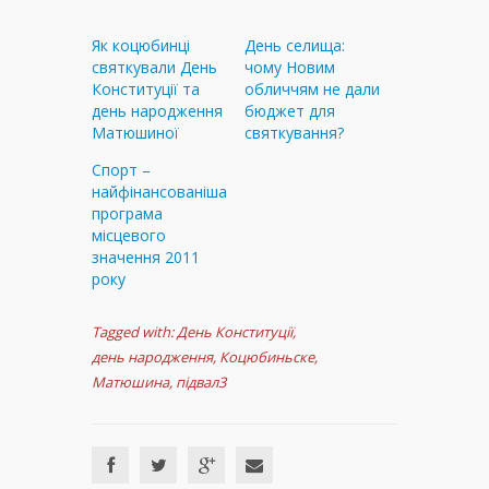
Як коцюбинці
День селища:
святкували День
чому Новим
Конституції та
обличчям не дали
день народження
бюджет для
Матюшиної
святкування?
Спорт –
найфінансованіша
програма
місцевого
значення 2011
року
Tagged with:
День Конституції
,
день народження
,
Коцюбиньске
,
Матюшина
,
підвал3