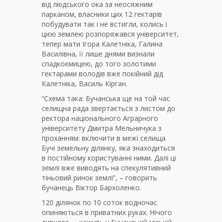
від людського ока за неосяжним
парканом, власники цих 12 гектарів
побудувати так і не встигли, колись і
цією землею розпоряжався університет,
тепер мати Ігора Калетніка, Галина
Василівна, її лише днями визнали
спадкоємицею, до того золотими
гектарами володів вже покійний дід
Калетніка, Василь Кірган.
“Схема така: Бучанська ще на той час
селищна рада звертається з листом до
ректора національного Аграрного
університету Дмитра Мельничука з
проханням: включити в межі селища
Бучі земельну ділянку, яка знаходиться
в постійному користуванні ними. Далі ці
землі вже виводять на спекулятивний
тіньовий ринок землі”, – говорить
бучанець Віктор Бархоленко.
120 ділянок по 10 соток водночас
опиняються в приватних руках. Нічого