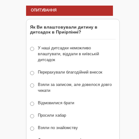
ОПИТУВАННЯ
Як Ви влаштовували дитину в
дитсадок в Приірпінні?
У наші дитсадки неможливо
влаштувати, віддали в київській
дитсадок
Перерахували благодійний внесок
Взяли за записом, але довелося довго
чекати
Відмовилися брати
Просили хабар
Взяли по знайомству