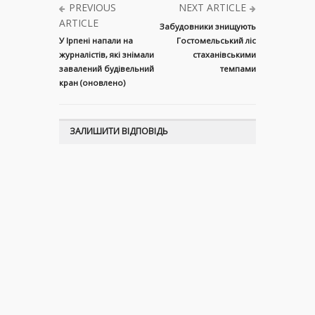
PREVIOUS
NEXT ARTICLE
ARTICLE
Забудовники знищують
У Ірпені напали на
Гостомельський ліс
журналістів, які знімали
стаханівськими
завалений будівельний
темпами
кран (оновлено)
ЗАЛИШИТИ ВІДПОВІДЬ