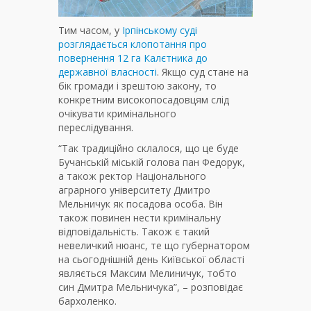
Тим часом, у
Ірпінському суді
розглядається клопотання про
повернення 12 га Калєтника до
державної власності
. Якщо суд стане на
бік громади і зрештою закону, то
конкретним високопосадовцям слід
очікувати кримінального
переслідування.
“Так традиційно склалося, що це буде
Бучанській міській голова пан Федорук,
а також ректор Національного
аграрного університету Дмитро
Мельничук як посадова особа. Він
також повинен нести кримінальну
відповідальність. Також є такий
невеличкий нюанс, те що губернатором
на сьогоднішній день Київської області
являється Максим Мелиничук, тобто
син Дмитра Мельничука”, – розповідає
бархоленко.