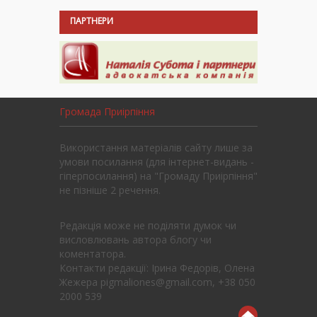
ПАРТНЕРИ
Громада Приірпіння
Використання матеріалів сайту лише за
умови посилання (для інтернет-видань -
гіперпосилання) на "Громаду Приірпіння"
не пізніше 2 речення.
Редакція може не поділяти думок чи
висловлювань автора блогу чи
коментатора.
Контакти редакції: Ірина Федорів, Олена
Жежера pigmaliones@gmail.com, +38 050
2000 539