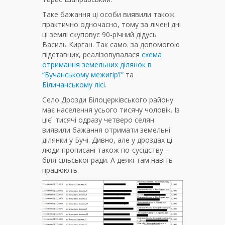
Таке бажання ці особи виявили також
практично одночасно, тому за лічені дні
ці землі скуповує 90-річний дідусь
Василь Кирган. Так само. за допомогою
підставних, реалізовувалася
схема
отримання земельних ділянок в
“Бучанському межигір’ї”
та
Біличанському лісі
.
Село Дрозди Білоцерківського району
має населення усього тисячу чоловік. Із
цієї тисячі одразу четверо селян
виявили бажання отримати земельні
ділянки у Бучі. Дивно, але у дроздах ці
люди прописані також по-сусідству –
біля сільської ради. А деякі там навіть
працюють.