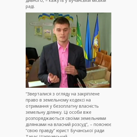
дивного, – кажуть у Бучанській міській
раді.
“Зверталися з огляду на закріплене
право в земельному кодексі на
отримання у безоплатну власність
земельну ділянку. Ці особи вже
розпоряджаються своїми земельними
ділянками на власний розсуд”, – пояснює
“свою правду” юрист Бучанської ради
Тарас Шаправський.