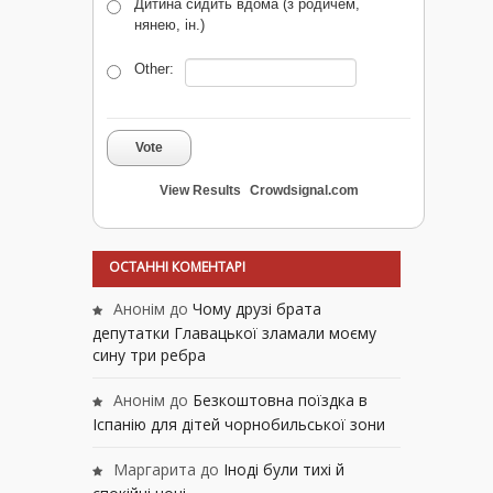
Дитина сидить вдома (з родичем,
нянею, ін.)
Other:
Vote
View Results
Crowdsignal.com
ОСТАННІ КОМЕНТАРІ
Анонім
до
Чому друзі брата
депутатки Главацької зламали моєму
сину три ребра
Анонім
до
Безкоштовна поїздка в
Іспанію для дітей чорнобильської зони
Маргарита
до
Іноді були тихі й