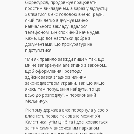
біоресурсів, продовжує працювати
простим викладачем, а зараз у відпустці.
Зв’язатися з екс-головою вченої ради,
який так легко відчужує майно
навчального закладу, вдалося
телефоном. Він спокійний наче удав.
Каже, що все настільки добре з
документами. що прокуратурі не
підступитися.
“Ми як правило завжди пишем так, що
ми не заперечуєм але згідно з законом..
щоб оформлення і розподіл
здійснювався згадноіз чинним
законодавством України. Так що якщо
якесь там порушення найдуть, то це
всьо до розподілу”, – переконаний
Мельничук.
Рік тому держава вже повернула у свою
власність перше так зване межигір’я
Калєтника, утім ці 15 га і досі ховаються
за тим самим височезним парканом
перед самісінькими вікнами мешканців