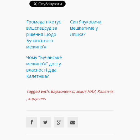
Громада пікетує
Син Януковича
вишспецсуд за
мешкатиме у
рішення щодо
Ляшка?
Бучанського
межигір’я
Чому “Бучанське
межигір’я” досі у
власності діда
Калєтніка?
Tagged with:
Бархоленко
,
землі НАУ
,
Калєтнік
,
карусель