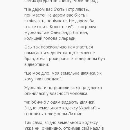
самих фігурантів списку. Вони не раді.
“Не даром вас б’ють і стріляють,
понімаєте! Не даром вас б’ють і
стріляють, понімаєте! Не даром! За
отаке осьо.. Колотнечу”, – погрожує
журналістам Олександр Литвин,
колишній голова сільради.
Ось так переконливо намагається
намагається довести, що землю не
брав, хоча трохи раніше телефоном був
відвертіший:
“Це моє діло, моя земельна ділянка. Як
хочу так і продаю”.
Журналісти поцікавилися, як ця ділянка
опинилася у власності чоловіка.
“Як обично людям видають ділянки.
Згідно земельного кодексу України”, –
говорить телефоном Литвин.
Так само, згідно земельного кодексу
України, очевидно, отримав свій наділ в