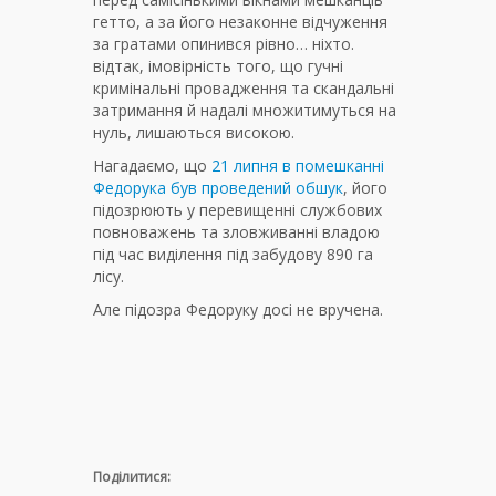
гетто, а за його незаконне відчуження
за гратами опинився рівно… ніхто.
відтак, імовірність того, що гучні
кримінальні провадження та скандальні
затримання й надалі множитимуться на
нуль, лишаються високою.
Нагадаємо, що
21 липня в помешканні
Федорука був проведений обшук
, його
підозрюють у перевищенні службових
повноважень та зловживанні владою
під час виділення під забудову 890 га
лісу.
Але підозра Федоруку досі не вручена.
Поділитися: