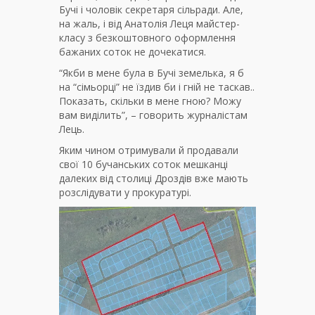
Бучі і чоловік секретаря сільради. Але,
на жаль, і від Анатолія Леця майстер-
класу з безкоштовного оформлення
бажаних соток не дочекатися.
“Якби в мене була в Бучі земелька, я б
на “сімьорці” не їздив би і гній не таскав..
Показать, скільки в мене гною? Можу
вам виділить”, – говорить журналістам
Лець.
Яким чином отримували й продавали
свої 10 бучанських соток мешканці
далеких від столиці Дроздів вже мають
розслідувати у прокуратурі.