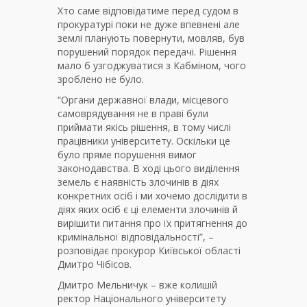
Хто саме відповідатиме перед судом в
прокуратурі поки не дуже впевнені але
землі планують повернути, мовляв, був
порушений порядок передачі. Рішення
мало б узгоджуватися з Кабміном, чого
зроблено не було.
“Органи державної влади, місцевого
самоврядування не в праві були
приймати якісь рішення, в тому числі
працівники університету. Оскільки це
було пряме порушення вимог
законодавства. В ході цього виділення
земель є наявність злочинів в діях
конкретних осіб і ми хочемо дослідити в
діях яких осіб є ці елементи злочинів й
вирішити питання про їх притягнення до
кримінальної відповідальності”, –
розповідає прокурор Київської області
Дмитро Чібісов.
Дмитро Мельничук – вже колишій
ректор Національного університету