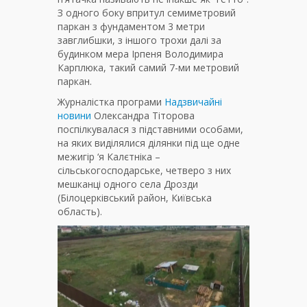
З одного боку впритул семиметровий
паркан з фундаментом 3 метри
завглибшки, з іншого трохи далі за
будинком мера Ірпеня Володимира
Карплюка, такий самий 7-ми метровий
паркан.
Журналістка програми
Надзвичайні
новини
Олександра Тіторова
поспілкувалася з підставними особами,
на яких виділялися ділянки під ще одне
межигір ‘я Калєтніка –
сільськогосподарське, четверо з них
мешканці одного села Дрозди
(Білоцерківський район, Київська
область).