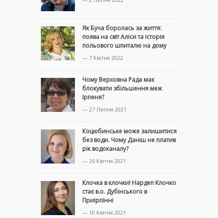
Як Буча боролась за життя:
поява на світ Аліси та історія
польового шпиталю на дому
— 7 Квітня 2022
Чому Верховна Рада має
блокувати збільшення меж
Ірпеня?
— 27 Липня 2021
Коцюбинське може залишитися
без води. Чому Даніш не платив
рік водоканалу?
— 26 Квітня 2021
Клочка в клочки! Нардеп Клочко
стає в.о. Дубінського в
Приірпінні
— 10 Квітня 2021