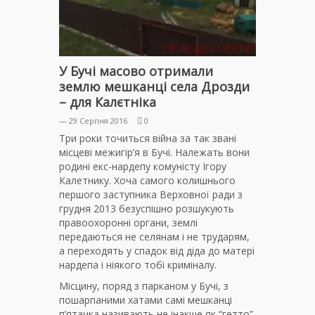
У Бучі масово отримали
землю мешканці села Дрозди
– для Калєтніка
— 29 Серпня 2016
0
Три роки точиться війна за так звані
місцеві межигір’я в Бучі. Належать вони
родині екс-нардепу комуністу Ігору
Калетнику. Хоча самого колишнього
першого заступника Верховної ради з
грудня 2013 безуспішно розшукують
правоохоронні органи, землі
передаються не селянам і не трударям,
а переходять у спадок від діда до матері
нардепа і ніякого тобі криміналу.
Місцину, поряд з парканом у Бучі, з
пошарпаними хатами самі мешканці
п’ятачка називають не інакше як “гетто”.