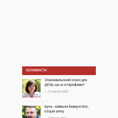
КОЛУМНІСТИ
Опалювальлний сезон для
ДОЗу: що ж із тарифами?
— 3 Серпня 2022
Буча – київське Беверлі Хілс,
історія злету
— 2 Липня 2022