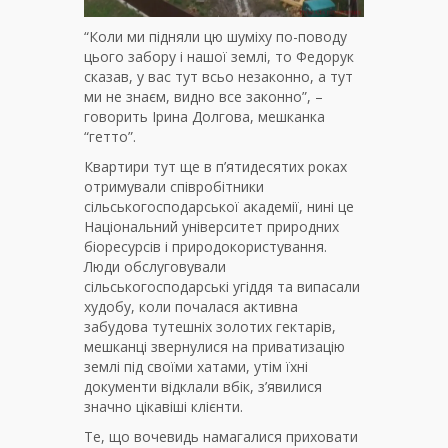
“Коли ми підняли цю шуміху по-поводу
цього забору і нашої землі, то Федорук
сказав, у вас тут всьо незаконно, а тут
ми не знаєм, видно все законно”, –
говорить Ірина Долгова, мешканка
“гетто”.
Квартири тут ще в п’ятидесятих роках
отримували співробітники
сільськогосподарської академії, нині це
Національний університет природних
біоресурсів і природокористування.
Люди обслуговували
сільськогосподарські угіддя та випасали
худобу, коли почалася активна
забудова тутешніх золотих гектарів,
мешканці звернулися на приватизацію
землі під своїми хатами, утім їхні
документи відклали вбік, з’явилися
значно цікавіші клієнти.
Те, що вочевидь намагалися приховати