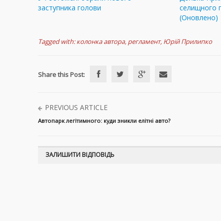
заступника голови
селищного 
(Оновлено)
Tagged with:
колонка автора
,
регламент
,
Юрій Прилипко
Share this Post:
PREVIOUS ARTICLE
Автопарк легітимного: куди зникли елітні авто?
ЗАЛИШИТИ ВІДПОВІДЬ