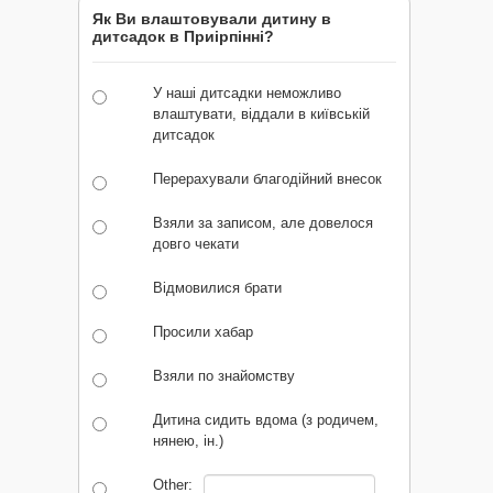
Як Ви влаштовували дитину в
дитсадок в Приірпінні?
У наші дитсадки неможливо
влаштувати, віддали в київській
дитсадок
Перерахували благодійний внесок
Взяли за записом, але довелося
довго чекати
Відмовилися брати
Просили хабар
Взяли по знайомству
Дитина сидить вдома (з родичем,
нянею, ін.)
Other: