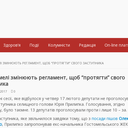
Здоров’я
Події
Колумністи
Редакція
On-line пла
І ЗМІНЮЮТЬ РЕГЛАМЕНТ, ЩОБ “ПРОТЯГТИ” СВОГО ЗАСТУПНИКА
мелі змінюють регламент, щоб “протягти” свого
ика
2017
0
ні сесії, яке відбулося у четвер 17 лютого депутати не проголосу
ступника селищного голови Юрія Прилипка. Голосування, згідно
, було таємне. 13 депутатів проголосували проти і лише 10 – за.
аступника, яке звільнилося завдяки тому, що з
посади пішов
Олек
о
, Прилипко запропонував екс-начальника Гостомельського ЖЕК