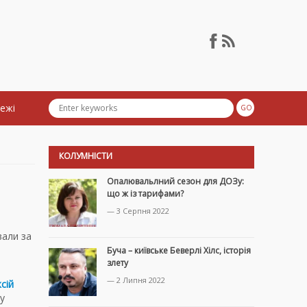
тежі
КОЛУМНІСТИ
Опалювальлний сезон для ДОЗу:
що ж із тарифами?
— 3 Серпня 2022
вали за
Буча – київське Беверлі Хілс, історія
злету
— 2 Липня 2022
сій
у