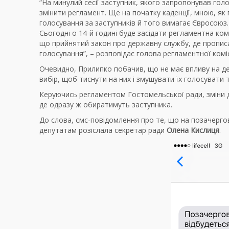
“На минулий сесії заступник, якого запропонував гол
змінити регламент. Ще на початку каденції, мною, я
голосування за заступників й того вимагає Євросоюз. 
Сьогодні о 14-й годині буде засідати регламентна комі
що прийнятий закон про державну службу, де пропис
голосування”, – розповідає голова регламентної комі
Очевидно, Прилипко побачив, що не має впливу на депу
вибір, щоб тиснути на них і змушувати їх голосувати т
Керуючись регламентом Гостомельської ради, зміни до
де одразу ж обиратимуть заступника.
До слова, смс-повідомлення про те, що на позачергов
депутатам розіслала секретар ради
Олена Кислиця
.