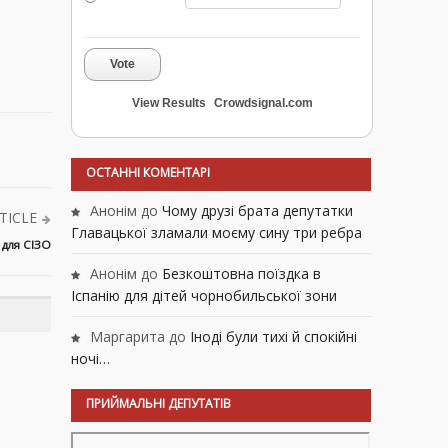
Vote
View Results
Crowdsignal.com
ОСТАННІ КОМЕНТАРІ
Анонім
до
Чому друзі брата депутатки
TICLE
Главацької зламали моєму сину три ребра
 для СІЗО
Анонім
до
Безкоштовна поїздка в
Іспанію для дітей чорнобильської зони
Маргарита
до
Іноді були тихі й спокійні
ночі…
ПРИЙМАЛЬНІ ДЕПУТАТІВ