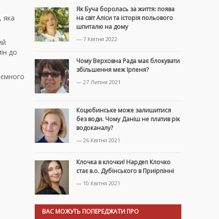
Як Буча боролась за життя: поява
, яка
на світ Аліси та історія польового
шпиталю на дому
— 7 Квітня 2022
ий
ін до
Чому Верховна Рада має блокувати
збільшення меж Ірпеня?
аємного
— 27 Липня 2021
Коцюбинське може залишитися
без води. Чому Даніш не платив рік
водоканалу?
— 26 Квітня 2021
Клочка в клочки! Нардеп Клочко
стає в.о. Дубінського в Приірпінні
— 10 Квітня 2021
ВАС МОЖУТЬ ПОПЕРЕДЖАТИ ПРО