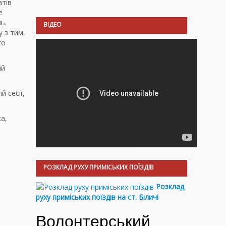
атів
е
ь.
ВІДЕО
у з тим,
го
ій
 сесії,
а,
РОЗКЛАД РУХУ ПРИМІСЬКИХ ПОЇЗДІВ
Розклад
руху приміських поїздів на ст. Біличі