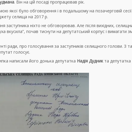
удмана
. Він на цій посаді пропрацював рік.
емою якої було обговорення і в подальшому на позачерговій сесії
джету селища на 2017 р.
ння заступника ніхто не обговорював. Але після вихідних, селищн
ха вкусила”, почав тиснути на депутатський корпус і вимагати зм
енті ради, про голосування за заступників селищного голови. З т
епутат голосує.
липка написали його донька депутатка
Надія Дудник
та депутатка