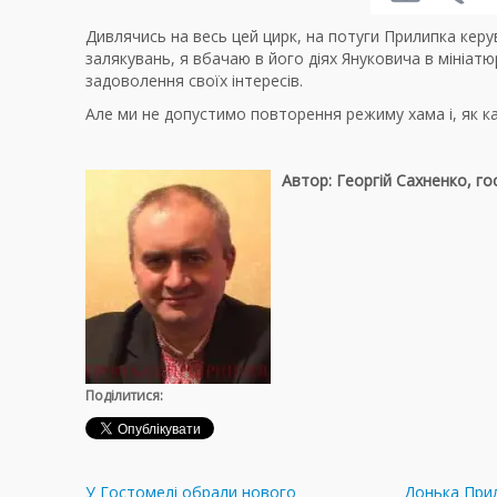
Дивлячись на весь цей цирк, на потуги Прилипка кер
залякувань, я вбачаю в його діях Януковича в мініатюр
задоволення своїх інтересів.
Але ми не допустимо повторення режиму хама і, як каж
Автор: Георгій Сахненко, г
Поділитися:
У Гостомелі обрали нового
Донька При