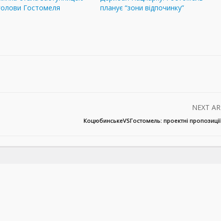
голови Гостомеля
планує “зони відпочинку”
NEXT AR
КоцюбинськеVSГостомель: проектні пропозиції