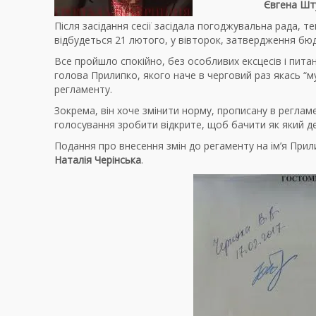
Євгена Шт
Після засідання сесії засідала погоджувальна рада, т
відбудеться 21 лютого, у вівторок, затвердження бю
Все пройшло спокійно, без особливих ексцесів і пита
голова Прилипко, якого наче в черговий раз якась “му
регламенту.
Зокрема, він хоче змінити норму, прописану в реглам
голосування зробити відкрите, щоб бачити як який д
Подання про внесення змін до регаменту на ім’я При
Наталія Черінська
.