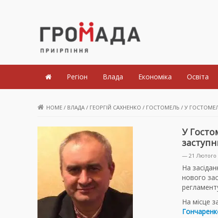
Громада Приірпіння
Регіон
Влада
Економіка
Освіта
HOME
/
ВЛАДА
/
ГЕОРГІЙ САХНЕНКО
/
ГОСТОМЕЛЬ
/
У ГОСТОМЕЛ
У Госто
заступн
— 21 Лютого 
На засідан
нового за
регламенту
На місце з
Гончаренк