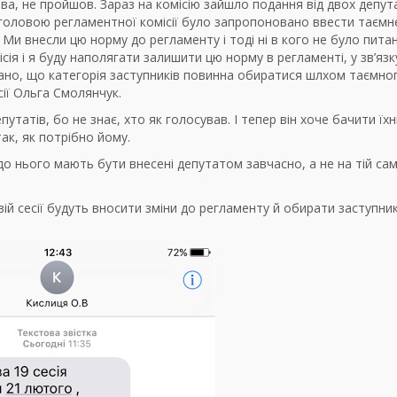
ова, не пройшов. Зараз на комісію зайшло подання від двох депут
к головою регламентної комісії було запропоновано ввести таємн
Ми внесли цю норму до регламенту і тоді ні в кого не було питан
сія і я буду наполягати залишити цю норму в регламенті, у зв’язк
ано, що категорія заступників повинна обиратися шлхом таємно
сії Ольга Смолянчук.
татів, бо не знає, хто як голосував. І тепер він хоче бачити їхн
ак, як потрібно йому.
 нього мають бути внесені депутатом завчасно, а не на тій самій
ій сесії будуть вносити зміни до регламенту й обирати заступник