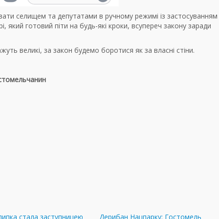
увати селищем та депутатами в ручному режимі із застосуванням
і, який готовий піти на будь-які кроки, всупереч закону заради
уть великі, за закон будемо боротися як за власні стіни.
остомельчанин
липка стала заступницею
Дерибан Нацпарку: Гостомель