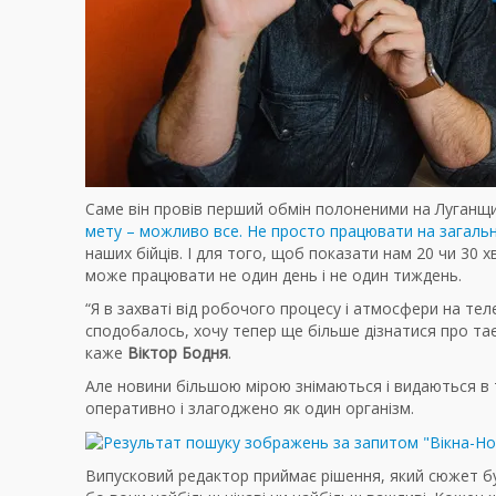
Саме він провів перший обмін полоненими на Луганщ
мету – можливо все. Не просто працювати на загаль
наших бійців. І для того, щоб показати нам 20 чи 30 
може працювати не один день і не один тиждень.
“Я в захваті від робочого процесу і атмосфери на те
сподобалось, хочу тепер ще більше дізнатися про тає
каже
Віктор Бодня
.
Але новини більшою мірою знімаються і видаються в
оперативно і злагоджено як один організм.
Випусковий редактор приймає рішення, який сюжет буд