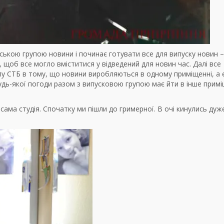
ською групою новини і починає готувати все для випуску новин –
 щоб все могло вміститися у відведений для новин час. Далі все
лу СТБ в тому, що новини виробляються в одному приміщенні, а 
удь-якої погоди разом з випусковою групою має йти в інше прим
 сама студія. Спочатку ми пішли до гримерної. В очі кинулись дуж