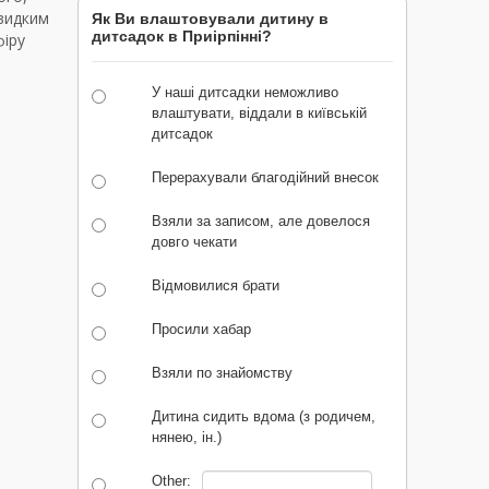
видким
Як Ви влаштовували дитину в
дитсадок в Приірпінні?
фіру
У наші дитсадки неможливо
влаштувати, віддали в київській
дитсадок
Перерахували благодійний внесок
Взяли за записом, але довелося
довго чекати
Відмовилися брати
Просили хабар
Взяли по знайомству
Дитина сидить вдома (з родичем,
нянею, ін.)
Other: