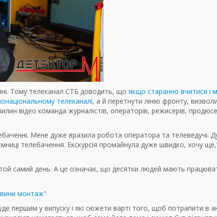
ині. Тому телеканал СТБ доводить, що
якщо старанно вчитися і 
нонаціональному телеканалі
, а й перетнути лінію фронту, визво
хвилин відео команда журналістів, операторів, режисерів, продюсе
лебаченні. Мене дуже вразила робота оператора та телеведучі. 
мниці телебачення. Екскурсія промайнула дуже швидко, хочу ще,
 той самий день. А це означає, що десятки людей мають працюва
е першим у випуску і які сюжети варті того, щоб потрапити в а