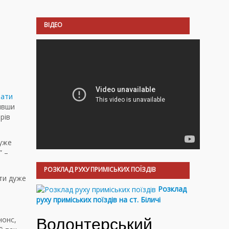
ВІДЕО
мати
ливши
рів
Дуже
” –
РОЗКЛАД РУХУ ПРИМІСЬКИХ ПОЇЗДІВ
ти дуже
Розклад
руху приміських поїздів на ст. Біличі
нонс,