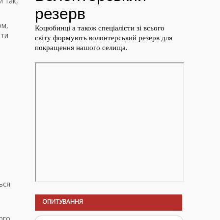
й так,
ом,
ати
ься
ОПИТУВАННЯ
ого,