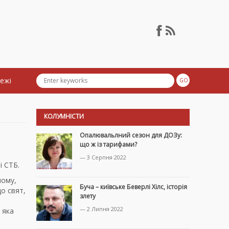
тежі
КОЛУМНІСТИ
Опалювальлний сезон для ДОЗу:
що ж із тарифами?
— 3 Серпня 2022
і СТБ.
ному,
Буча – київське Беверлі Хілс, історія
о свят,
злету
— 2 Липня 2022
, яка