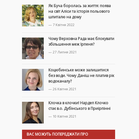
Як Буча боролась за життя: поява
на світ Аліси та історія польового
шпиталю на дому
— 7 Квітня 2022
Чому Верховна Рада має блокувати
збільшення меж Ірпеня?
— 27 Липня 2021
Коцюбинське може залишитися
без води. Чому Даніш не платив рік
водоканалу?
— 26 Квітня 2021
Клочка в клочки! Нардеп Клочко
стає в.о. Дубінського в Приірпінні
— 10 Квітня 2021
ВАС МОЖУТЬ ПОПЕРЕДЖАТИ ПРО