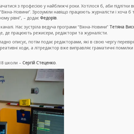
ачатися з професією у найближчі роки. Хотілося б, аби підлітки 
ії “Вікна-Новини”. Зрозуміли навіщо працюють журналісти і хоча б 
му рівні”, – додає
Федорів
.
каналі. Нас зустріла ведуча програми “Вікна-Новини”
Тетяна Вис
сце, де працюють режисери, редактори та журналісти.
окладно описує, потім подає редакторами, які в свою чергу переві
 креативні ходи, а літредактор вже виправляє граматичні помилки
 18 школи –
Сергій Стеценко
.