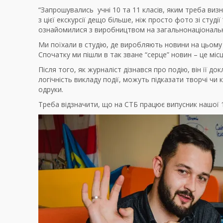
“Запрошувались учні 10 та 11 класів, яким треба визн
з цієї екскурсії дещо більше, ніж просто фото зі студ
ознайомилися з виробництвом на загальнонаціонально
Ми поїхали в студію, де виробляють новини на цьому 
Спочатку ми пішли в так зване “серце” новин – це мі
Після того, як журналіст дізнався про подію, він її д
логічність викладу події, можуть підказати творчі чи
одруки.
Треба відзначити, що на СТБ працює випусник нашої