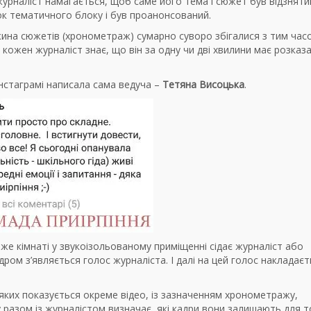
журналіст намагається, щоб саме його тема і сюжет був відзняти
к тематичного блоку і був проанонсований.
ина сюжетів (хронометраж) сумарно суворо збігалися з тим час
кожен журналіст знає, що він за одну чи дві хвилини має розказ
Інстаграмі написала сама ведуча –
Тетяна Висоцька
.
 же кімнаті у звукоізольованому приміщенні сідає журналіст або
дром з’являється голос журналіста. І далі на цей голос накладаєт
яких показується окреме відео, із зазначенням хронометражу,
разом із журналістом визначає, які кадри вони залишають для т