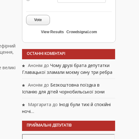
Vote
View Results
Crowdsignal.com
ефірний
іщення,
ОСТАННІ КОМЕНТАРІ
Анонім
до
Чому друзі брата депутатки
е великі
Главацької зламали моєму сину три ребра
Анонім
до
Безкоштовна поїздка в
Іспанію для дітей чорнобильської зони
Маргарита
до
Іноді були тихі й спокійні
ночі…
ПРИЙМАЛЬНІ ДЕПУТАТІВ