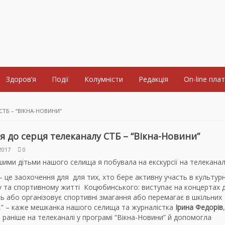
Здоров’я
Події
Колумністи
Редакція
On-line пла
СТБ – “ВІКНА-НОВИНИ”
ія до серця телеканалу СТБ – “Вікна-Новини”
2017
0
шими дітьми нашого селища я побувала на екскурсії на телеканал
 – це заохочення для для тих, хто бере активну участь в культур
у та спортивному житті Коцюбинського: виступає на концертах д
ь або організовує спортивні змагання або перемагає в шкільних
х,” – каже мешканка нашого селища та журналістка
Ірина Федорів
раніше на телеканалі у програмі “Вікна-Новини” й допомогла