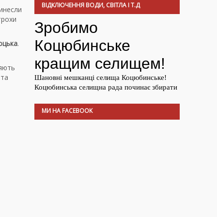
ВІДКЛЮЧЕННЯ ВОДИ, СВІТЛА І Т.Д
винесли
трохи
оцька
.
ряють
 та
МИ НА FACEBOOK