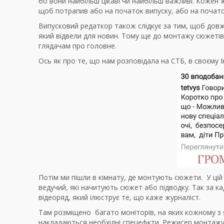
бо вони найбільш цікаві чи найбільш важливі. Кожен 
щоб потрапив або на початок випуску, або на почато
Випусковий редаткор також слідкує за тим, щоб довж
який відвели для новин. Тому ще до монтажу сюжетів 
глядачам про головне.
Ось як про те, що нам розповідала на СТБ, в своєму 
Потім ми пішли в кімнату, де монтують сюжети. У цій
ведучий, які начитують сюжет або підводку. Так за ка
відеоряд, який ілюструє те, що каже журналіст.
Там розміщено багато моніторів, на яких кожному з 
накладаються необхідні спецефкти. Режисер монтажу 