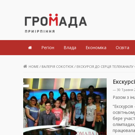
Громада Приірпіння
Регіон
Влада
Економіка
Освіта
HOME
/
ВАЛЕРІЯ СОКОТЮК
/
ЕКСКУРСІЯ ДО СЕРЦЯ ТЕЛЕКАНАЛУ 
Екскурс
— 30 Травня 
Разом з ін
“Екскурсія
освітньом
бере участ
олімпіада
працювала 