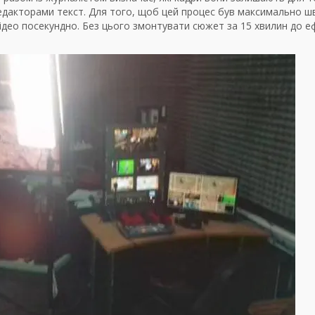
едакторами текст. Для того, щоб цей процес був максимально ш
ідео посекундно. Без цього змонтувати сюжет за 15 хвилин до е