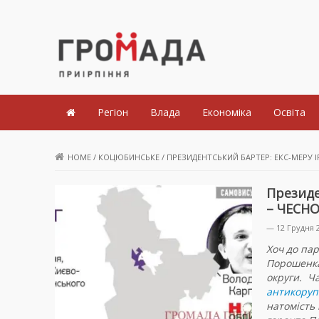
Громада Приірпіння
Регіон
Влада
Економіка
Освіта
HOME
/
КОЦЮБИНСЬКЕ
/
ПРЕЗИДЕНТСЬКИЙ БАРТЕР: ЕКС-МЕРУ І
Президе
– ЧЕСН
— 12 Грудня 
Хоч до пар
Порошенка
округи.
Ча
антикоруп
натомість