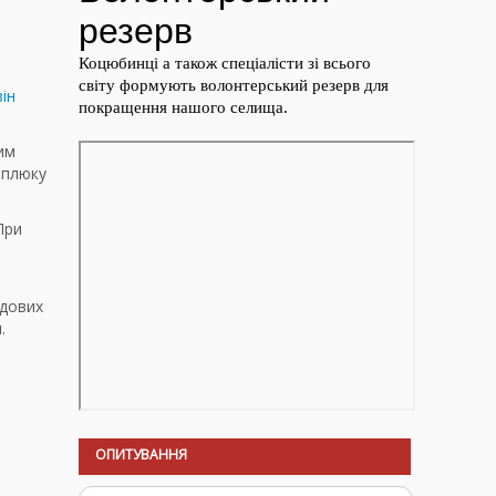
ін
ким
рплюку
 При
удових
.
ОПИТУВАННЯ