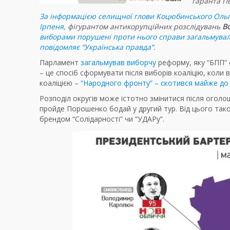
гаранта П
За інформацією селищної глови Коцюбинського Ольги
Ірпеня,
фігурантом антикорупційних розслідувань
В
виборами порушені проти нього справи загальмува
повідомляє “Українська правда”
.
Парламент
загальмував виборчу
реформу, яку “БПП”
–
це спосіб сформувати після виборів коаліцію, коли 
коаліцією
–
“Народного фронту” – скотився майже до
Розподіл округів може істотно змінитися після оголо
пройде Порошенко бодай у другий тур. Від цього так
брендом “Солідарності” чи “УДАРу”.