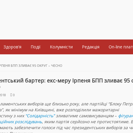
Здоров’я
Події
Колумністи
Редакція
On-line пла
РПЕНЯ БПП ЗЛИВАЄ 95 ОКРУГ – ЧЕСНО
нтський бартер: екс-меру Ірпеня БПП зливає 95 
О
2018
0
ламентських виборів ще близько року, але партійці “Блоку Петр
”, як мінімум на Київщині, вже розподілили мажоритарні
стину з них
“Солідарність”
зливатиме самовисуванцям
–
фігура
ційних розслідувань
, яким партія серйозно не протистоятиме. 
 мають забезпечити голоси під час президентських виборів за ч