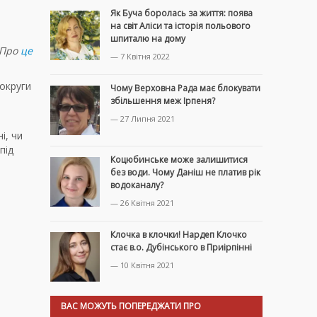
Як Буча боролась за життя: поява
на світ Аліси та історія польового
шпиталю на дому
 Про
це
— 7 Квітня 2022
округи
Чому Верховна Рада має блокувати
збільшення меж Ірпеня?
— 27 Липня 2021
і, чи
під
Коцюбинське може залишитися
без води. Чому Даніш не платив рік
водоканалу?
— 26 Квітня 2021
Клочка в клочки! Нардеп Клочко
стає в.о. Дубінського в Приірпінні
— 10 Квітня 2021
ВАС МОЖУТЬ ПОПЕРЕДЖАТИ ПРО