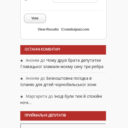
Vote
View Results
Crowdsignal.com
ОСТАННІ КОМЕНТАРІ
Анонім
до
Чому друзі брата депутатки
Главацької зламали моєму сину три ребра
Анонім
до
Безкоштовна поїздка в
Іспанію для дітей чорнобильської зони
Маргарита
до
Іноді були тихі й спокійні
ночі…
ПРИЙМАЛЬНІ ДЕПУТАТІВ