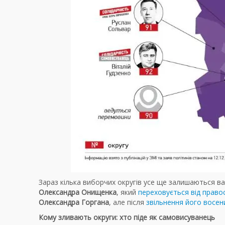
Зараз кілька виборчих округів усе ще залишаються в
Олександра Онищенка
, який
переховується від право
Олександра Горгана
, але після
звільнення його восен
Кому зливають округи: хто піде як самовисуванець