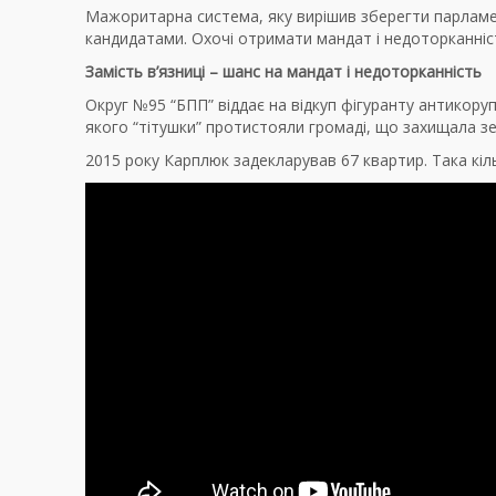
Мажоритарна система, яку вирішив зберегти парламент
кандидатами. Охочі отримати мандат і недоторканніс
Замість в’язниці – шанс на мандат і недоторканність
Округ №95 “БПП” віддає на відкуп фігуранту антикору
якого “тітушки” протистояли громаді, що захищала зе
2015 року Карплюк задекларував 67 квартир. Така кіль