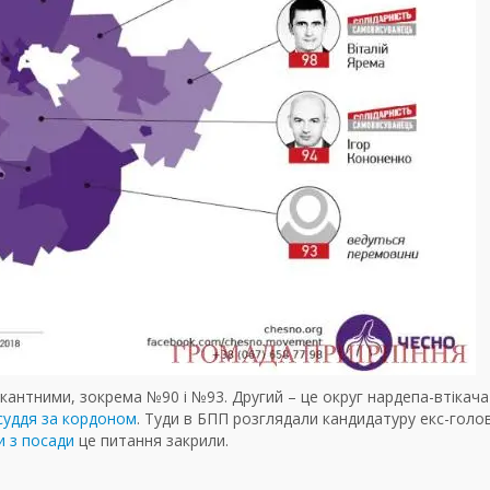
акантними, зокрема №90 і №93. Другий
–
це округ нардепа-втікача
суддя за кордоном
. Туди в БПП розглядали кандидатуру екс-гол
и з посади
це питання закрили.