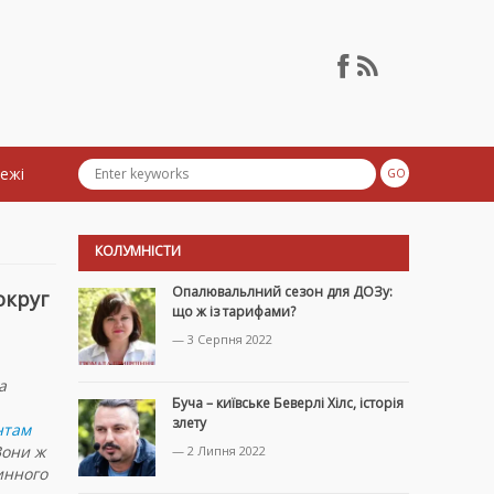
тежі
КОЛУМНІСТИ
Опалювальлний сезон для ДОЗу:
округ
що ж із тарифами?
— 3 Серпня 2022
а
Буча – київське Беверлі Хілс, історія
злету
нтам
Вони ж
— 2 Липня 2022
инного