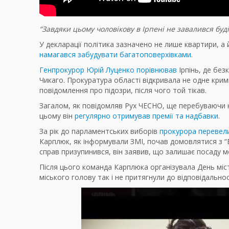
“Завдяки цьому чоловікову в Ірпені не завалився буд
У декларації політика зазначено не лише квартири, а
намагався забудувати багатоповерхівками.
Генпрокурор Юрій Луценко порівнював
Ірпінь, де без
Чикаго. Прокуратура області відкривала не одне кр
повідомлення про підозри, після чого той тікав.
Загалом, як повідомляв Рух ЧЕСНО, ще перебуваючи 
цьому він
регулярно отримував премії та надбавки
.
За рік до парламентських виборів
прокурора перевели
Карплюк, як інформували ЗМІ, почав домовлятися з “
справ призупинився, він заявив, що залишає посаду м
Після цього команда Карплюка організувала День міста
міського голову так і не притягнули до відповідальнос