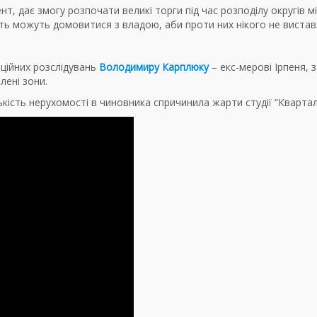
, дає змогу розпочати великі торги під час розподілу округів м
ть можуть домовитися з владою, аби проти них нікого не вистав
пційних розслідувань
Володимиру Карплюку
– екс-мерові Ірпеня, з
лені зони.
кість нерухомості в чиновника спричинила жарти студії “Квартал