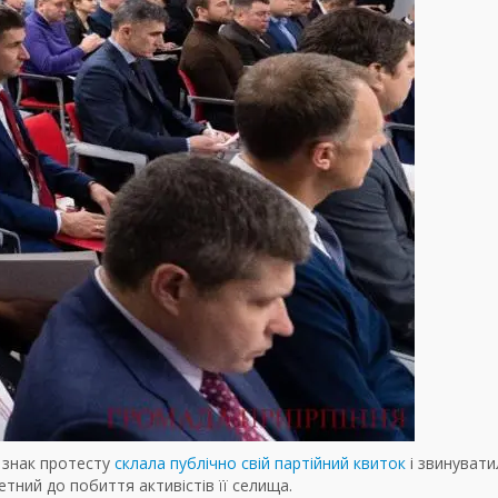
 знак протесту
склала публічно свій партійний квиток
і звинувати
етний до побиття активістів її селища.