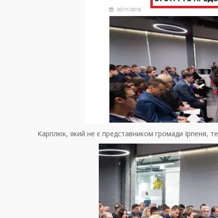
Карплюк, який не є представником громади Ірпеня, теж 