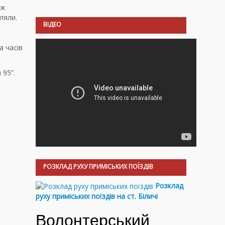
іж
ляли.
ВІДЕО
а часів
 95”.
РОЗКЛАД РУХУ ПРИМІСЬКИХ ПОЇЗДІВ
Розклад
руху приміських поїздів на ст. Біличі