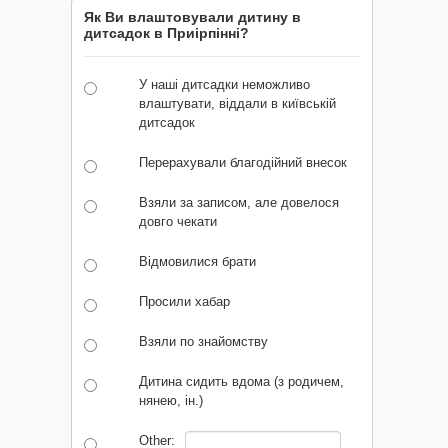
Як Ви влаштовували дитину в
дитсадок в Приірпінні?
У наші дитсадки неможливо
влаштувати, віддали в київській
дитсадок
Перерахували благодійний внесок
Взяли за записом, але довелося
довго чекати
Відмовилися брати
Просили хабар
Взяли по знайомству
Дитина сидить вдома (з родичем,
нянею, ін.)
Other: