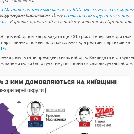
етра Порошенка.
 Матюшиної, такі домовленості у БПП вже існують з екс-мером
олодимиром Карплюком
. Йому
оголосили підозру. проте перед
лися.
Карплюк причетний до дерибану зелених зон Приірпіння.
 обіцяв виборцям запровадити ще 2015 року. Тепер мажоритарні 
в партії значно поменшало прихильників, а рейтинг партнерів за
 1%.
шення результатів президентських виборів. Кандидати в очікуванн
ож залежить, чи балотуватимуться вони як самовисуванці або ж 