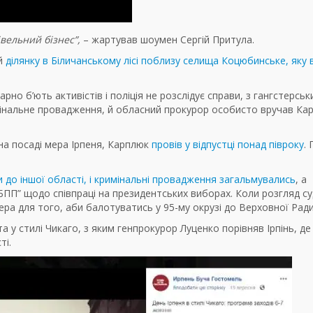
івельний бізнес”,
–
жартував шоумен Сергій Притула.
 й
ділянку в Біличанському лісі поблизу селища Коцюбинське, яку в
карно б’ють активістів і поліція не розслідує справи, з гангстерсь
имінальне провадження, й обласний прокурор особисто вручав Ка
на посаді мера Ірпеня, Карплюк
провів у відпустці понад півроку
.
 до іншої області, і кримінальні провадження загальмувались
, а
БПП” щодо співпраці на президентських виборах. Коли розгляд с
ера для того, аби балотуватись у 95-му окрузі до Верховної Ради
 у стилі Чикаго, з яким генпрокурор Луценко порівняв Ірпінь, де
ті.