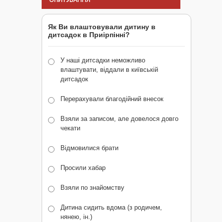
Як Ви влаштовували дитину в
дитсадок в Приірпінні?
У наші дитсадки неможливо
влаштувати, віддали в київській
дитсадок
Перерахували благодійний внесок
Взяли за записом, але довелося довго
чекати
Відмовилися брати
Просили хабар
Взяли по знайомству
Дитина сидить вдома (з родичем,
нянею, ін.)