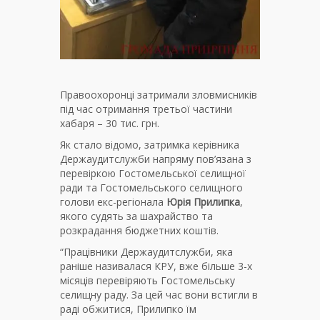
Правоохоронці затримали зловмисників
під час отримання третьої частини
хабаря – 30 тис. грн.
Як стало відомо, затримка керівника
Держаудитслужби напряму пов’язана з
перевіркою Гостомельської селищної
ради та Гостомельського селищного
голови екс-регіонала
Юрія Прилипка
,
якого судять за шахрайство та
розкрадання бюджетних коштів.
“Працівники Держаудитслужби, яка
раніше називалася КРУ, вже більше 3-х
місяців перевіряють Гостомельську
селищну раду. За цей час вони встигли в
раді обжитися, Прилипко їм