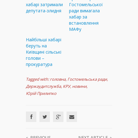
хабарі затримали
Гостомельської
депутата-злидня
ради вимагала
хабар за
встановлення
МАФу
Найбільші хабарі
беруть на
Київщині сільські
голови –
прокуратура
Tagged with:
головна
,
Гостомельська ради
,
Держаудитслужба
,
КРУ
,
новини
,
Юрій Прилипко
PREVIOUS
NEXT ARTICLE