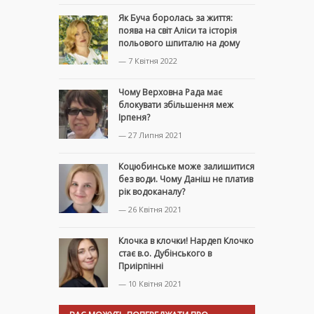
Як Буча боролась за життя:
поява на світ Аліси та історія
польового шпиталю на дому
— 7 Квітня 2022
Чому Верховна Рада має
блокувати збільшення меж
Ірпеня?
— 27 Липня 2021
Коцюбинське може залишитися
без води. Чому Даніш не платив
рік водоканалу?
— 26 Квітня 2021
Клочка в клочки! Нардеп Клочко
стає в.о. Дубінського в
Приірпінні
— 10 Квітня 2021