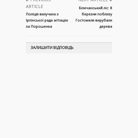
ARTICLE
Біличанський ліс: 8
Поліція вилучила з
березня поблизу
Ірпінської ради агітацію
Гостомеля вирубали
за Порошенка
дерева
ЗАЛИШИТИ ВІДПОВІДЬ