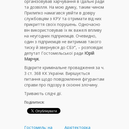
організовував харчування в їдальні ради
та дозвілля. На мою думку, таким чином
Прилипко намагався увійти в довіру
службовцям з КРУ та отримати від них
прикриття своїх порушень. Одночасно
він використовував їх як важелі впливу
на неугодних підприємців. Очевидно,
один з підприємців не витримав такого
тиску й звернувся до СБУ”, – розповідає
депутат Гостомельської ради
Юрій
Марчук
.
Відкрите кримінальне провадження за ч.
3 ст. 368 КК України. Вирішується
питання щодо повідомлення фігурантам
справи про підозру в скоєнні злочину.
Тривають слідчі дії.
Поділитися:
Гостомель: на
Архітекторка