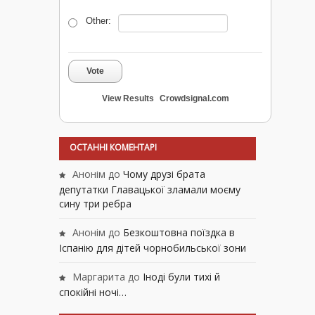
Other:
Vote
View Results
Crowdsignal.com
ОСТАННІ КОМЕНТАРІ
Анонім
до
Чому друзі брата
депутатки Главацької зламали моєму
сину три ребра
Анонім
до
Безкоштовна поїздка в
Іспанію для дітей чорнобильської зони
Маргарита
до
Іноді були тихі й
спокійні ночі…