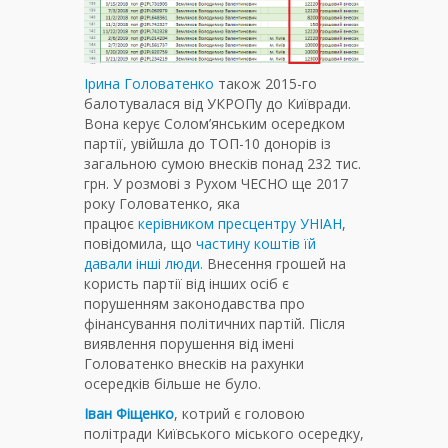
Ірина Головатенко
також 2015-го
балотувалася від УКРОПу до Київради.
Вона керує Солом’янським осередком
партії, увійшла до ТОП-10 донорів із
загальною сумою внесків понад 232 тис.
грн. У розмові з Рухом ЧЕСНО ще 2017
року Головатенко, яка
працює
керівником пресцентру УНІАН
,
повідомила, що
частину коштів їй
давали інші люди.
Внесення грошей на
користь партії від інших осіб є
порушенням законодавства про
фінансування політичних партій. Після
виявлення порушення від імені
Головатенко внесків на рахунки
осередків більше не було.
Іван Фіщенко
, котрий є головою
політради Київського міського осередку,