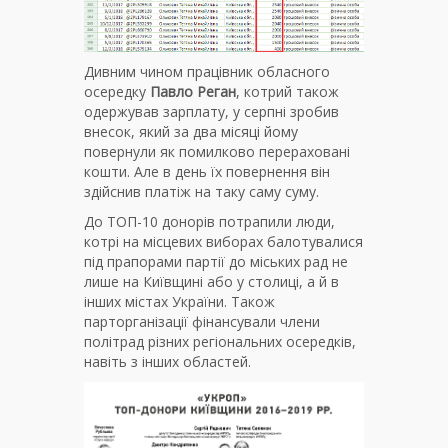
Дивним чином працівник обласного
осередку
Павло Реган
, котрий також
одержував зарплату, у серпні зробив
внесок, який за два місяці йому
повернули як помилково перераховані
кошти. Але в день їх повернення він
здійснив платіж на таку саму суму.
До ТОП-10 донорів потрапили люди,
котрі на місцевих виборах балотувалися
під прапорами партії до міських рад не
лише на Київщині або у столиці, а й в
інших містах України. Також
парторганізації фінансували члени
політрад різних регіональних осередків,
навіть з інших областей.