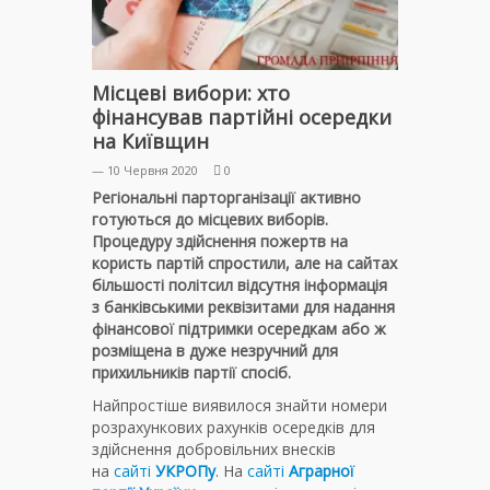
Місцеві вибори: хто
фінансував партійні осередки
на Київщин
— 10 Червня 2020
0
Регіональні парторганізації активно
готуються до місцевих виборів.
Процедуру здійснення пожертв на
користь партій спростили, але на сайтах
більшості політсил відсутня інформація
з банківськими реквізитами для надання
фінансової підтримки осередкам або ж
розміщена в дуже незручний для
прихильників партії спосіб.
Найпростіше виявилося знайти номери
розрахункових рахунків осередків для
здійснення добровільних внесків
на
сайті
УКРОПу
. На
сайті
Аграрної