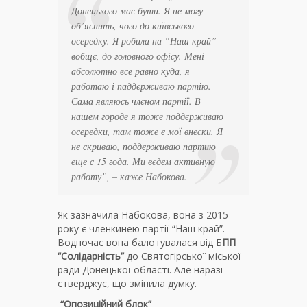
Донецького має бути. Я не могу
об’яснить, чого до київського
осередку. Я робила на “Наш край”
вобщє, до головного офісу. Мені
абсолютно все равно куда, я
работаю і паддєрживаю партію.
Сама являюсь члєном партії. В
нашем городе я тоже поддєрживаю
осередки, там тоже є мої внески. Я
нє скриваю, поддєрживаю партию
еще с 15 года. Ми вєдєм активную
работу”
, – каже Набокова.
Як зазначила Набокова, вона з 2015
року є членкинею партії “Наш край”.
Водночас вона балотувалася від Б
ПП
“Солідарність”
до Святогірської міської
ради Донецької області. Але наразі
стверджує, що змінила думку.
“Опозиційний блок”