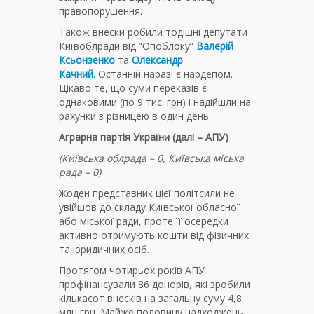
правопорушення.
Також внески робили тодішні депутати
Київоблради від “Опоблоку”
Валерій
Ксьонзенко
та
Олександр
Качний
.
Останній наразі є нардепом.
Цікаво те, що суми переказів є
однаковими (по 9 тис. грн) і надійшли на
рахунки з різницею в один день.
Аграрна партія України (далі – АПУ)
(Київська облрада – 0, Київська міська
рада – 0)
Жоден представник цієї політсили не
увійшов до складу Київської обласної
або міської ради, проте її осередки
активно отримують кошти від фізичних
та юридичних осіб.
Протягом чотирьох років АПУ
профінансували 86 донорів, які зробили
кількасот внесків на загальну суму 4,8
млн грн. Майже половину надходжень