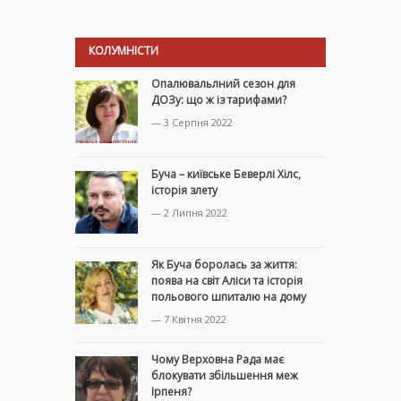
КОЛУМНІСТИ
Опалювальлний сезон для
ДОЗу: що ж із тарифами?
— 3 Серпня 2022
Буча – київське Беверлі Хілс,
історія злету
— 2 Липня 2022
Як Буча боролась за життя:
поява на світ Аліси та історія
польового шпиталю на дому
— 7 Квітня 2022
Чому Верховна Рада має
блокувати збільшення меж
Ірпеня?