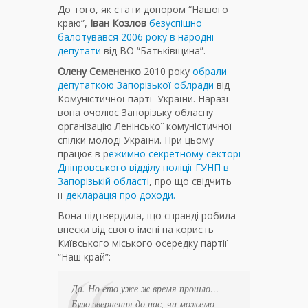
До того, як стати донором “Нашого
краю”,
Іван Козлов
безуспішно
балотувався 2006 року в народні
депутати
від ВО “Батьківщина”.
Олену Семененко
2010 року
обрали
депутаткою Запорізької облради
від
Комуністичної партії України. Наразі
вона очолює Запорізьку обласну
організацію Ленінської комуністичної
спілки молоді України. При цьому
працює в р
ежимно секретному секторі
Дніпровського відділу поліції ГУНП в
Запорізькій області
, про що свідчить
її
декларація про доходи.
Вона підтвердила, що справді робила
внески від свого імені на користь
Київського міського осередку партії
“Наш край”:
Да. Но ето уже ж время прошло…
Було звернення до нас, чи можемо