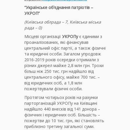
“Українське об’єднання патріотів –
УКРОП”
(Київська облрада – 7, Київська міська
рада – 0)
Місцеві організації
УКРОПу
є єдиними з
проаналізованих, які фінансував
центральний офіс партії, а також фізичні
та юридичні особи. Загалом упродовж
2016-2019 років осередки отримали з
різних джерел майже 2,8 млн грн. Трохи
більш ніж 250 тис. грн надійшло від
центрального офісу, майже 700 тис. –
від юридичних осіб, а 1,8 млн
пожертвували фізичні особи.
Протягом чотирьох років на рахунки
парторганізацій УКРОПу на Київщині
надійшло 440 внесків від 141 донора –
фізичних і юридичних осіб. Більшість –
пожертви до 10 тис. грн, які становлять
приблизно третину загальної суми.