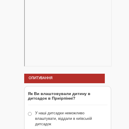
ОПИТУВАННЯ
Як Ви влаштовували дитину в
дитсадок в Приірпінні?
У наші дитсадки неможливо
влаштувати, віддали в київській
дитсадок