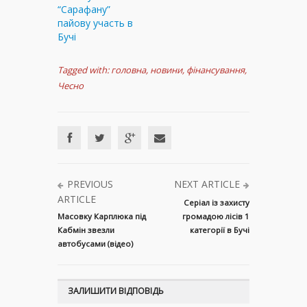
“Сарафану”
пайову участь в
Бучі
Tagged with:
головна
,
новини
,
фінансування
,
Чесно
PREVIOUS
NEXT ARTICLE
ARTICLE
Серіал із захисту
Масовку Карплюка під
громадою лісів 1
Кабмін звезли
категорії в Бучі
автобусами (відео)
ЗАЛИШИТИ ВІДПОВІДЬ