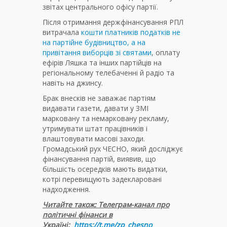
звітах центрального офісу партії.
Після отримання держфінансування РПЛ
витрачала
кошти платників податків не
на партійне будівництво, а на
привітання виборців зі святами
, оплату
ефірів Ляшка та інших партійців на
регіональному телебаченні й радіо та
навіть на джинсу.
Брак внесків не заважає партіям
видавати газети, давати у ЗМІ
марковану та немарковану рекламу,
утримувати штат працівників і
влаштовувати масові заходи.
Громадський рух ЧЕСНО, який досліджує
фінансування партій, виявив, що
більшість осередків мають видатки,
котрі перевищують задекларовані
надходження.
Читайте також: Телеграм-канал про
політичні фінанси в
Україні:
https://t.me/zp_chesno