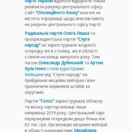
партії України
вдалося відшукати тільки
реквізити рахунку центрального офісу.
Сайт
“Опозиційного блоку”
взагалі не
містить інформації щодо внесків навіть
на рахунок центрального офісу партії.
Радикальна партія Олега Ляшка
та
пропрезидентська партія
“Слуга
народу”
не зареєстрували жодного
осередку ані в столиці, ані в області
станом на кінець минулого року. Тим
часом
Олександр Дубінський
та
Артем
Культенко
стали кураторами
Київщини
від “Слуги народу” на
прийдешніх місцевих виборах і вже
призначили керівників штабів за
округами.
Партія
“Голос”
зареєструвала обласну
та міську парторганізації лише
наприкінці 2019 року. Центральний офіс
перерахував осередкам дещо більш ніж
62 тис. грн. Організацію місцевих виборів
в області курируватиме
Михайлина