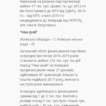
переказав на рахунки парторганізації
майже 97 тис. грн. Цікаво те, що 2012-го
він балотувався до ВРУ від УДАРу, 2014-
го – від БПП, а вже 2015-го
кандидувався до Київради від УКРОПу,
але також безуспішно.
“Наш край”
(Київська облрада – 7, Київська міська
рада – 0)
Загальний обсяг фінансування партійних
осередків протягом 2016-2019 років
становить майже 216 тис. грн. За цей
період “Наш край” на Київщині
профінансували лише 27 донорів,
здійснивши 45 транзакцій. Більшість
коштів надійшла 2017 року, внески в
наступні роки зменшилися.
Осередок здебільшого фінансували
сумами від 1 до 5 тис. грн. Внесків у
розмірі понад 5 тис. грн було тільки три,
найбільший – 30 тис. грн, здійснений