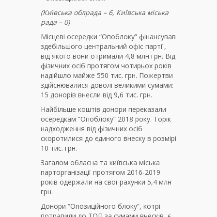
(Київська облрада – 6, Київська міська
рада – 0)
Місцеві осередки “Опоблоку” фінансував
здебільшого центральний офіс партії,
від якого вони отримали 4,8 млн грн. Від
фізичних осіб протягом чотирьох років
надійшло майже 550 тис. грн. Пожертви
здійснювалися доволі великими сумами:
15 донорів внесли від 9,6 тис. грн.
Найбільше коштів донори переказали
осередкам “Опоблоку” 2018 року. Торік
надходження від фізичних осіб
скоротилися до єдиного внеску в розмірі
10 тис. грн.
Загалом обласна та київська міська
парторганізації протягом 2016-2019
років одержали на свої рахунки 5,4 млн
грн.
Донори “Опозиційного блоку”, котрі
потрапили до ТОП за сумами внесків, є