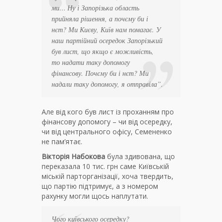
ми… Ну і Запорізька область
прийняла рішення, а почєму би і
нєт? Ми Києву, Київ нам помагає. У
наш партійний осередок Запорізький
був лист, що якщо є можливість,
то надати таку допомогу
фінансову. Почєму би і нєт? Ми
надали таку допомогу, я отправіла”.
Але від кого був лист із проханням про
фінансову допомогу – чи від осередку,
чи від центрального офісу, Семененко
не пам’ятає.
Вікторія Набокова
була здивована, що
переказала 10 тис. грн саме Київській
міській парторганізації, хоча твердить,
що партію підтримує, а з номером
рахунку могли щось наплутати.
Чого київського осередку?