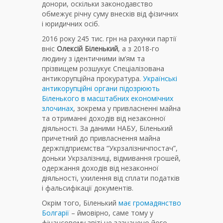
донори, оскільки законодавство
обмежує річну суму внесків від фізичних
і юридичних осіб.
2016 року 245 тис. грн на рахунки партії
вніс
Олексій Біленький
, а з 2018-го
людину з ідентичними ім’ям та
прізвищем розшукує Спеціалізована
антикорупційна прокуратура.
Українські
антикорупційні органи підозрюють
Біленького в масштабних економічних
злочинах
, зокрема у привласненні майна
та отриманні доходів від незаконної
діяльності. За даними НАБУ, Біленький
причетний до привласнення майна
держпідприємства “Укрзалізничпостач”,
доньки Укрзалізниці, відмивання грошей,
одержання доходів від незаконної
діяльності, ухилення від сплати податків
і фальсифікації документів.
Окрім того, Біленький
має громадянство
Болгарії
– ймовірно, саме тому у
фінансовому звіті не зазначено його