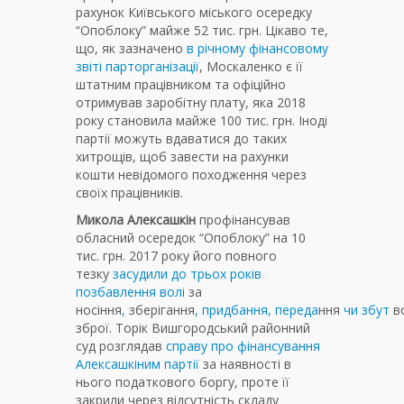
рахунок Київського міського осередку
“Опоблоку” майже 52 тис. грн. Цікаво те,
що, як зазначено
в річному фінансовому
звіті парторганізації
, Москаленко є її
штатним працівником та офіційно
отримував заробітну плату, яка 2018
року становила майже 100 тис. грн. Іноді
партії можуть вдаватися до таких
хитрощів, щоб завести на рахунки
кошти невідомого походження через
своїх працівників.
Микола Алексашкін
профінансував
обласний осередок “Опоблоку” на 10
тис. грн. 2017 року його повного
тезку
засудили до трьох років
позбавлення волі
за
носіння
,
зберігання
,
придбання
,
переда
ння
чи
збут
во
зброї. Торік Вишгородський районний
суд розглядав
справу про фінансування
Алексашкіним партії
за наявності в
нього податкового боргу, проте її
закрили через відсутність складу