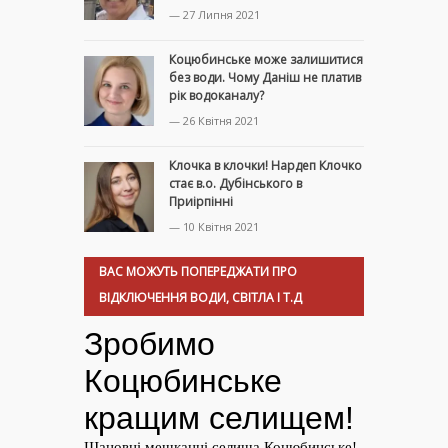
— 27 Липня 2021
Коцюбинське може залишитися
без води. Чому Даніш не платив
рік водоканалу?
— 26 Квітня 2021
Клочка в клочки! Нардеп Клочко
стає в.о. Дубінського в
Приірпінні
— 10 Квітня 2021
ВАС МОЖУТЬ ПОПЕРЕДЖАТИ ПРО
ВІДКЛЮЧЕННЯ ВОДИ, СВІТЛА І Т.Д