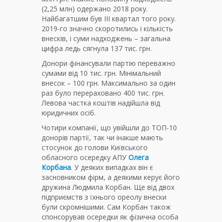
(2,25 млн) одержано 2018 року.
Найбагатшим був ІІІ квартал того року.
2019-го значно скоротились і кількість
внесків, і суми надходжень – загальна
цифра ледь сягнула 137 тис. грн.
Донори фінансували партію переважно
сумами від 10 тис. грн. Мінімальний
внесок – 100 грн. Максимально за один
раз було перераховано 400 тис. грн.
Левова частка коштів надійшла від
юридичних осіб.
Чотири компанії, що увійшли до ТОП-10
донорів партії, так чи інакше мають
стосунок до голови Київського
обласного осередку АПУ
Олега
Корбана
. У деяких випадках він є
засновником фірм, а деякими керує його
дружина Людмила Корбан. Ще від двох
підприємств з їхнього ореолу внески
були скромнішими. Сам Корбан також
спонсорував осередки як фізична особа