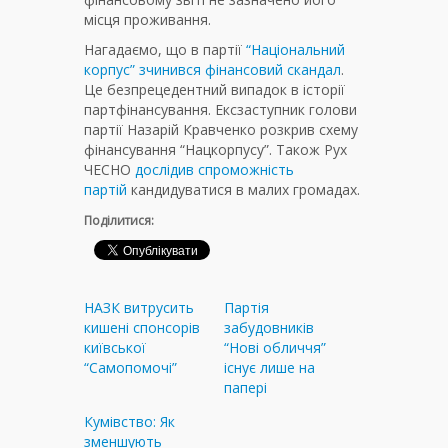
місця проживання.
Нагадаємо, що в партії
“Національний
корпус” зчинився фінансовий скандал
.
Це безпрецедентний випадок в історії
партфінансування. Ексзаступник голови
партії Назарій Кравченко розкрив схему
фінансування “Нацкорпусу”. Також Рух
ЧЕСНО
дослідив спроможність
партій
кандидуватися в малих громадах.
Поділитися:
НАЗК витрусить
Партія
кишені спонсорів
забудовників
київської
“Нові обличчя”
“Самопомочі”
існує лише на
папері
Кумівство: Як
зменшують