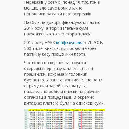
Переказів у розмірі понад 10 тис. грн є
менше, але саме вони значно
поповнили рахунки партосередків.
Найбільше донори фінансували партію
2017 року, а торік загальна сума
надходжень істотно скоротилася.
2017 року НАЗК
конфіскувало
в УКРОПу
500 тисяч внесків, які провели через
партійну касу працівники партії.
Частково пожертви на рахунки
осередків переказували їхні штатні
працівники, зокрема й головний
бухгалтер. У звітах зазначено, що вони
отримували заробітну плату та
паралельно робили внески на рахунки
організацій-працедавців. В окремих
випадках платежі були на однакові суми.