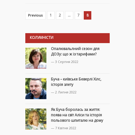
1
2
…
7
8
Previous
КОЛУМНІСТИ
Опалювальлний сезон для
ДОЗу: що ж із тарифами?
— 3 Серпня 2022
Буча – київське Беверлі Хілс,
історія злету
— 2 Липня 2022
Як Буча боролась за життя:
поява на світ Аліси та історія
польового шпиталю на дому
— 7 Квітня 2022