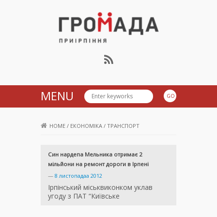
Громада Приірпіння
MENU
HOME
/
ЕКОНОМІКА
/
ТРАНСПОРТ
Син нардепа Мельника отримає 2
мільйони на ремонт дороги в Ірпені
—
8 листопадаа 2012
Ірпінський міськвиконком уклав
угоду з ПАТ “Київське