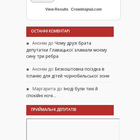
View Results
Crowdsignal.com
ОСТАННІ КОМЕНТАРІ
Анонім
до
Чому друзі брата
депутатки Главацької зламали моєму
сину три ребра
Анонім
до
Безкоштовна поїздка в
Іспанію для дітей чорнобильської зони
Маргарита
до
Іноді були тихі й
спокійні ночі…
ПРИЙМАЛЬНІ ДЕПУТАТІВ