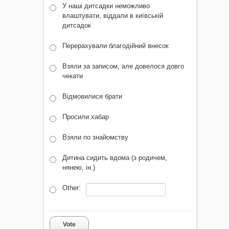
У наші дитсадки неможливо
влаштувати, віддали в київській
дитсадок
Перерахували благодійний внесок
Взяли за записом, але довелося довго
чекати
Відмовилися брати
Просили хабар
Взяли по знайомству
Дитина сидить вдома (з родичем,
нянею, ін.)
Other:
Vote