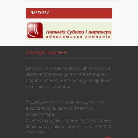
ПАРТНЕРИ
Громада Приірпіння
Використання матеріалів сайту лише за
умови посилання (для інтернет-видань -
гіперпосилання) на "Громаду Приірпіння"
не пізніше 2 речення.
Редакція може не поділяти думок чи
висловлювань автора блогу чи
коментатора.
Контакти редакції: Ірина Федорів, Олена
Жежера pigmaliones@gmail.com, +38 050
2000 539