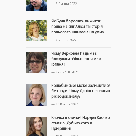
— 2 Липня 2022
Як Буча боролась за життя:
поява на світ Аліси та історія
польового шпиталю на дому
— 7 Квітня 2022
Чому Верховна Рада має
блокувати збільшення меж
Ірпеня?
— 27 Липня 2021
Коцюбинське може залишитися
без води. Чому Даніш не платив
рік водоканалу?
— 26 Квітня 2021
Клочка в клочки! Нардеп Клочко
стає в.о. Дубінського в
Приірпінні