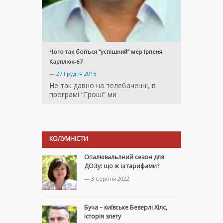
Чого так боїться “успішний” мер Ірпеня
Карплюк-67
—
27 Грудня 2015
Не так давно на телебаченні, в
програмі “Гроші” ми
КОЛУМНІСТИ
Опалювальлний сезон для
ДОЗу: що ж із тарифами?
— 3 Серпня 2022
Буча – київське Беверлі Хілс,
історія злету