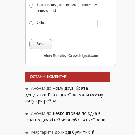
Дитина сидить вдома (з родичем,
нянею, ін.)
Other:
Vote
View Results
Crowdsignal.com
ОСТАННІ КОМЕНТАРІ
Анонім
до
Чому друзі брата
депутатки Главацької зламали моєму
сину три ребра
Анонім
до
Безкоштовна поїздка в
Іспанію для дітей чорнобильської зони
Маргарита
до
Іноді були тихі й