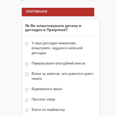
ОПИТУВАННЯ
Як Ви влаштовували дитину в
дитсадок в Приірпінні?
У наші дитсадки неможливо
влаштувати, віддали в київській
дитсадок
Перерахували благодійний внесок
Взяли за записом, але довелося довго
чекати
Відмовилися брати
Просили хабар
Взяли по знайомству