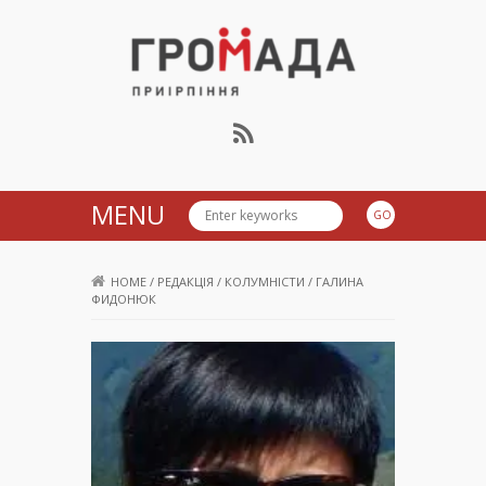
Громада Приірпіння
MENU
HOME
/
РЕДАКЦІЯ
/
КОЛУМНІСТИ
/
ГАЛИНА
ФИДОНЮК