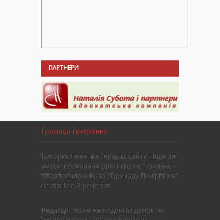
ПАРТНЕРИ
Громада Приірпіння
Використання матеріалів сайту лише за
умови посилання (для інтернет-видань -
гіперпосилання) на "Громаду Приірпіння"
не пізніше 2 речення.
Редакція може не поділяти думок чи
висловлювань автора блогу чи