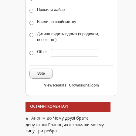
Просили хабар
Взяли по знайомству
Дитина сидить вдома (з родичем,
нянею, ін.)
Other:
Vote
View Results
Crowdsignal.com
ОСТАННІ КОМЕНТАРІ
Анонім
до
Чому друзі брата
депутатки Главацької зламали моєму
сину три ребра