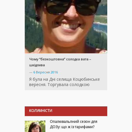
Чому “безкоштовна” солодка вата –
шкідлива
—
6 Вересня 2016
Я була на Дні селища Коцюбинське
вересня. Торгувала солодкою
КОЛУМНІСТИ
Опалювальлний сезон для
ДОЗу: що ж із тарифами?