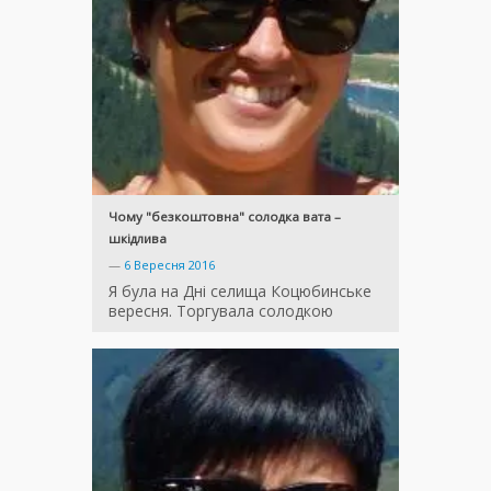
Чому "безкоштовна" солодка вата –
шкідлива
—
6 Вересня 2016
Я була на Дні селища Коцюбинське
вересня. Торгувала солодкою