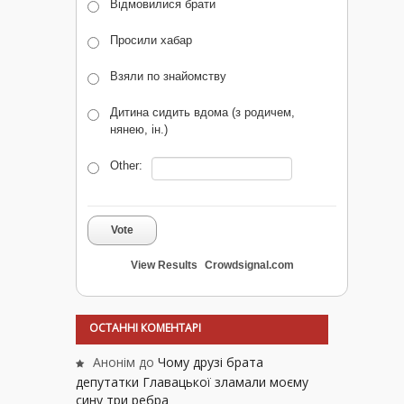
Відмовилися брати
Просили хабар
Взяли по знайомству
Дитина сидить вдома (з родичем,
нянею, ін.)
Other:
Vote
View Results
Crowdsignal.com
ОСТАННІ КОМЕНТАРІ
Анонім
до
Чому друзі брата
депутатки Главацької зламали моєму
сину три ребра