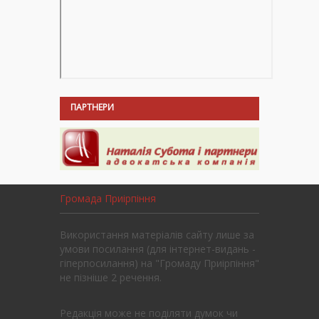
ПАРТНЕРИ
Громада Приірпіння
Використання матеріалів сайту лише за
умови посилання (для інтернет-видань -
гіперпосилання) на "Громаду Приірпіння"
не пізніше 2 речення.
Редакція може не поділяти думок чи