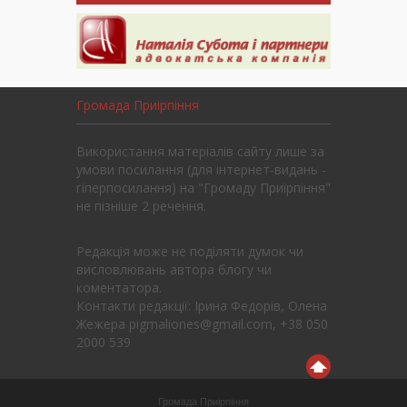
Громада Приірпіння
Використання матеріалів сайту лише за
умови посилання (для інтернет-видань -
гіперпосилання) на "Громаду Приірпіння"
не пізніше 2 речення.
Редакція може не поділяти думок чи
висловлювань автора блогу чи
коментатора.
Контакти редакції: Ірина Федорів, Олена
Жежера pigmaliones@gmail.com, +38 050
2000 539
Громада Приірпіння