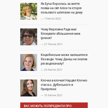
Як Буча боролась за життя:
поява на світ Аліси та історія
польового шпиталю на дому
— 7 Квітня 2022
Чому Верховна Рада має
блокувати збільшення меж
Ірпеня?
— 27 Липня 2021
Коцюбинське може залишитися
без води. Чому Даніш не платив
рік водоканалу?
— 26 Квітня 2021
Клочка в клочки! Нардеп Клочко
стає в.о. Дубінського в
Приірпінні
— 10 Квітня 2021
ВАС МОЖУТЬ ПОПЕРЕДЖАТИ ПРО