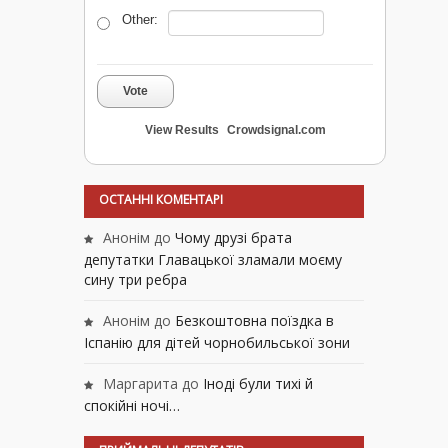
Other:
Vote
View Results
Crowdsignal.com
ОСТАННІ КОМЕНТАРІ
Анонім
до
Чому друзі брата
депутатки Главацької зламали моєму
сину три ребра
Анонім
до
Безкоштовна поїздка в
Іспанію для дітей чорнобильської зони
Маргарита
до
Іноді були тихі й
спокійні ночі…