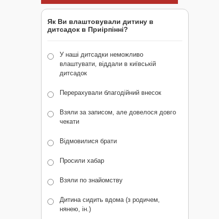
Як Ви влаштовували дитину в
дитсадок в Приірпінні?
У наші дитсадки неможливо
влаштувати, віддали в київській
дитсадок
Перерахували благодійний внесок
Взяли за записом, але довелося довго
чекати
Відмовилися брати
Просили хабар
Взяли по знайомству
Дитина сидить вдома (з родичем,
нянею, ін.)