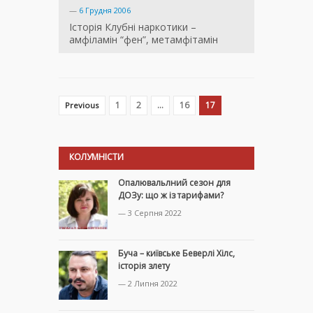
—
6 Грудня 2006
Історія Клубні наркотики –
амфіламін “фен”, метамфітамін
1
2
…
16
17
Previous
КОЛУМНІСТИ
Опалювальлний сезон для
ДОЗу: що ж із тарифами?
— 3 Серпня 2022
Буча – київське Беверлі Хілс,
історія злету
— 2 Липня 2022