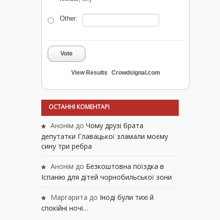
Other:
Vote
View Results
Crowdsignal.com
ОСТАННІ КОМЕНТАРІ
Анонім
до
Чому друзі брата
депутатки Главацької зламали моєму
сину три ребра
Анонім
до
Безкоштовна поїздка в
Іспанію для дітей чорнобильської зони
Маргарита
до
Іноді були тихі й
спокійні ночі…