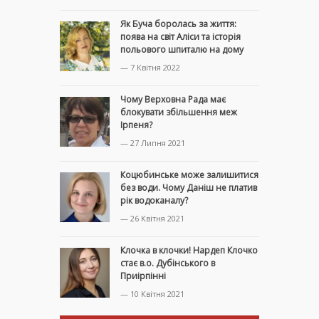
Як Буча боролась за життя:
поява на світ Аліси та історія
польового шпиталю на дому
— 7 Квітня 2022
Чому Верховна Рада має
блокувати збільшення меж
Ірпеня?
— 27 Липня 2021
Коцюбинське може залишитися
без води. Чому Даніш не платив
рік водоканалу?
— 26 Квітня 2021
Клочка в клочки! Нардеп Клочко
стає в.о. Дубінського в
Приірпінні
— 10 Квітня 2021