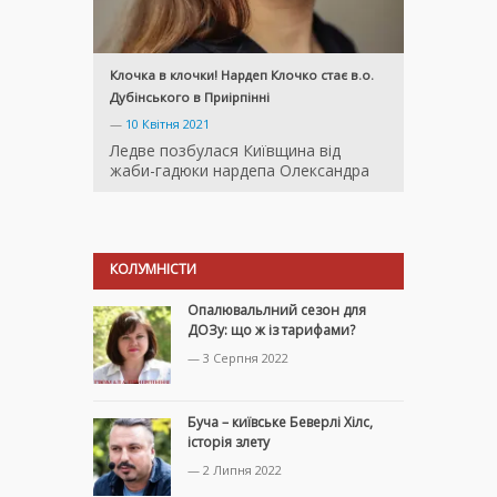
Клочка в клочки! Нардеп Клочко стає в.о.
Дубінського в Приірпінні
—
10 Квітня 2021
Ледве позбулася Київщина від
жаби-гадюки нардепа Олександра
КОЛУМНІСТИ
Опалювальлний сезон для
ДОЗу: що ж із тарифами?
— 3 Серпня 2022
Буча – київське Беверлі Хілс,
історія злету
— 2 Липня 2022