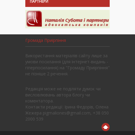
ПАРТНЕРИ
Громада Приірпіння
Використання матеріалів сайту лише за
умови посилання (для інтернет-видань -
гіперпосилання) на "Громаду Приірпіння"
не пізніше 2 речення.
Редакція може не поділяти думок чи
висловлювань автора блогу чи
коментатора.
Контакти редакції: Ірина Федорів, Олена
Жежера pigmaliones@gmail.com, +38 050
2000 539