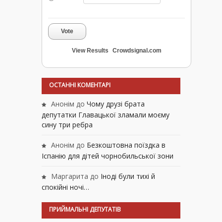
Vote
View Results
Crowdsignal.com
ОСТАННІ КОМЕНТАРІ
Анонім
до
Чому друзі брата
депутатки Главацької зламали моєму
сину три ребра
Анонім
до
Безкоштовна поїздка в
Іспанію для дітей чорнобильської зони
Маргарита
до
Іноді були тихі й
спокійні ночі…
ПРИЙМАЛЬНІ ДЕПУТАТІВ