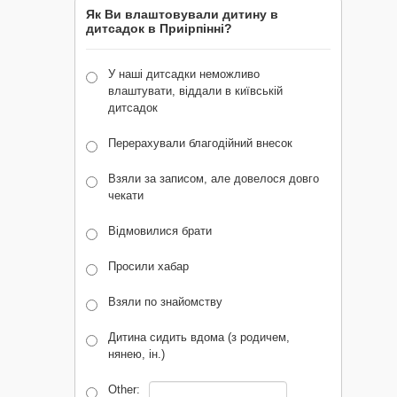
Як Ви влаштовували дитину в
дитсадок в Приірпінні?
У наші дитсадки неможливо
влаштувати, віддали в київській
дитсадок
Перерахували благодійний внесок
Взяли за записом, але довелося довго
чекати
Відмовилися брати
Просили хабар
Взяли по знайомству
Дитина сидить вдома (з родичем,
нянею, ін.)
Other: