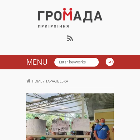
Громада Приірпіння
MENU
HOME
/
ТАРАСІВСЬКА