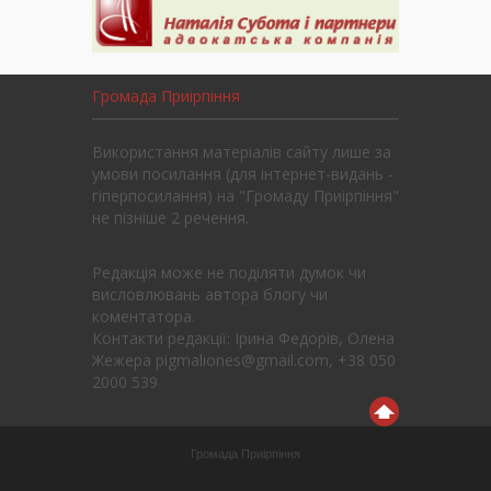
Громада Приірпіння
Використання матеріалів сайту лише за
умови посилання (для інтернет-видань -
гіперпосилання) на "Громаду Приірпіння"
не пізніше 2 речення.
Редакція може не поділяти думок чи
висловлювань автора блогу чи
коментатора.
Контакти редакції: Ірина Федорів, Олена
Жежера pigmaliones@gmail.com, +38 050
2000 539
Громада Приірпіння