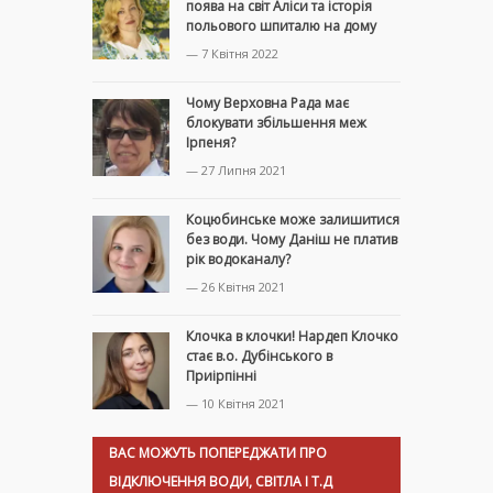
поява на світ Аліси та історія
польового шпиталю на дому
— 7 Квітня 2022
Чому Верховна Рада має
блокувати збільшення меж
Ірпеня?
— 27 Липня 2021
Коцюбинське може залишитися
без води. Чому Даніш не платив
рік водоканалу?
— 26 Квітня 2021
Клочка в клочки! Нардеп Клочко
стає в.о. Дубінського в
Приірпінні
— 10 Квітня 2021
ВАС МОЖУТЬ ПОПЕРЕДЖАТИ ПРО
ВІДКЛЮЧЕННЯ ВОДИ, СВІТЛА І Т.Д