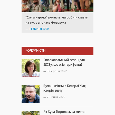
“Слуги народу” думають, чи робити ставку
на екс-регіонала Федорука
—
11 Липня 2020
КОЛУМНІСТИ
Опалювальлний сезон для
ДОЗу: що ж із тарифами?
— 3 Серпня 2022
Буча – київське Беверлі Хілс,
історія злету
— 2 Липня 2022
Як Буча боролась за життя: