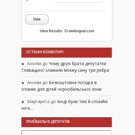
Vote
View Results
Crowdsignal.com
ОСТАННІ КОМЕНТАРІ
Анонім
до
Чому друзі брата депутатки
Главацької зламали моєму сину три ребра
Анонім
до
Безкоштовна поїздка в
Іспанію для дітей чорнобильської зони
Маргарита
до
Іноді були тихі й спокійні
ночі…
ПРИЙМАЛЬНІ ДЕПУТАТІВ