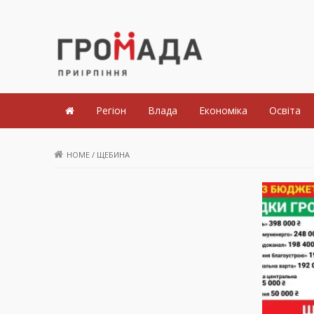
Громада Приірпіння
Регіон
Влада
Економіка
Освіта
HOME
/
ЩЕБИНА