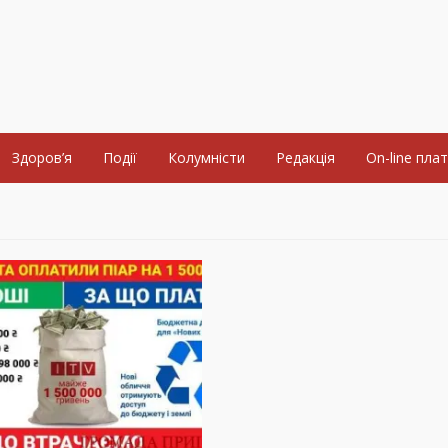
Здоров’я
Події
Колумністи
Редакція
On-line пла