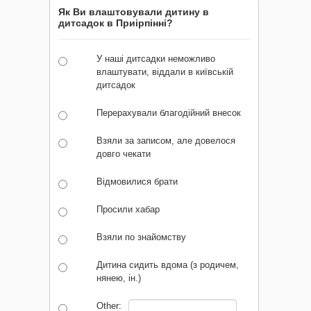
Як Ви влаштовували дитину в
дитсадок в Приірпінні?
У наші дитсадки неможливо
влаштувати, віддали в київській
дитсадок
Перерахували благодійний внесок
Взяли за записом, але довелося
довго чекати
Відмовилися брати
Просили хабар
Взяли по знайомству
Дитина сидить вдома (з родичем,
нянею, ін.)
Other: