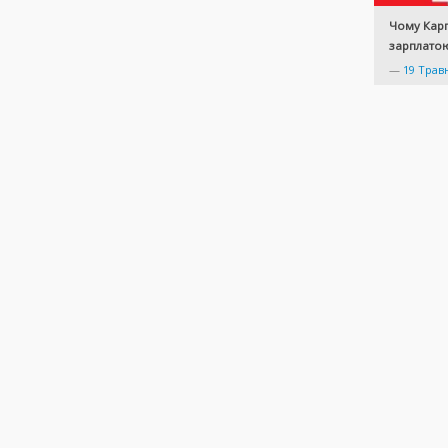
Чому Карп
зарплатою
—
19 Трав