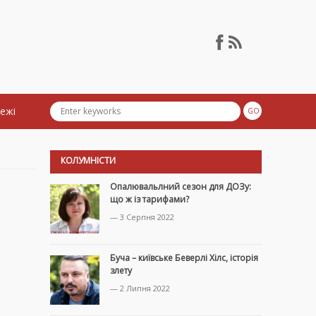
тежі
КОЛУМНІСТИ
Опалювальлний сезон для ДОЗу:
що ж із тарифами?
— 3 Серпня 2022
Буча – київське Беверлі Хілс, історія
злету
— 2 Липня 2022