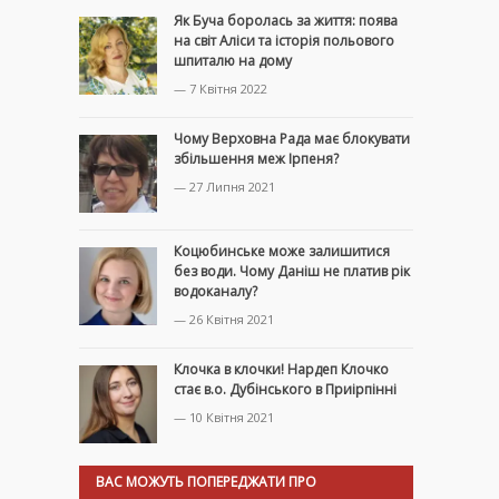
Як Буча боролась за життя: поява
на світ Аліси та історія польового
шпиталю на дому
— 7 Квітня 2022
Чому Верховна Рада має блокувати
збільшення меж Ірпеня?
— 27 Липня 2021
Коцюбинське може залишитися
без води. Чому Даніш не платив рік
водоканалу?
— 26 Квітня 2021
Клочка в клочки! Нардеп Клочко
стає в.о. Дубінського в Приірпінні
— 10 Квітня 2021
ВАС МОЖУТЬ ПОПЕРЕДЖАТИ ПРО