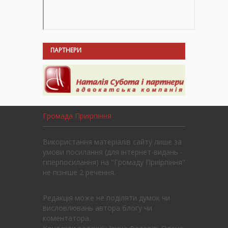
ПАРТНЕРИ
Громада Приірпіння
Використання матеріалів сайту лише за
умови посилання (для інтернет-видань -
гіперпосилання) на "Громаду Приірпіння"
не пізніше 2 речення.
Редакція може не поділяти думок чи
висловлювань автора блогу чи
коментатора.