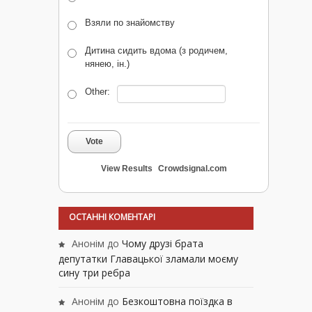
Взяли по знайомству
Дитина сидить вдома (з родичем,
нянею, ін.)
Other:
Vote
View Results
Crowdsignal.com
ОСТАННІ КОМЕНТАРІ
Анонім
до
Чому друзі брата
депутатки Главацької зламали моєму
сину три ребра
Анонім
до
Безкоштовна поїздка в