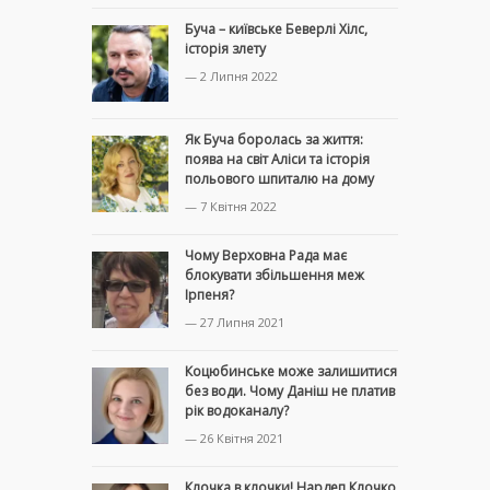
Буча – київське Беверлі Хілс,
історія злету
— 2 Липня 2022
Як Буча боролась за життя:
поява на світ Аліси та історія
польового шпиталю на дому
— 7 Квітня 2022
Чому Верховна Рада має
блокувати збільшення меж
Ірпеня?
— 27 Липня 2021
Коцюбинське може залишитися
без води. Чому Даніш не платив
рік водоканалу?
— 26 Квітня 2021
Клочка в клочки! Нардеп Клочко