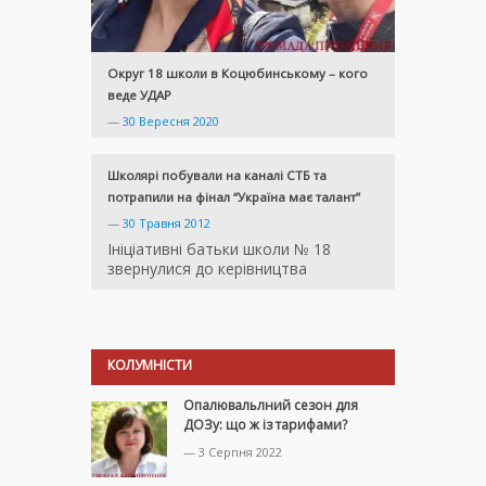
Округ 18 школи в Коцюбинському – кого
веде УДАР
—
30 Вересня 2020
Школярі побували на каналі СТБ та
потрапили на фінал “Україна має талант”
—
30 Травня 2012
Ініціативні батьки школи № 18
звернулися до керівництва
КОЛУМНІСТИ
Опалювальлний сезон для
ДОЗу: що ж із тарифами?
— 3 Серпня 2022