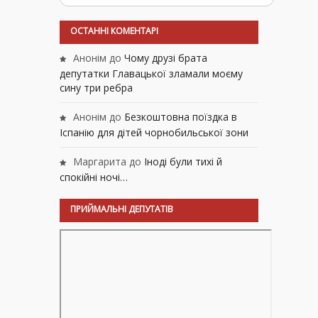
ОСТАННІ КОМЕНТАРІ
Анонім
до
Чому друзі брата
депутатки Главацької зламали моєму
сину три ребра
Анонім
до
Безкоштовна поїздка в
Іспанію для дітей чорнобильської зони
Маргарита
до
Іноді були тихі й
спокійні ночі…
ПРИЙМАЛЬНІ ДЕПУТАТІВ