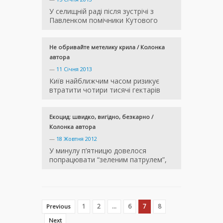
У селищній раді після зустрічі з
Павленком помічники Кутового
Не обривайте метелику крила / Колонка
автора
—
11 Січня 2013
Київ найближчим часом ризикує
втратити чотири тисячі гектарів
Екоцид: швидко, вигідно, безкарно /
Колонка автора
—
18 Жовтня 2012
У минулу п’ятницю довелося
попрацювати “зеленим патрулем”,
1
2
…
6
7
8
Previous
Next