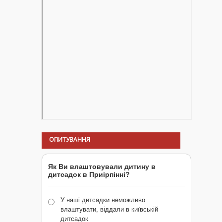
ОПИТУВАННЯ
Як Ви влаштовували дитину в
дитсадок в Приірпінні?
У наші дитсадки неможливо
влаштувати, віддали в київській
дитсадок