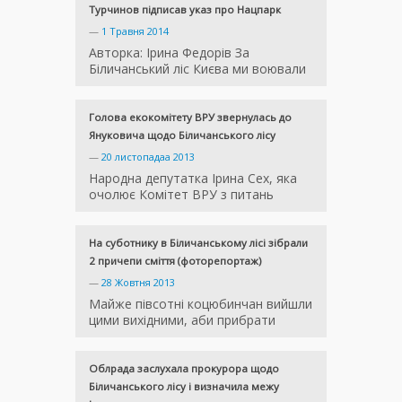
Турчинов підписав указ про Нацпарк
—
1 Травня 2014
Авторка: Ірина Федорів За
Біличанський ліс Києва ми воювали
Голова екокомітету ВРУ звернулась до
Януковича щодо Біличанського лісу
—
20 листопадаа 2013
Народна депутатка Ірина Сех, яка
очолює Комітет ВРУ з питань
На суботнику в Біличанському лісі зібрали
2 причепи сміття (фоторепортаж)
—
28 Жовтня 2013
Майже півсотні коцюбинчан вийшли
цими вихідними, аби прибрати
Облрада заслухала прокурора щодо
Біличанського лісу і визначила межу