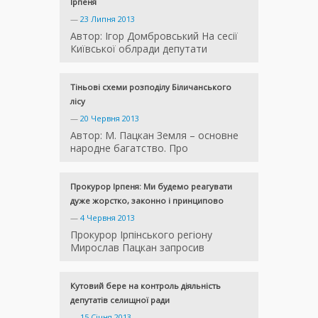
Ірпеня
—
23 Липня 2013
Автор: Ігор Домбровський На сесії
Київської облради депутати
Тіньові схеми розподілу Біличанського
лісу
—
20 Червня 2013
Автор: М. Пацкан Земля – основне
народне багатство. Про
Прокурор Ірпеня: Ми будемо реагувати
дуже жорстко, законно і принципово
—
4 Червня 2013
Прокурор Ірпінського регіону
Мирослав Пацкан запросив
Кутовий бере на контроль діяльність
депутатів селищної ради
—
15 Січня 2013