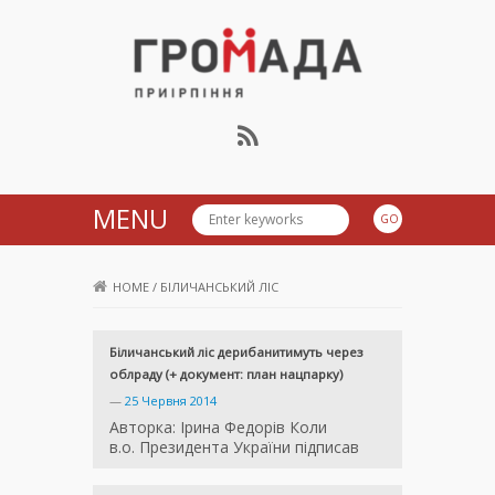
Громада Приірпіння
MENU
HOME
/
БІЛИЧАНСЬКИЙ ЛІС
Біличанський ліс дерибанитимуть через
облраду (+ документ: план нацпарку)
—
25 Червня 2014
Авторка: Ірина Федорів Коли
в.о. Президента України підписав