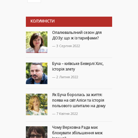
КОЛУМНІСТИ
Опалювальлний сезон для
ДОЗу: що ж із тарифами?
— 3 Серпня 2022
Буча – київське Беверлі Хілс,
історія злету
— 2 Липня 2022
Як Буча боролась за життя:
поява на світ Аліси та історія
польового шпиталю на дому
— 7 Квітня 2022
Чому Верховна Рада має
блокувати збільшення меж