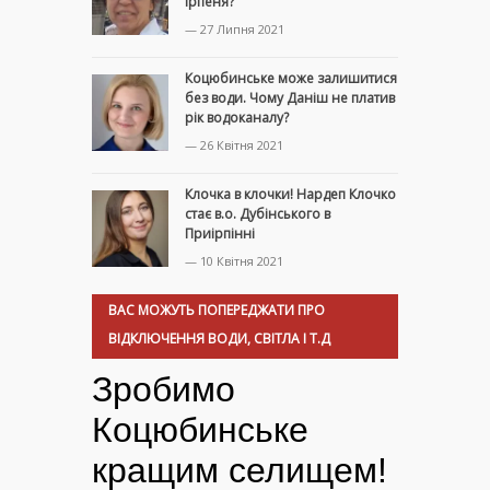
Ірпеня?
— 27 Липня 2021
Коцюбинське може залишитися
без води. Чому Даніш не платив
рік водоканалу?
— 26 Квітня 2021
Клочка в клочки! Нардеп Клочко
стає в.о. Дубінського в
Приірпінні
— 10 Квітня 2021
ВАС МОЖУТЬ ПОПЕРЕДЖАТИ ПРО
ВІДКЛЮЧЕННЯ ВОДИ, СВІТЛА І Т.Д