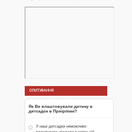
ОПИТУВАННЯ
Як Ви влаштовували дитину в
дитсадок в Приірпінні?
У наші дитсадки неможливо
влаштувати, віддали в київській