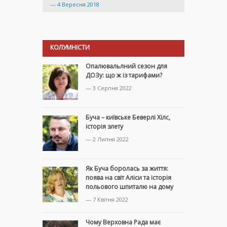
—
4 Вересня 2018
КОЛУМНІСТИ
Опалювальлний сезон для
ДОЗу: що ж із тарифами?
— 3 Серпня 2022
Буча – київське Беверлі Хілс,
історія злету
— 2 Липня 2022
Як Буча боролась за життя:
поява на світ Аліси та історія
польового шпиталю на дому
— 7 Квітня 2022
Чому Верховна Рада має