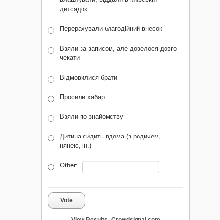
дитсадок
Перерахували благодійний внесок
Взяли за записом, але довелося довго
чекати
Відмовилися брати
Просили хабар
Взяли по знайомству
Дитина сидить вдома (з родичем,
нянею, ін.)
Other:
Vote
View Results
Crowdsignal.com