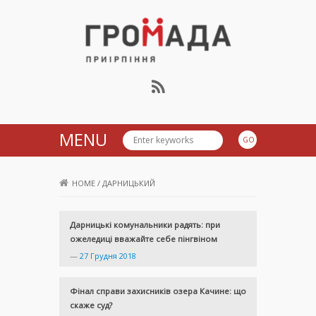
Громада Приірпіння
MENU
HOME
/
ДАРНИЦЬКИЙ
Дарницькі комунальники радять: при
ожеледиці вважайте себе пінгвіном
—
27 Грудня 2018
Фінал справи захисників озера Качине: що
скаже суд?