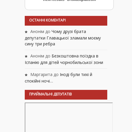
ОСТАННІ КОМЕНТАРІ
Анонім
до
Чому друзі брата
депутатки Главацької зламали моєму
сину три ребра
Анонім
до
Безкоштовна поїздка в
Іспанію для дітей чорнобильської зони
Маргарита
до
Іноді були тихі й
спокійні ночі…
ПРИЙМАЛЬНІ ДЕПУТАТІВ