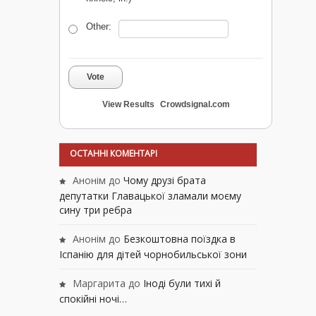
Other:
Vote
View Results
Crowdsignal.com
ОСТАННІ КОМЕНТАРІ
Анонім
до
Чому друзі брата
депутатки Главацької зламали моєму
сину три ребра
Анонім
до
Безкоштовна поїздка в
Іспанію для дітей чорнобильської зони
Маргарита
до
Іноді були тихі й
спокійні ночі…