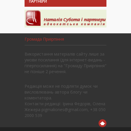
ПАРТНЕРИ
Громада Приірпіння
Використання матеріалів сайту лише за
умови посилання (для інтернет-видань -
гіперпосилання) на "Громаду Приірпіння"
не пізніше 2 речення.
Редакція може не поділяти думок чи
висловлювань автора блогу чи
коментатора.
Контакти редакції: Ірина Федорів, Олена
Жежера pigmaliones@gmail.com, +38 050
2000 539