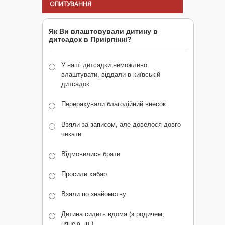
ОПИТУВАННЯ
Як Ви влаштовували дитину в
дитсадок в Приірпінні?
У наші дитсадки неможливо
влаштувати, віддали в київській
дитсадок
Перерахували благодійний внесок
Взяли за записом, але довелося довго
чекати
Відмовилися брати
Просили хабар
Взяли по знайомству
Дитина сидить вдома (з родичем,
нянею, ін.)