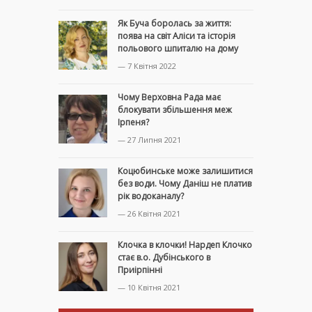
Як Буча боролась за життя:
поява на світ Аліси та історія
польового шпиталю на дому
— 7 Квітня 2022
Чому Верховна Рада має
блокувати збільшення меж
Ірпеня?
— 27 Липня 2021
Коцюбинське може залишитися
без води. Чому Даніш не платив
рік водоканалу?
— 26 Квітня 2021
Клочка в клочки! Нардеп Клочко
стає в.о. Дубінського в
Приірпінні
— 10 Квітня 2021