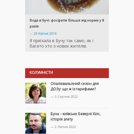
Вода в Бучі: фосфатів більше від норми у 8
разів
—
29 Квітня 2016
Я приїхала в Бучу так само, як і
багато хто з нових жителів.
КОЛУМНІСТИ
Опалювальлний сезон для
ДОЗу: що ж із тарифами?
— 3 Серпня 2022
Буча – київське Беверлі Хілс,
історія злету
— 2 Липня 2022