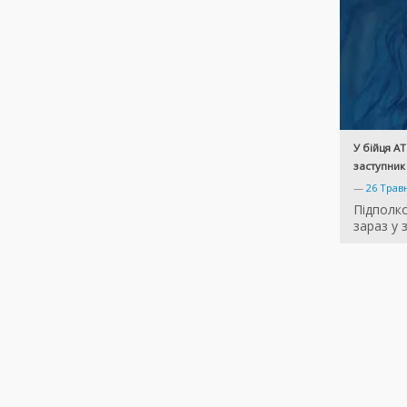
У бійця А
заступни
—
26 Трав
Підполк
зараз у 