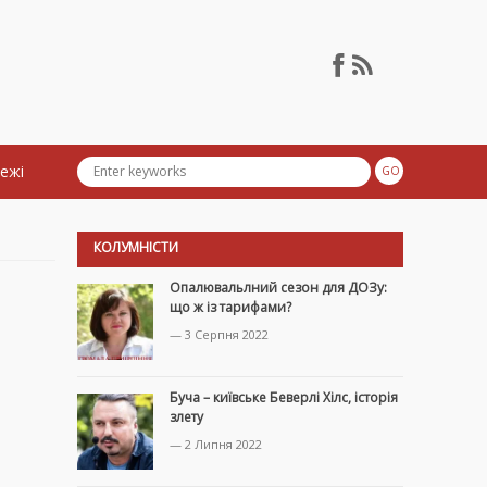
тежі
КОЛУМНІСТИ
Опалювальлний сезон для ДОЗу:
що ж із тарифами?
— 3 Серпня 2022
Буча – київське Беверлі Хілс, історія
злету
— 2 Липня 2022