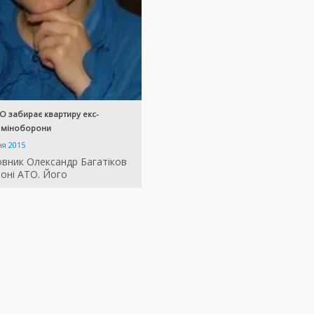
ТО забирає квартиру екс-
к міноборони
ня 2015
овник Олександр Багатіков
зоні АТО. Його