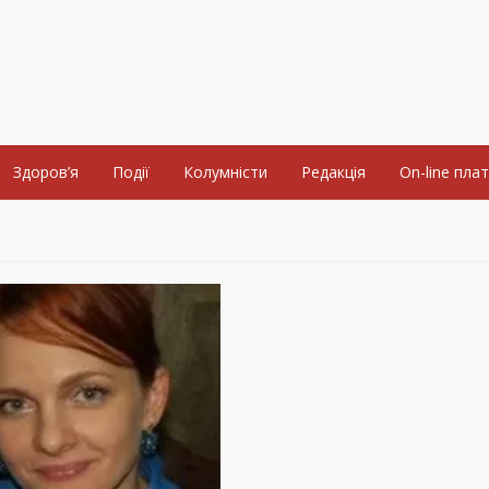
Здоров’я
Події
Колумністи
Редакція
On-line пла