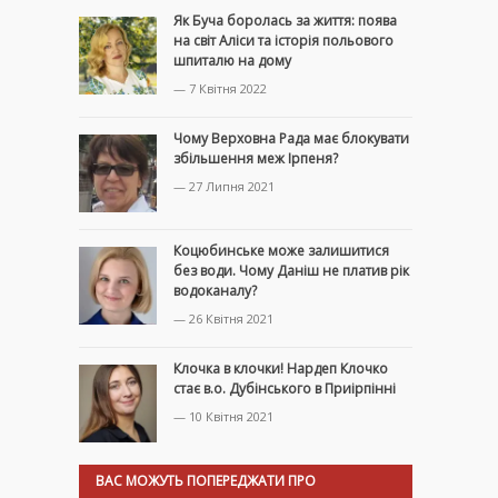
Як Буча боролась за життя: поява
на світ Аліси та історія польового
шпиталю на дому
— 7 Квітня 2022
Чому Верховна Рада має блокувати
збільшення меж Ірпеня?
— 27 Липня 2021
Коцюбинське може залишитися
без води. Чому Даніш не платив рік
водоканалу?
— 26 Квітня 2021
Клочка в клочки! Нардеп Клочко
стає в.о. Дубінського в Приірпінні
— 10 Квітня 2021
ВАС МОЖУТЬ ПОПЕРЕДЖАТИ ПРО