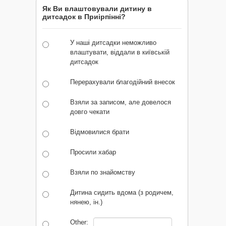
Як Ви влаштовували дитину в
дитсадок в Приірпінні?
У наші дитсадки неможливо
влаштувати, віддали в київській
дитсадок
Перерахували благодійний внесок
Взяли за записом, але довелося
довго чекати
Відмовилися брати
Просили хабар
Взяли по знайомству
Дитина сидить вдома (з родичем,
нянею, ін.)
Other: