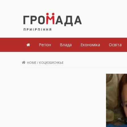
Громада Приірпіння
Регіон
Влада
Економіка
Освіта
HOME
/
КОЦЮБИСНКЬЕ