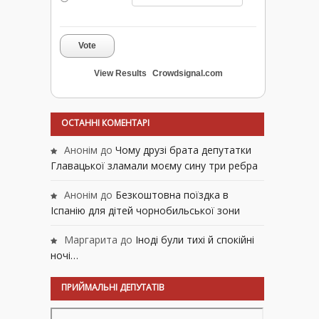
Vote
View Results
Crowdsignal.com
ОСТАННІ КОМЕНТАРІ
Анонім
до
Чому друзі брата депутатки
Главацької зламали моєму сину три ребра
Анонім
до
Безкоштовна поїздка в
Іспанію для дітей чорнобильської зони
Маргарита
до
Іноді були тихі й спокійні
ночі…
ПРИЙМАЛЬНІ ДЕПУТАТІВ