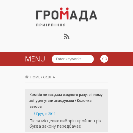
Громада Приірпіння
MENU
HOME
/
ОСВІТА
Комісія не засідала жодного разу: річному
звіту депутати аплодували / Колонка
автора
—
6 Грудня 2011
Після місцевих виборів пройшов рік і
буква закону передбачає