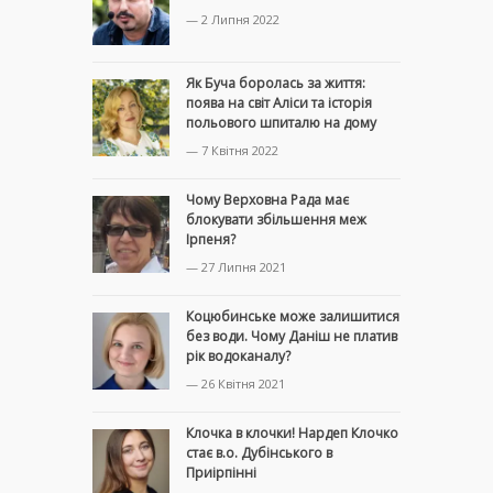
— 2 Липня 2022
Як Буча боролась за життя:
поява на світ Аліси та історія
польового шпиталю на дому
— 7 Квітня 2022
Чому Верховна Рада має
блокувати збільшення меж
Ірпеня?
— 27 Липня 2021
Коцюбинське може залишитися
без води. Чому Даніш не платив
рік водоканалу?
— 26 Квітня 2021
Клочка в клочки! Нардеп Клочко
стає в.о. Дубінського в
Приірпінні