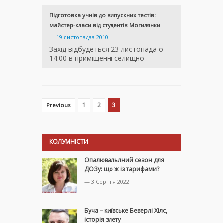
Підготовка учнів до випускних тестів:
майстер-класи від студентів Могилянки
—
19 листопадаа 2010
Захід відбудеться 23 листопада о
14:00 в приміщенні селищної
1
2
3
Previous
КОЛУМНІСТИ
Опалювальлний сезон для
ДОЗу: що ж із тарифами?
— 3 Серпня 2022
Буча – київське Беверлі Хілс,
історія злету