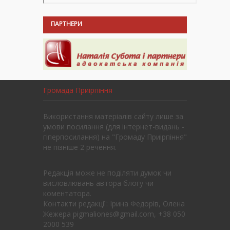
ПАРТНЕРИ
Громада Приірпіння
Використання матеріалів сайту лише за
умови посилання (для інтернет-видань -
гіперпосилання) на "Громаду Приірпіння"
не пізніше 2 речення.
Редакція може не поділяти думок чи
висловлювань автора блогу чи
коментатора.
Контакти редакції: Ірина Федорів, Олена
Жежера pigmaliones@gmail.com, +38 050
2000 539