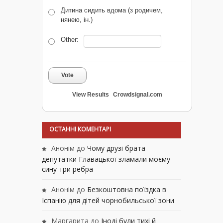
Дитина сидить вдома (з родичем,
нянею, ін.)
Other:
Vote
View Results
Crowdsignal.com
ОСТАННІ КОМЕНТАРІ
Анонім
до
Чому друзі брата
депутатки Главацької зламали моєму
сину три ребра
Анонім
до
Безкоштовна поїздка в
Іспанію для дітей чорнобильської зони
Маргарита
до
Іноді були тихі й