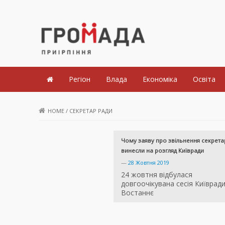
Громада Приірпіння
Регіон
Влада
Економіка
Освіта
HOME
/
СЕКРЕТАР РАДИ
Чому заяву про звільнення секрета
винесли на розгляд Київради
—
28 Жовтня 2019
24 жовтня відбулася
довгоочікувана сесія Київради
Востаннє