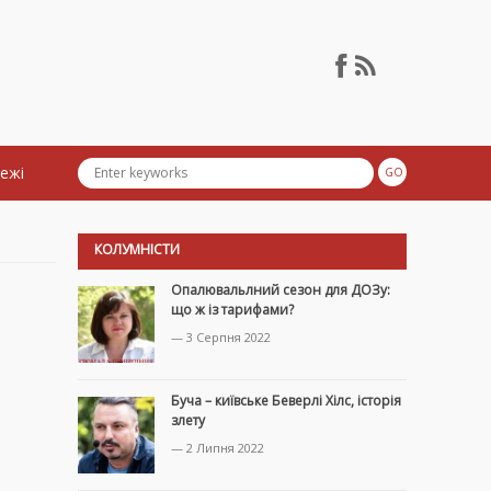
тежі
КОЛУМНІСТИ
Опалювальлний сезон для ДОЗу:
що ж із тарифами?
— 3 Серпня 2022
Буча – київське Беверлі Хілс, історія
злету
— 2 Липня 2022