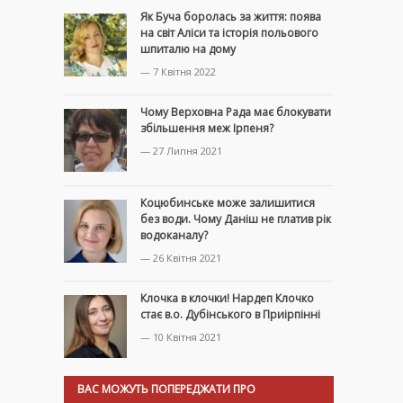
Як Буча боролась за життя: поява
на світ Аліси та історія польового
шпиталю на дому
— 7 Квітня 2022
Чому Верховна Рада має блокувати
збільшення меж Ірпеня?
— 27 Липня 2021
Коцюбинське може залишитися
без води. Чому Даніш не платив рік
водоканалу?
— 26 Квітня 2021
Клочка в клочки! Нардеп Клочко
стає в.о. Дубінського в Приірпінні
— 10 Квітня 2021
ВАС МОЖУТЬ ПОПЕРЕДЖАТИ ПРО