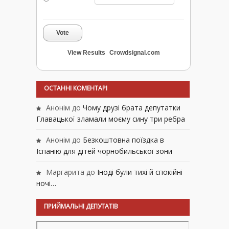
Vote
View Results
Crowdsignal.com
ОСТАННІ КОМЕНТАРІ
Анонім
до
Чому друзі брата депутатки
Главацької зламали моєму сину три ребра
Анонім
до
Безкоштовна поїздка в
Іспанію для дітей чорнобильської зони
Маргарита
до
Іноді були тихі й спокійні
ночі…
ПРИЙМАЛЬНІ ДЕПУТАТІВ