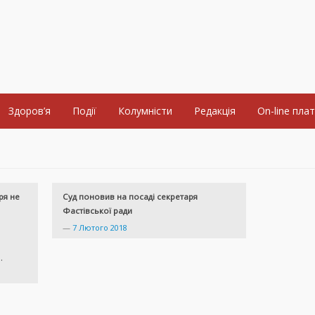
Здоров’я
Події
Колумністи
Редакція
On-line пла
ря не
Суд поновив на посаді секретаря
Фастівської ради
—
7 Лютого 2018
.