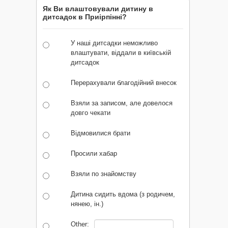
Як Ви влаштовували дитину в
дитсадок в Приірпінні?
У наші дитсадки неможливо
влаштувати, віддали в київській
дитсадок
Перерахували благодійний внесок
Взяли за записом, але довелося
довго чекати
Відмовилися брати
Просили хабар
Взяли по знайомству
Дитина сидить вдома (з родичем,
нянею, ін.)
Other: