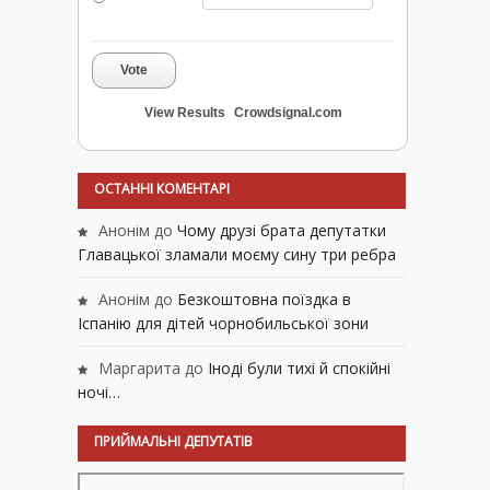
Vote
View Results
Crowdsignal.com
ОСТАННІ КОМЕНТАРІ
Анонім
до
Чому друзі брата депутатки
Главацької зламали моєму сину три ребра
Анонім
до
Безкоштовна поїздка в
Іспанію для дітей чорнобильської зони
Маргарита
до
Іноді були тихі й спокійні
ночі…
ПРИЙМАЛЬНІ ДЕПУТАТІВ