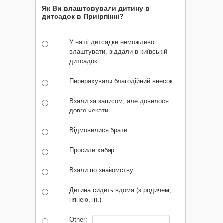
Як Ви влаштовували дитину в
дитсадок в Приірпінні?
У наші дитсадки неможливо
влаштувати, віддали в київській
дитсадок
Перерахували благодійний внесок
Взяли за записом, але довелося
довго чекати
Відмовилися брати
Просили хабар
Взяли по знайомству
Дитина сидить вдома (з родичем,
нянею, ін.)
Other: