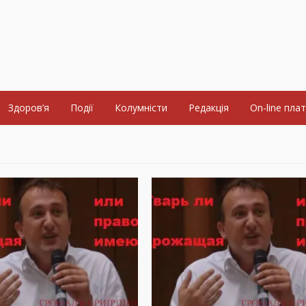
Здоров’я
Події
Колумністи
Редакція
On-line пла