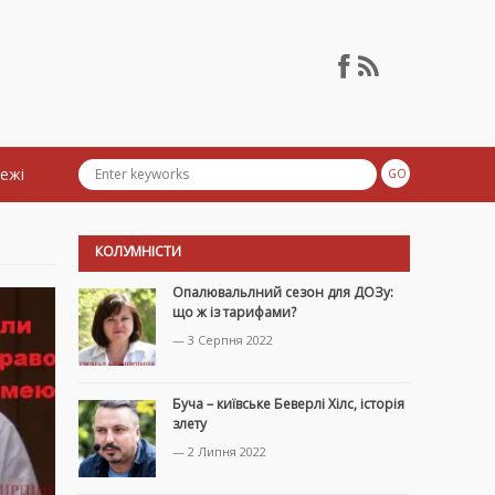
тежі
КОЛУМНІСТИ
Опалювальлний сезон для ДОЗу:
що ж із тарифами?
— 3 Серпня 2022
Буча – київське Беверлі Хілс, історія
злету
— 2 Липня 2022