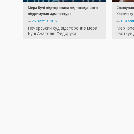
Мера Бучі відсторонили від посади: його
Святкуван
підтримував адмінресурс
Карплюку 
—
25 Жовтня 2016
—
15 Жовт
Печерський суд відсторонив мера
Мер Ірп
Бучі Анатолія Федорука
святкує 