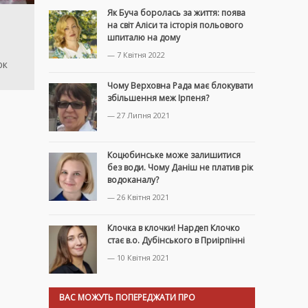
Як Буча боролась за життя: поява
на світ Аліси та історія польового
шпиталю на дому
— 7 Квітня 2022
юк
Чому Верховна Рада має блокувати
збільшення меж Ірпеня?
— 27 Липня 2021
Коцюбинське може залишитися
без води. Чому Даніш не платив рік
водоканалу?
— 26 Квітня 2021
Клочка в клочки! Нардеп Клочко
стає в.о. Дубінського в Приірпінні
— 10 Квітня 2021
ВАС МОЖУТЬ ПОПЕРЕДЖАТИ ПРО