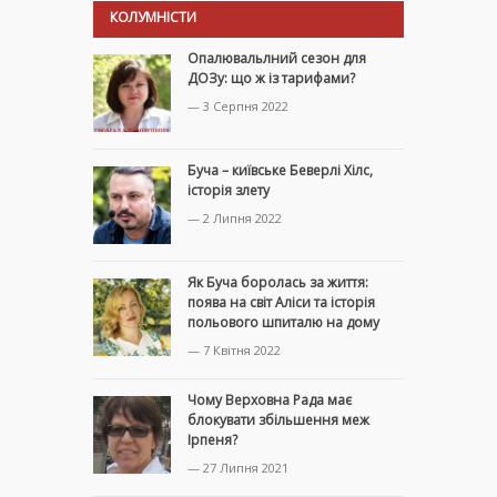
КОЛУМНІСТИ
Опалювальлний сезон для
ДОЗу: що ж із тарифами?
— 3 Серпня 2022
Буча – київське Беверлі Хілс,
історія злету
— 2 Липня 2022
Як Буча боролась за життя:
поява на світ Аліси та історія
польового шпиталю на дому
— 7 Квітня 2022
Чому Верховна Рада має
блокувати збільшення меж
Ірпеня?
— 27 Липня 2021