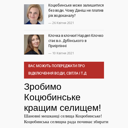
Коцюбинське може залишитися
без води. Чому Даніш не платив
рік водоканалу?
— 26 Квітня 2021
Клочка в клочки! Нардеп Клочко
стає в.о. Дубінського в
Приірпінні
— 10 Квітня 2021
ВАС МОЖУТЬ ПОПЕРЕДЖАТИ ПРО
ВІДКЛЮЧЕННЯ ВОДИ, СВІТЛА І Т.Д