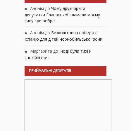
Анонім
до
Чому друзі брата
депутатки Главацької зламали моєму
сину три ребра
Анонім
до
Безкоштовна поїздка в
Іспанію для дітей чорнобильської зони
Маргарита
до
Іноді були тихі й
спокійні ночі…
ПРИЙМАЛЬНІ ДЕПУТАТІВ