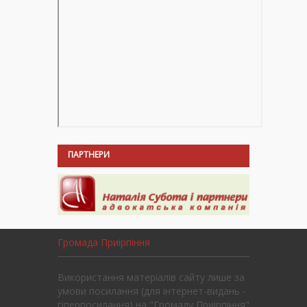
ПАРТНЕРИ
Громада Приірпіння
Використання матеріалів сайту лише за
умови посилання (для інтернет-видань -
гіперпосилання) на "Громаду Приірпіння"