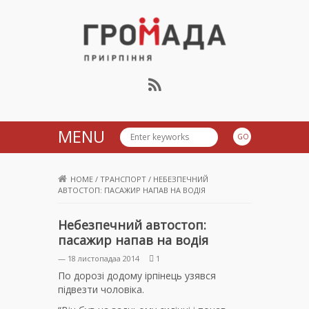
Громада Приірпіння
MENU
HOME
/
ТРАНСПОРТ
/
НЕБЕЗПЕЧНИЙ
АВТОСТОП: ПАСАЖИР НАПАВ НА ВОДІЯ
Небезпечний автостоп:
пасажир напав на водія
— 18 листопадаа 2014
1
По дорозі додому ірпінець узявся
підвезти чоловіка.