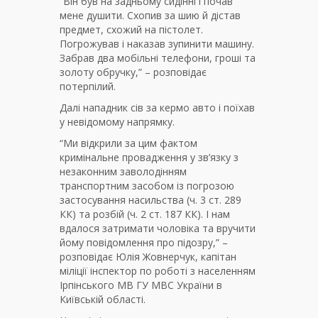
“Він був на задньому сидінні і почав
мене душити. Схопив за шию й дістав
предмет, схожий на пістолет.
Погрожував і наказав зупинити машину.
Забрав два мобільні телефони, гроші та
золоту обручку,” – розповідає
потерпілий.
Далі нападник сів за кермо авто і поїхав
у невідомому напрямку.
“Ми відкрили за цим фактом
кримінальне провадження у зв’язку з
незаконним заволодінням
транспортним засобом із погрозою
застосування насильства (ч. 3 ст. 289
КК) та розбій (ч. 2 ст. 187 КК). І нам
вдалося затримати чоловіка та вручити
йому повідомлення про підозру,” –
розповідає Юлія Жовнерчук, капітан
міліції інспектор по роботі з населенням
Ірпінського МВ ГУ МВС України в
Київській області.