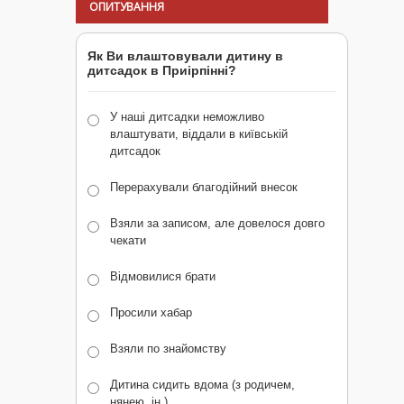
ОПИТУВАННЯ
Як Ви влаштовували дитину в
дитсадок в Приірпінні?
У наші дитсадки неможливо
влаштувати, віддали в київській
дитсадок
Перерахували благодійний внесок
Взяли за записом, але довелося довго
чекати
Відмовилися брати
Просили хабар
Взяли по знайомству
Дитина сидить вдома (з родичем,
нянею, ін.)