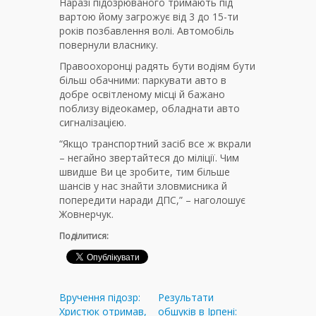
Наразі підозрюваного тримають під
вартою йому загрожує від 3 до 15-ти
років позбавлення волі. Автомобіль
повернули власнику.
Правоохоронці радять бути водіям бути
більш обачними: паркувати авто в
добре освітленому місці й бажано
поблизу відеокамер, обладнати авто
сигналізацією.
“Якщо транспортний засіб все ж вкрали
– негайно звертайтеся до міліції. Чим
швидше Ви це зробите, тим більше
шансів у нас знайти зловмисника й
попередити наради ДПС,” – наголошує
Жовнерчук.
Поділитися:
Вручення підозр:
Результати
Христюк отримав,
обшуків в Ірпені: