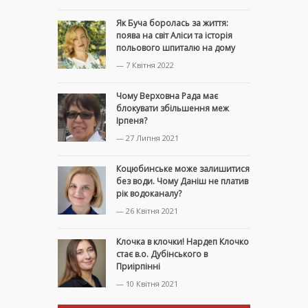
Як Буча боролась за життя:
поява на світ Аліси та історія
польового шпиталю на дому
— 7 Квітня 2022
Чому Верховна Рада має
блокувати збільшення меж
Ірпеня?
— 27 Липня 2021
Коцюбинське може залишитися
без води. Чому Даніш не платив
рік водоканалу?
— 26 Квітня 2021
Клочка в клочки! Нардеп Клочко
стає в.о. Дубінського в
Приірпінні
— 10 Квітня 2021