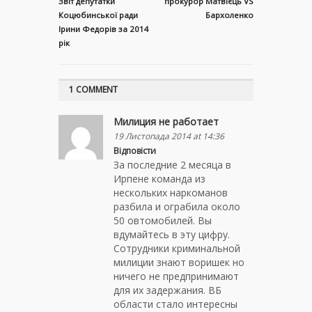
Звіт депутатки
прокурор Матвієць VS
Коцюбинської ради
Бархоленко
Ірини Федорів за 2014
рік
1 COMMENT
Милиция не работает
19 Листопада 2014 at 14:36
Відповісти
За последние 2 месяца в
Ирпене команда из
нескольких наркоманов
разбила и ограбила около
50 овтомобилей. Вы
вдумайтесь в эту цифру.
Сотрудники криминальной
милиции знают воришек но
ничего не предпринимают
для их задержания. ВБ
области стало интересны