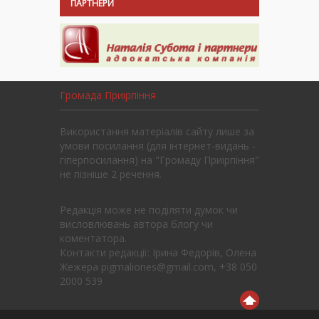
ПАРТНЕРИ
Громада Приірпіння
Використання матеріалів сайту лише за
умови посилання (для інтернет-видань -
гіперпосилання) на "Громаду Приірпіння"
не пізніше 2 речення.
Редакція може не поділяти думок чи
висловлювань автора блогу чи
коментатора.
Контакти редакції: Ірина Федорів, Олена
Жежера pigmaliones@gmail.com, +38 050
2000 539