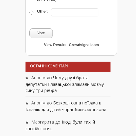
Other:
Vote
View Results
Crowdsignal.com
ОСТАННІ КОМЕНТАРІ
Анонім
до
Чому друзі брата
депутатки Главацької зламали моєму
сину три ребра
Анонім
до
Безкоштовна поїздка в
Іспанію для дітей чорнобильської зони
Маргарита
до
Іноді були тихі й
спокійні ночі…