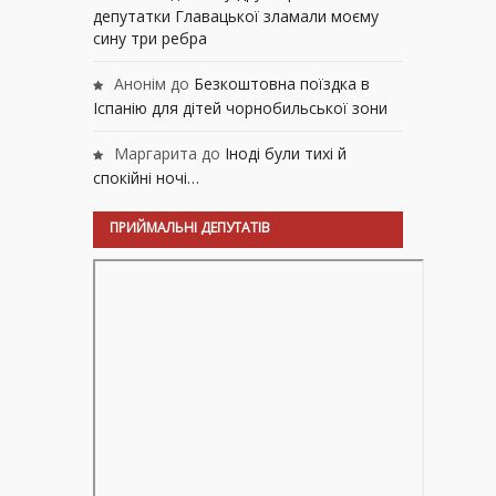
депутатки Главацької зламали моєму
сину три ребра
Анонім
до
Безкоштовна поїздка в
Іспанію для дітей чорнобильської зони
Маргарита
до
Іноді були тихі й
спокійні ночі…
ПРИЙМАЛЬНІ ДЕПУТАТІВ