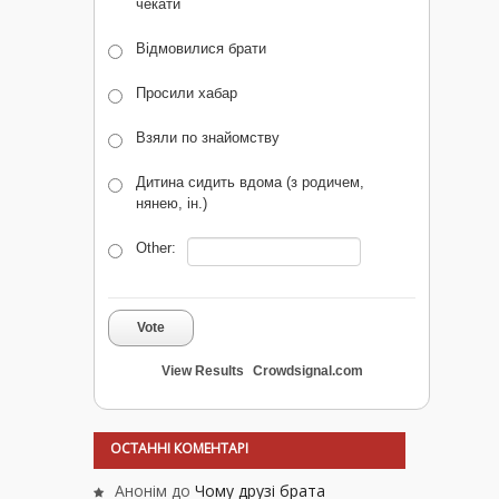
чекати
Відмовилися брати
Просили хабар
Взяли по знайомству
Дитина сидить вдома (з родичем,
нянею, ін.)
Other:
Vote
View Results
Crowdsignal.com
ОСТАННІ КОМЕНТАРІ
Анонім
до
Чому друзі брата