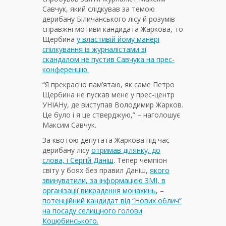
Савчук, який слідкував за темою
дерибану Біличанського лісу й розумів
справжні мотиви кандидата Жаркова, то
Щербина
у властивій йому манері
спілкування із журналістами зі
скандалом не пустив Савчука на прес-
конференцію.
“Я прекрасно пам’ятаю, як саме Петро
Щербина не пускав мене у прес-центр
УНІАНу, де виступав Володимир Жарков.
Це було і я це стверджую,” – наголошує
Максим Савчук.
За квотою депутата Жаркова під час
дерибану лісу
отримав ділянку, до
слова, і Сергій Даніш
. Тепер чемпіон
світу у боях без правил Даніш,
якого
звинуватили, за інформацією ЗМІ, в
організації викрадення монахинь
, –
потенційний кандидат від “Нових облич”
на посаду селищного голови
Коцюбинського.