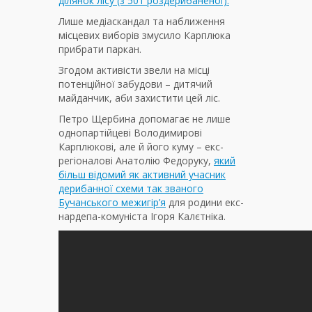
ділянок лісу (з 501 роздерибаненої).
Лише медіаскандал та наближення
місцевих виборів змусило Карплюка
прибрати паркан.
Згодом активісти звели на місці
потенційної забудови – дитячий
майданчик, аби захистити цей ліс.
Петро Щербина допомагає не лише
однопартійцеві Володимирові
Карплюкові, але й його куму – екс-
регіоналові Анатолію Федоруку,
який
більш відомий як активний учасник
дерибанної схеми так званого
Бучанського межигір’я
для родини екс-
нардепа-комуніста Ігоря Калєтніка.