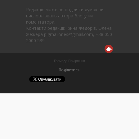
Редакція може не поділяти думок чи
висловлювань автора блогу чи
коментатора.
Контакти редакції: Ірина Федорів, Олена
Жежера pigmaliones@gmail.com, +38 050
2000 539
Громада Приірпіння
Поділитися: