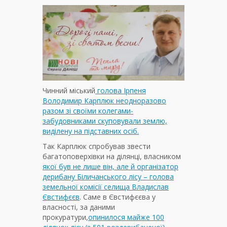
Чинний міський
голова Ірпеня
Володимир Карплюк неодноразово
разом зі своїми колегами-
забудовниками скуповували землю,
виділену на підставних осіб.
Так Карплюк спробував звести
багатоповерхівки на ділянці, власником
якої був не лише він, але й організатор
дерибану Біличанського лісу – голова
земельної комісії селища Владислав
Євстифєєв
. Саме в Євстифєєва у
власності, за даними
прокуратури,
опинилося майже 100