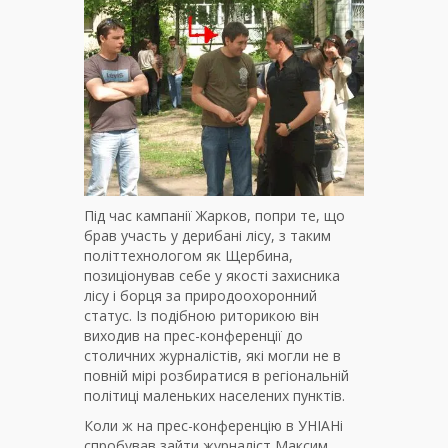
Під час кампанії Жарков, попри те, що
брав участь у дерибані лісу, з таким
політтехнологом як Щербина,
позиціонував себе у якості захисника
лісу і борця за природоохоронний
статус. Із подібною риторикою він
виходив на прес-конференції до
столичних журналістів, які могли не в
повній мірі розбиратися в регіональній
політиці маленьких населених пунктів.
Коли ж на прес-конференцію в УНІАНі
спробував зайти журналіст Максим