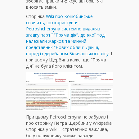
зберігає правки й фіксує авторів, які
вносять зміни.
Сторінка
Wiki про Коцюбинське
свідчить, що користувач
Petroshcherbyna системно видаляв
згадку партії “Пряма дія”, до якої тоді
належали Жарков та чинний
представник “Нових облич” Даніш,
поряд із дерибаном Біличанського лісу.
І
при цьому Щербина каже, що “Пряма
дія” не була його клієнтом.
При цьому Petroscherbyna не забував і
про сторінку Петра Щербини у Wikipedia.
Сторінка у Wiki – стратегічно важлива,
бо у пошуковику майже завжди