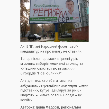
Ані БПП, ані Народний фронт своїх
кандидатур на противагу не ставили.
Тепер після перемоги в Ірпені у рік
місцевих виборів мешканці столиці та
Київщини спостерігають засилля
бігбордів “Нові обличчя”.
Але для тих, хто збагатився на
забудовах рекреаційних зон через схеми
підставних, купує і декларує за рік 67
квартир, – кілька сотень бордів – це
копійки.
Авторка: Ірина Федорів, регіональна