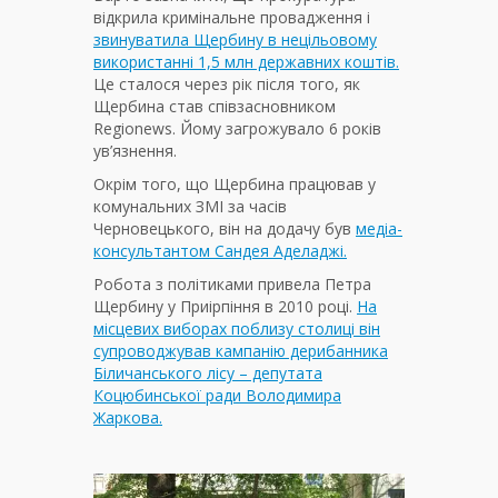
відкрила кримінальне провадження і
звинуватила Щербину в нецільовому
використанні 1,5 млн державних коштів.
Це сталося через рік після того, як
Щербина став співзасновником
Regionews. Йому загрожувало 6 років
ув’язнення.
Окрім того, що Щербина працював у
комунальних ЗМІ за часів
Черновецького, він на додачу був
медіа-
консультантом Сандея Аделаджі.
Робота з політиками привела Петра
Щербину у Приірпіння в 2010 році.
На
місцевих виборах поблизу столиці він
супроводжував кампанію дерибанника
Біличанського лісу – депутата
Коцюбинської ради Володимира
Жаркова.