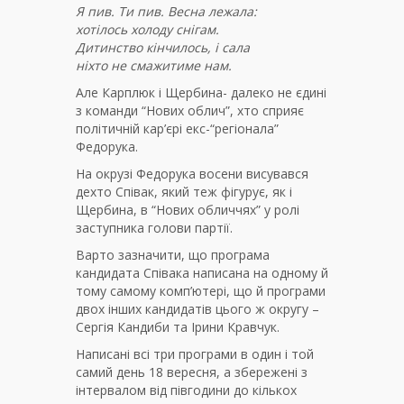
Я пив. Ти пив. Весна лежала:
хотілось холоду снігам.
Дитинство кінчилось, і сала
ніхто не смажитиме нам.
Але Карплюк і Щербина- далеко не єдині
з команди “Нових облич”, хто сприяє
політичній кар’єрі екс-“регіонала”
Федорука.
На окрузі Федорука восени висувався
дехто Співак, який теж фігурує, як і
Щербина, в “Нових обличчях” у ролі
заступника голови партії.
Варто зазначити, що програма
кандидата Співака написана на одному й
тому самому комп’ютері, що й програми
двох інших кандидатів цього ж округу –
Сергія Кандиби та Ірини Кравчук.
Написані всі три програми в один і той
самий день 18 вересня, а збережені з
інтервалом від півгодини до кількох