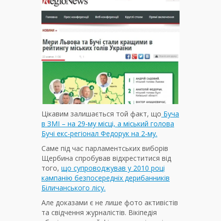
Цікавим залишається той факт, що
Буча
в ЗМІ – на 29-му місці, а міський голова
Бучі екс-регіонал Федорук на 2-му.
Саме під час парламентських виборів
Щербина спробував відхреститися від
того,
що супроводжував у 2010 році
кампанію безпосередніх дерибанників
Біличанського лісу.
Але доказами є не лише фото активістів
та свідчення журналістів. Вікіпедія