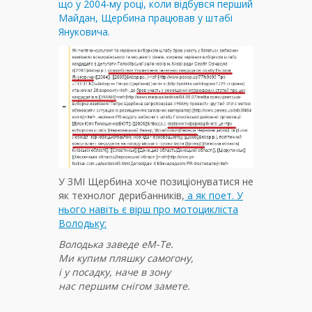
що у 2004-му році, коли відбувся перший
Майдан, Щербина працював у штабі
Януковича.
У ЗМІ Щербина хоче позиціонуватися не
як технолог дерибанників,
а як поет. У
нього навіть є вірш про мотоцикліста
Володьку:
Володька заведе еМ-Те.
Ми купим пляшку самогону,
і у посадку, наче в зону
нас першим снігом замете.