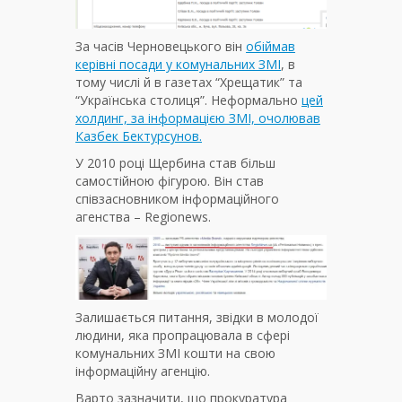
За часів Черновецького він
обіймав
керівні посади у комунальних ЗМІ
, в
тому числі й в газетах “Хрещатик” та
“Українська столиця”. Неформально
цей
холдинг, за інформацією ЗМІ, очолював
Казбек Бектурсунов.
У 2010 році Щербина став більш
самостійною фігурою. Він став
співзасновником інформаційного
агенства – Regionews.
Залишається питання, звідки в молодої
людини, яка пропрацювала в сфері
комунальних ЗМІ кошти на свою
інформаційну агенцію.
Варто зазначити, що прокуратура