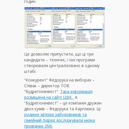
годин.
Це дозволяє припустити, що ці три
кандидати – технічні, і їхні програми
створювали централізовано в одному
штабі.
“Конкурент” Федорука на виборах –
Співак – директор ТОВ
“Будрегіонінвест”.
Така інформація
розміщена на сайті ЦВК.
А
“Будрегіонінвест” – це компанія дружин
двох кумів – Федорука та Карплюка. Ці
родинні зв’язки забудовників та
сімейний підряд досліджувала низка
провідних ЗМІ.