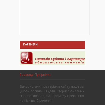
ПАРТНЕРИ
Громада Приірпіння
Використання матеріалів сайту лише за
умови посилання (для інтернет-видань -
гіперпосилання) на "Громаду Приірпіння"
не пізніше 2 речення.