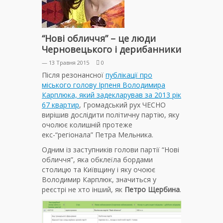
“Нові обличчя” – це люди
Черновецького і дерибанники
— 13 Травня 2015
0
Після резонансної
публікації про
міського голову Ірпеня Володимира
Карплюка, який задекларував за 2013 рік
67 квартир
, Громадський рух ЧЕСНО
вирішив дослідити політичну партію, яку
очолює колишній протеже
екс-“регіонала” Петра Мельника.
Одним із заступників голови партії “Нові
обличчя”, яка обклеїла бордами
столицю та Київщину і яку очоює
Володимир Карплюк, значиться у
реєстрі не хто інший, як
Петро Щербина
.