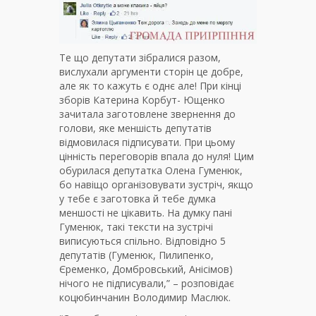
Те що депутати зібралися разом,
вислухали аргументи сторін це добре,
але як то кажуть є однє але! При кінці
зборів Катерина Корбут- Ющенко
зачитала заготовлене звернення до
голови, яке меншість депутатів
відмовилася підписувати. При цьому
цінність переговорів впала до нуля! Цим
обурилася депутатка Олена Гуменюк,
бо навіщо організовувати зустріч, якщо
у тебе є заготовка й тебе думка
меншості не цікавить. На думку пані
Гуменюк, такі тексти на зустрічі
виписуються спільно. Відповідно 5
депутатів (Гуменюк, Пилипенко,
Єременко, Домбровський, Анісімов)
нічого не підписували,” – розповідає
коцюбинчанин Володимир Маслюк.