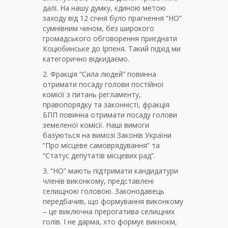
далі. На нашу думку, єдиною метою
заходу від 12 січня було прагнення “НО”
сумнівним чином, без широкого
громадського обговорення приєднати
Коцюбинське до Ірпеня. Такий підхід ми
категорично відкидаємо.
2. Фракція “Сила людей” повинна
отримати посаду голови постійної
комісії з питань регламенту,
правопорядку та законністі, фракція
БПП повинна отримати посаду голови
земеленої комісії. Наші вимоги
базуються на вимозі Законів України
“Про місцеве самоврядування” та
“Статус депутатів місцевих рад”.
3. “НО” мають підтримати кандидатури
членів виконкому, представлені
селищною головою. Законодавець
передбачив, що формування виконкому
– це виключна прерогатива селищних
голів. І не дарма, хто формує викнокм,