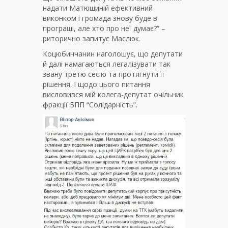
надати Матюшиній ефективний
виконком і громада знову буде в
програші, але хто про неї думає?” –
риторично запитує Маслюк.
Коцюбинчанин наголошує, що депутати
й далі намагаються легалізувати так
звану третю сесію та протягнути її
рішення. І щодо цього питання
висловився мій колега-депутат очільник
фракції БПП “Солідарність”.