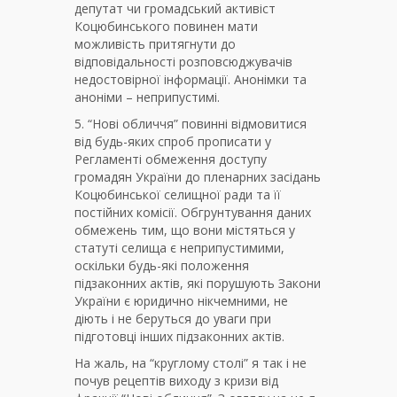
депутат чи громадський активіст
Коцюбинського повинен мати
можливість притягнути до
відповідальності розповсюджувачів
недостовірної інформації. Анонімки та
аноніми – неприпустимі.
5. “Нові обличчя” повинні відмовитися
від будь-яких спроб прописати у
Регламенті обмеження доступу
громадян України до пленарних засідань
Коцюбинської селищної ради та її
постійних комісії. Обгрунтування даних
обмежень тим, що вони містяться у
статуті селища є неприпустимими,
оскільки будь-які положення
підзаконних актів, які порушують Закони
України є юридично нікчемними, не
діють і не беруться до уваги при
підготовці інших підзаконних актів.
На жаль, на “круглому столі” я так і не
почув рецептів виходу з кризи від