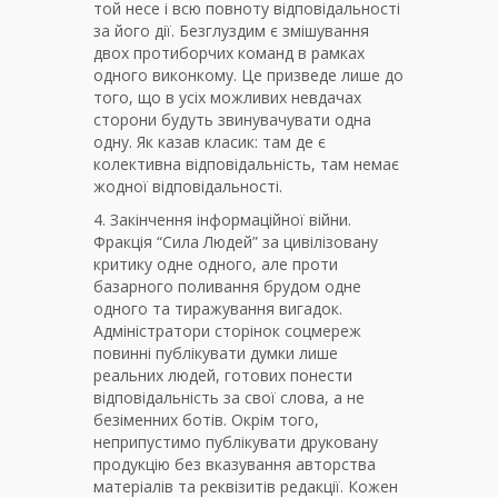
той несе і всю повноту відповідальності
за його дії. Безглуздим є змішування
двох протиборчих команд в рамках
одного виконкому. Це призведе лише до
того, що в усіх можливих невдачах
сторони будуть звинувачувати одна
одну. Як казав класик: там де є
колективна відповідальність, там немає
жодної відповідальності.
4. Закінчення інформаційної війни.
Фракція “Сила Людей” за цивілізовану
критику одне одного, але проти
базарного поливання брудом одне
одного та тиражування вигадок.
Адміністратори сторінок соцмереж
повинні публікувати думки лише
реальних людей, готових понести
відповідальність за свої слова, а не
безіменних ботів. Окрім того,
неприпустимо публікувати друковану
продукцію без вказування авторства
матеріалів та реквізитів редакції. Кожен