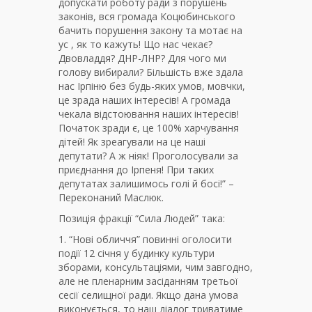
допускати роботу ради з порушень
законів, вся громада Коцюбинського
бачить порушення закону та мотає на
ус , як то кажуть! Що нас чекає?
Двовладдя? ДНР-ЛНР? Для чого ми
голову вибирали? Більшість вже здала
нас Ірпіню без будь-яких умов, мовчки,
це зрада наших інтересів! А громада
чекала відстоювання наших інтересів!
Початок зради є, це 100% харчування
дітей! Як зреагували на це наші
депутати? А ж ніяк! Проголосували за
приєднання до Ірпеня! При таких
депутатах залишимось голі й босі!” –
Переконаний Маслюк.
Позиція фракції “Сила Людей” така:
1. “Нові обличчя” повинні оголосити
події 12 січня у будинку культури
зборами, консультаціями, чим завгодно,
але не пленарним засіданням третьої
сесії селищної ради. Якщо дана умова
виконується, то наш діалог триватиме