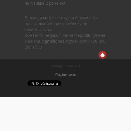
не пізніше 2 речення.
Редакція може не поділяти думок чи
висловлювань автора блогу чи
коментатора.
Контакти редакції: Ірина Федорів, Олена
Жежера pigmaliones@gmail.com, +38 050
2000 539
Громада Приірпіння
Поділитися: