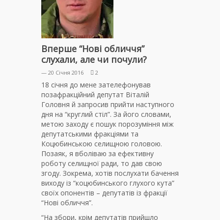
Вперше “Нові обличчя”
слухали, але чи почули?
— 20 Січня 2016
2
18 січня до мене зателефонував
позафракційний депутат Віталій
Головня й запросив прийти наступного
дня на “круглий стіл”. За його словами,
метою заходу є пошук порозуміння між
депутатськими фракціями та
Коцюбинською селищною головою.
Позаяк, я вболіваю за ефективну
роботу селищної ради, то дав свою
згоду. Зокрема, хотів послухати бачення
виходу із “коцюбинського глухого кута”
своїх опонентів – депутатів із фракції
“Нові обличчя”.
“На збори, крім депутатів прийшло