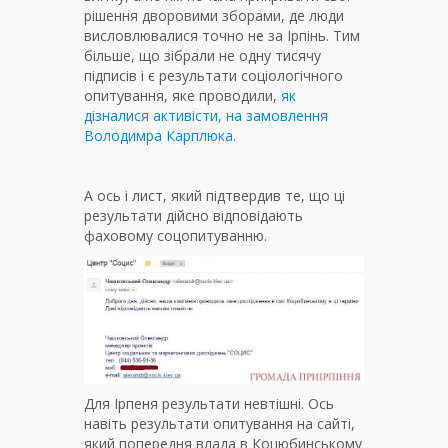
рішення дворовими зборами, де люди
висловлювалися точно не за Ірпінь. Тим
більше, що зібрали не одну тисячу
підписів і є результати соціологічного
опитування, яке проводили,
як
дізналися активісти, на замовлення
Володимра Карплюка.
А ось і лист, який підтвердив те, що ці
результати дійсно відповідають
фаховому соцопитуванню.
Для Ірпеня результати невтішні. Ось
навіть результати опитування на сайті,
який попередня влада в Коцюбинському