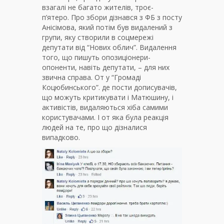
взагалі не багато жителів, троє-
п’ятеро. Про збори дізнався з ФБ з посту
Анісімова, який потім був видалений з
групи, яку створили в соцмережі
депутати від “Нових облич”. Видалення
того, що пишуть опозиціонери-
опоненти, навіть депутати, – для них
звична справа. От у “Громаді
Коцюбинського”. де пости дописувачів,
що можуть критикувати і Матюшину, і
активістів, видаляються хіба самими
користувачами. І от яка була реакція
людей на те, про що дізналися
випадково.