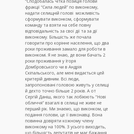
“Сподобалась чітка позиція голови
фракції “Сила людей” по виконкому,
надати селищній голові можливість
сформувати виконком, сформувати
команду та взяти на себе повну
відповідальність за свої дії та за дії
виконкому. Більшість же почала
говорити про корінне населення, що два
роки проживання замало для роботи в
виконкомі. Я не знаю, де вони бачать 2
роки проживання у Ігоря
Домбровського чи в Андрія
Скіпальського, але мені видається цей
критерій дивним. Всі люди,
запропоновані головою живуть у селищі
й дехто точно більше 2 років. А от
Сергій Даніш, якого так лобіюють “Нові
обличчя” взагалі в селищі не живе не
перший рік. Ми знаємо, що виконком, це
подання голови, це її виконавці. Вона
повинна довіряти кожному члену
виконкому на 100%. З усього виходить,
що більшість депутатів не має бажання