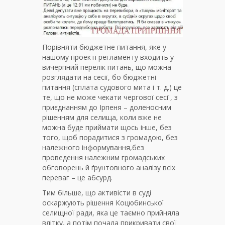
Порівняти бюджетне питання, яке у
нашому проекті регламенту входить у
вичерпний перелік питань, що можна
розглядати на сесії, бо бюджетні
питання (сплата судового мита і т. д.) це
те, що не може чекати чергової сесії, з
приєднанням до Ірпеня – доленосним
рішенням для селища, коли вже не
можна буде приймати щось інше, без
того, щоб порадитися з громадою, без
належного інформування,без
проведення належним громадських
обговорень й ґрунтовного аналізу всіх
переваг – це абсурд.
Тим більше, що активісти в суді
оскаржують рішення Коцюбинської
селищної ради, яка це таємно прийняла
влітку, а потім почала прикривати свої