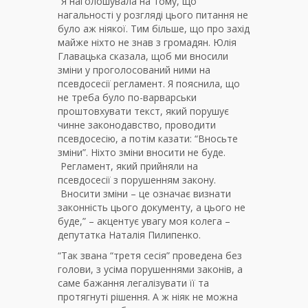
“Я наголошувала на тому, що
нагальності у розгляді цього питання не
було аж ніякої. Тим більше, що про захід
майже ніхто не знав з громадян. Юлія
Главацька сказала, щоб ми вносили
зміни у проголосований ними на
псевдосесії регламент. Я пояснила, що
не треба було по-варварськи
проштовхувати текст, який порушує
чинне законодавство, проводити
псевдосесію, а потім казати: “Вносьте
зміни”. Ніхто зміни вносити не буде.
Регламент, який прийняли на
псевдосесії з порушенням закону.
Вносити зміни – це означає визнати
законність цього документу, а цього не
буде,” – акцентує увагу моя колега –
депутатка Наталія Пилипенко.
“Так звана “третя сесія” проведена без
голови, з усіма порушеннями законів, а
саме бажання легалізувати її та
протягнуті рішення. А ж ніяк не можна