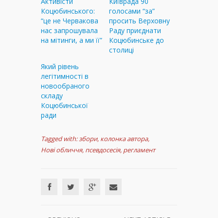
Активісти
Київрада 90
Коцюбинського:
голосами “за”
“це не Червакова
просить Верховну
нас запрошувала
Раду приєднати
на мітинги, а ми її”
Коцюбинське до
столиці
Який рівень
легітимності в
новообраного
складу
Коцюбинської
ради
Tagged with:
збори
,
колонка автора
,
Нові обличчя
,
псевдосесія
,
регламент