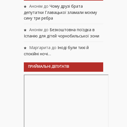
Анонім
до
Чому друзі брата
депутатки Главацької зламали моєму
сину три ребра
Анонім
до
Безкоштовна поїздка в
Іспанію для дітей чорнобильської зони
Маргарита
до
Іноді були тихі й
спокійні ночі…
ПРИЙМАЛЬНІ ДЕПУТАТІВ