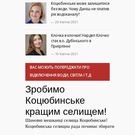
Коцюбинське може залишитися
без води. Чому Даніш не платив
рік водоканалу?
— 26 Квітня 2021
Клочка в клочки! Нардеп Клочко
стає в.о. Дубінського в
Приірпінні
— 10 Квітня 2021
ВАС МОЖУТЬ ПОПЕРЕДЖАТИ ПРО
ВІДКЛЮЧЕННЯ ВОДИ, СВІТЛА І Т.Д