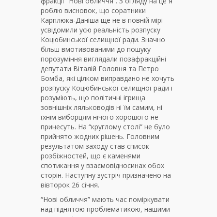
фракції “Нові обличчя”. З огляду на це я
роблю висновок, що соратники
Карплюка-Даніша ще не в повній мірі
усвідомили усю реальність розпуску
Коцюбинської селищної ради. Значно
більш вмотивованими до пошуку
порозуміння виглядали позафракційні
депутати Віталій Головня та Петро
Бомба, які цілком виправдано не хочуть
розпуску Коцюбинської селищної ради і
розуміють, що політичні ігрища
зовнішніх ляльководів ні їм самим, ні
їхнім виборцям нічого хорошого не
принесуть. На “круглому столі” не було
прийнято жодних рішень. Головним
результатом заходу став список
розбіжностей, що є каменями
спотикання у взаємовідносинах обох
сторін. Наступну зустріч призначено на
вівторок 26 січня.
“Нові обличчя” мають час поміркувати
над піднятою проблематикою, нашими