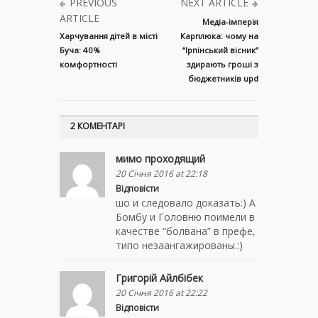
PREVIOUS
NEXT ARTICLE
ARTICLE
Медіа-імперія
Харчування дітей в місті
Карплюка: чому на
Буча: 40%
“Ірпінський вісник”
комфортності
здирають гроші з
бюджетників upd
2 КОМЕНТАРІ
мимо проходящий
20 Січня 2016 at 22:18
Відповісти
шо и следовало доказать:) А
Бомбу и Головню поимели в
качестве “болвана” в префе,
типо незаангажированы.:)
Григорій Айлбібек
20 Січня 2016 at 22:22
Відповісти