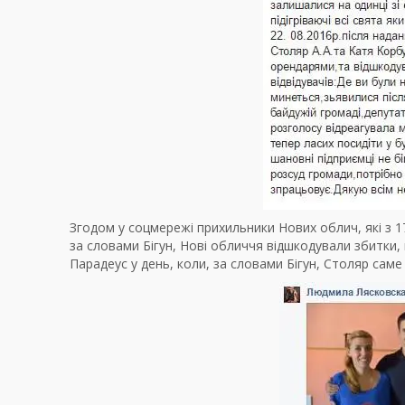
Згодом у соцмережі прихильники Нових облич, які з 1
за словами Бігун, Нові обличчя відшкодували збитки,
Парадеус у день, коли, за словами Бігун, Столяр сам