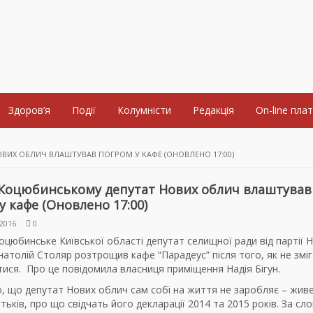
Здоров’я
Події
Колумністи
Редакція
On-line пла
ВИХ ОБЛИЧ ВЛАШТУВАВ ПОГРОМ У КАФЕ (ОНОВЛЕНО 17:00)
У Коцюбинському депутат Нових облич влаштував
у кафе (Оновлено 17:00)
2016
0
оцюбинське Київської області депутат селищної ради від партії Н
атолій Столяр розтрощив кафе “Парадеус” після того, як не зміг
ися. Про це повідомила власниця приміщення Надія Бігун.
, що депутат Нових облич сам собі на життя не заробляє – живе
тьків, про що свідчать його декларації 2014 та 2015 років. За сл