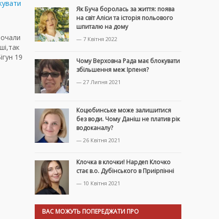
кувати
Як Буча боролась за життя: поява
на світ Аліси та історія польового
шпиталю на дому
почали
— 7 Квітня 2022
ші,так
ігун 19
Чому Верховна Рада має блокувати
збільшення меж Ірпеня?
— 27 Липня 2021
Коцюбинське може залишитися
без води. Чому Даніш не платив рік
водоканалу?
— 26 Квітня 2021
Клочка в клочки! Нардеп Клочко
стає в.о. Дубінського в Приірпінні
— 10 Квітня 2021
ВАС МОЖУТЬ ПОПЕРЕДЖАТИ ПРО