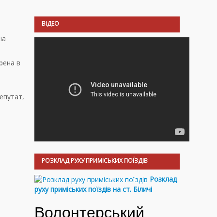
ВІДЕО
на
рена в
епутат,
РОЗКЛАД РУХУ ПРИМІСЬКИХ ПОЇЗДІВ
Розклад
руху приміських поїздів на ст. Біличі