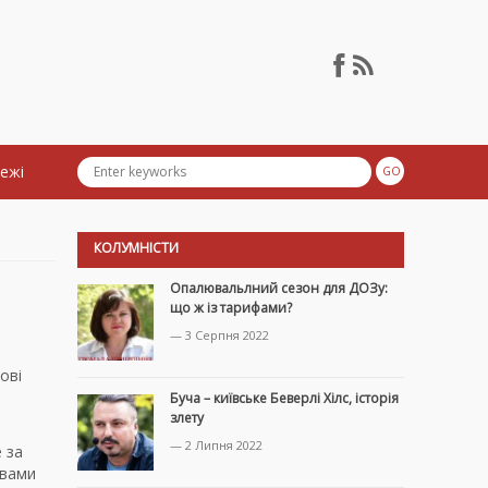
тежі
КОЛУМНІСТИ
Опалювальлний сезон для ДОЗу:
що ж із тарифами?
— 3 Серпня 2022
ові
Буча – київське Беверлі Хілс, історія
злету
— 2 Липня 2022
 за
овами