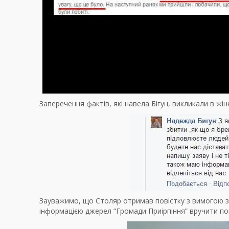
Заперечення фактів, які навела Бігун, викликали в жін
Зауважимо, що Столяр отримав повістку з вимогою з’я
інформацією джерел “Громади Приірпіння” вручити пов