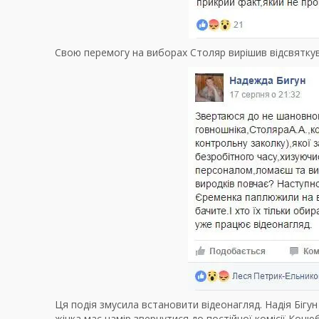
Свою перемогу на виборах Столяр вирішив відсвятку
Ця подія змусила встановити відеонагляд. Надія Бігун
жінка має намір звернутися до постійної комісії Коцю