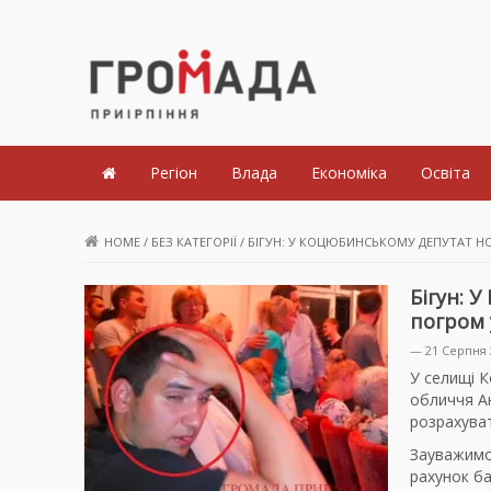
Громада Приірпіння
Регіон
Влада
Економіка
Освіта
HOME
/
БЕЗ КАТЕГОРІЇ
/
БІГУН: У КОЦЮБИНСЬКОМУ ДЕПУТАТ НО
Бігун: 
погром 
— 21 Серпня 
У селищі К
обличчя Ан
розрахуват
Зауважимо
рахунок ба