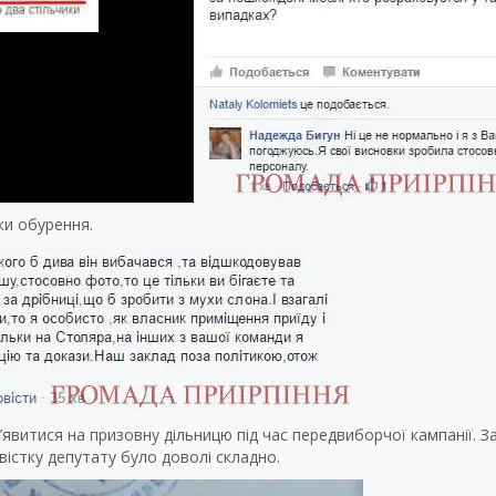
ки обурення.
витися на призовну дільницю під час передвиборчої кампанії. З
істку депутату було доволі складно.