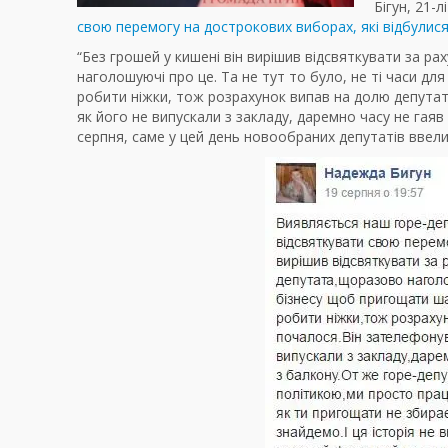
Бігун, 21-
свою перемогу на дострокових виборах, які відбулися
“Без грошей у кишені він вирішив відсвяткувати за р
наголошуючі про це. Та не тут то було, не ті часи дл
робити ніжки, тож розрахунок випав на долю депутата
як його не випускали з закладу, даремно часу не гаяв
серпня, саме у цей день новообраних депутатів ввел