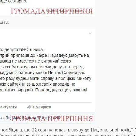
вати.
 пообіцяла, що 22 серпня подасть заяву до Національної поліції.
бинської селищної ради з питань регламенту, депутатської етики