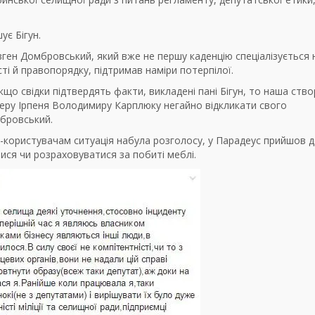
ує Бігун.
ген Домбровський, який вже не першу каденцію спеціалізується 
і й правопорядку, підтримав наміри потерпілої.
кщо свідки підтвердять факти, викладені пані Бігун, то наша ство
ру Ірпеня Володимиру Карплюку негайно відкликати свого
мбровський.
ет-користувачам ситуація набула розголосу, у Парадеус прийшов д
тися чи розраховуватися за побиті меблі.