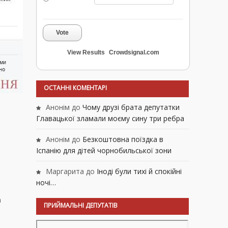
Vote
View Results
Crowdsignal.com
ОСТАННІ КОМЕНТАРІ
Анонім
до
Чому друзі брата депутатки
Главацької зламали моєму сину три ребра
Анонім
до
Безкоштовна поїздка в
Іспанію для дітей чорнобильської зони
Маргарита
до
Іноді були тихі й спокійні
ночі…
а
ПРИЙМАЛЬНІ ДЕПУТАТІВ