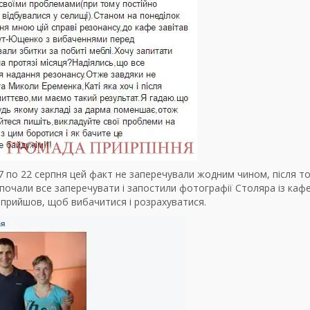
7 по 22 серпня цей факт не заперечували жодним чином, після то
 почали все заперечувати і запостили фотографії Столяра із каф
е прийшов, щоб вибачитися і розрахуватися.