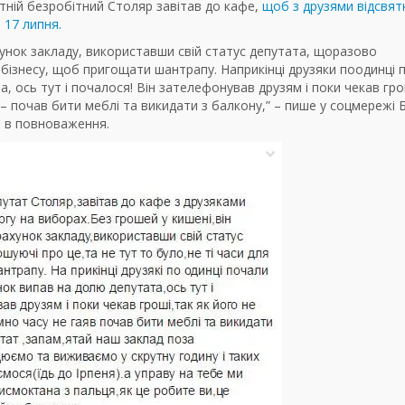
літній безробітний Столяр завітав до кафе,
щоб з друзями відсвят
 17 липня.
ахунок закладу, використавши свій статус депутата, щоразово
я бізнесу, щоб пригощати шантрапу. Наприкінці друзяки поодинці 
, ось тут і почалося! Він зателефонував друзям і поки чекав гро
 – почав бити меблі та викидати з балкону,” – пише у соцмережі Б
и в повноваження.