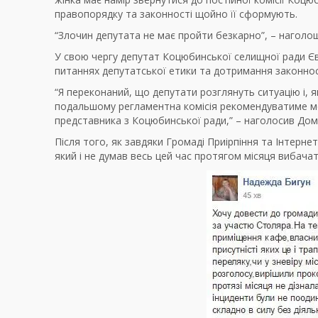
правопорядку та законності щойно її сформують.
“Злочин депутата не має пройти безкарно”, – наголош
У свою чергу депутат Коцюбинської селищної ради Єв
питаннях депутатської етики та дотримання законност
“Я переконаний, що депутати розглянуть ситуацію і, я
подальшому регламентна комісія рекомендуватиме ме
представника з Коцюбинської ради,” – наголосив До
Після того, як завдяки Громаді Приірпіння та Інтерн
який і не думав весь цей час протягом місяця вибача