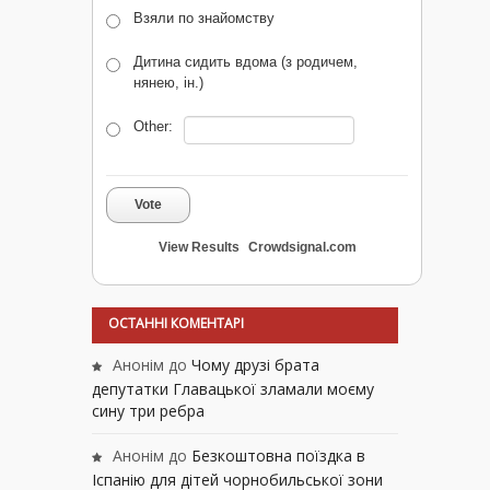
Взяли по знайомству
Дитина сидить вдома (з родичем,
нянею, ін.)
Other:
Vote
View Results
Crowdsignal.com
ОСТАННІ КОМЕНТАРІ
Анонім
до
Чому друзі брата
депутатки Главацької зламали моєму
сину три ребра
Анонім
до
Безкоштовна поїздка в
Іспанію для дітей чорнобильської зони