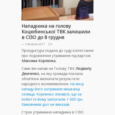
Нападника на голову
Коцюбинської ТВК залишили
в СІЗО до 8 грудня
— 5 Жовтня 2017
0
Прокуратура подала до суду клопотання
про подовження утримання під вартою
Максима Корнієнка
.
Саме він напав на Голову ТВК
Людмилу
Демченко
, на яку громада поклала
обов’язок визначати результати
народного волевиявлення.
На місці
нападу його затримали мешканці
селища. Корнієнко зізнався, що за
побиття йому заплатили 1 000 грн.
Замовників досі не виказав.
Строк утримання нападника в СІЗО