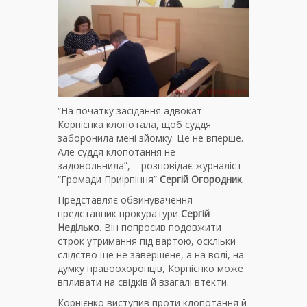
“На початку засідання адвокат
Корнієнка клопотала, щоб суддя
заборонила мені зйомку. Це не вперше.
Але суддя клопотання не
задовольнила”, – розповідає журналіст
“Громади Приірпіння”
Сергій Огородник
.
Представляє обвинувачення –
представник прокуратури
Сергій
Неділько
. Він попросив подовжити
строк утримання під вартою, оскліьки
слідство ще не завершене, а на волі, на
думку правоохоронців, Корнієнко може
впливати на свідків й взагалі втекти.
Корнієнко виступив проти клопотання й