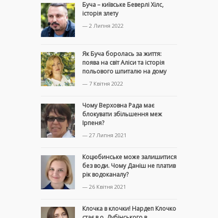
Буча – київське Беверлі Хілс,
історія злету
— 2 Липня 2022
Як Буча боролась за життя:
поява на світ Аліси та історія
польового шпиталю на дому
— 7 Квітня 2022
Чому Верховна Рада має
блокувати збільшення меж
Ірпеня?
— 27 Липня 2021
Коцюбинське може залишитися
без води. Чому Даніш не платив
рік водоканалу?
— 26 Квітня 2021
Клочка в клочки! Нардеп Клочко
стає в.о. Дубінського в