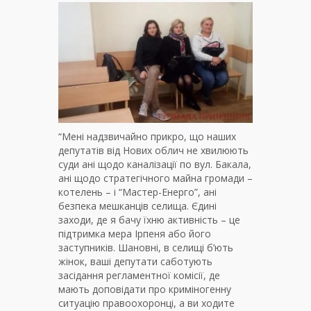
“Мені надзвичайно прикро, що наших
депутатів від Нових облич не хвилюють
суди ані щодо каналізації по вул. Бакала,
ані щодо стратегічного майна громади –
котелень – і “Мастер-Енерго”, ані
безпека мешканців селища. Єдині
заходи, де я бачу їхню активність – це
підтримка мера Ірпеня або його
заступників. Шановні, в селищі б’ють
жінок, ваші депутати саботують
засідання регламентної комісії, де
мають доповідати про криміногенну
ситуацію правоохоронці, а ви ходите