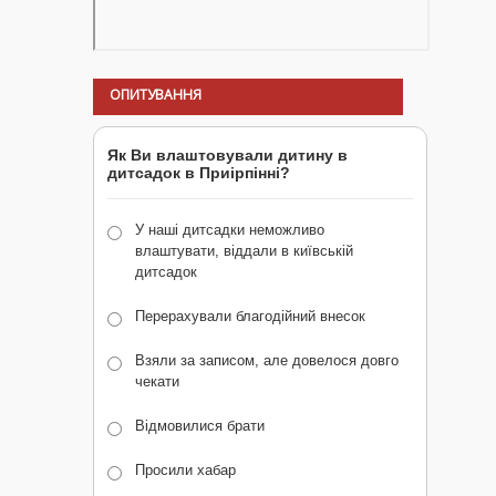
ОПИТУВАННЯ
Як Ви влаштовували дитину в
дитсадок в Приірпінні?
У наші дитсадки неможливо
влаштувати, віддали в київській
дитсадок
Перерахували благодійний внесок
Взяли за записом, але довелося довго
чекати
Відмовилися брати
Просили хабар