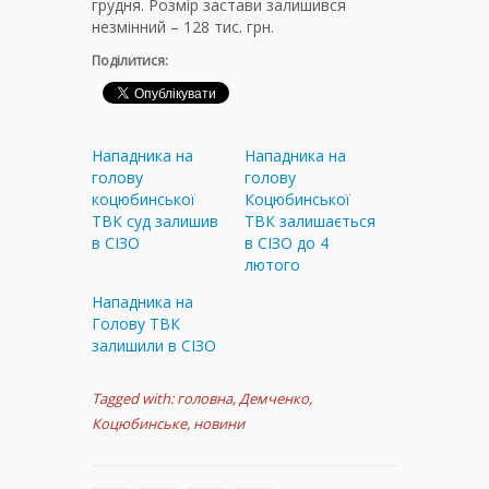
грудня. Розмір застави залишився
незмінний – 128 тис. грн.
Поділитися:
Нападника на
Нападника на
голову
голову
коцюбинської
Коцюбинської
ТВК суд залишив
ТВК залишається
в СІЗО
в СІЗО до 4
лютого
Нападника на
Голову ТВК
залишили в СІЗО
Tagged with:
головна
,
Демченко
,
Коцюбинське
,
новини