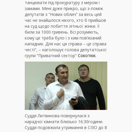
танцювати під прокуратуру з мером і
замами. Мені дуже прикро, що з-поміж
депутатів з “Нових облич” за весь цей
час не знайшлося нікого, хто б прийшов
на суд щодо побиття літньої жінки. Її
били за 1000 гривень. Всі розуміють,
кому це треба було і з ким пов’язаний
нападник. Для нас ця справа – це справа
честі”, – наголошує голова депутатської
групи “Приватний сектор”
Сокотюк
.
Суддя Литвинова повернулася з
нарадчої кімнати близько 16:30години.
Суддя подовжила утримання в СІЗО до 8