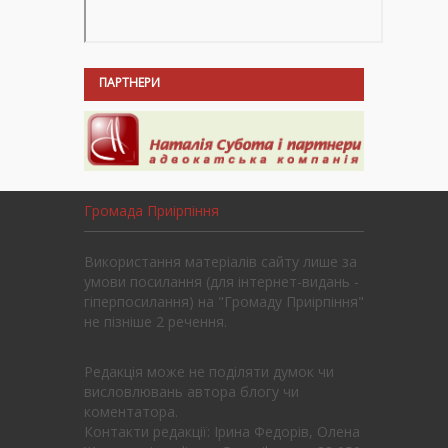
ПАРТНЕРИ
Громада Приірпіння
Використання матеріалів сайту лише за
умови посилання (для інтернет-видань -
гіперпосилання) на "Громаду Приірпіння"
не пізніше 2 речення.
Редакція може не поділяти думок чи
висловлювань автора блогу чи
коментатора.
Контакти редакції: Ірина Федорів, Олена