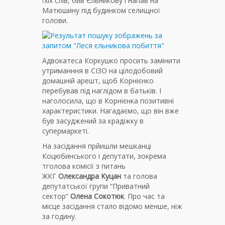
їхіх слів, бив Єльникову і напав на
Матюшину під будинком селищної
голови.
Адвокатеса Коркушко просить замінити
утриманння в СІЗО на цілодобовий
домашній арешт, щоб Корнієнко
перебував під наглідом в батьків. І
наголосила, що в Корнієнка позитивні
характеристики. Нагадаємо, що він вже
був засуджений за крадіжку в
супермаркеті.
На засідання прйишли мешканці
Коцюбинського і депутати, зокрема
тголова комісії з питань
ЖКГ
Олександра Куцан
та голова
депутатської групи “Приватний
сектор”
Олена Сокотюк
. Про час та
місце засідання стало відомо менше, ніж
за годину.