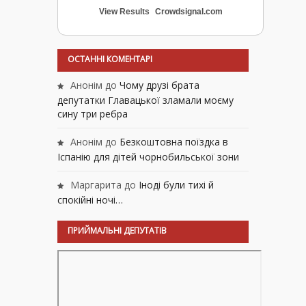
View Results
Crowdsignal.com
ОСТАННІ КОМЕНТАРІ
Анонім
до
Чому друзі брата
депутатки Главацької зламали моєму
сину три ребра
Анонім
до
Безкоштовна поїздка в
Іспанію для дітей чорнобильської зони
Маргарита
до
Іноді були тихі й
спокійні ночі…
ПРИЙМАЛЬНІ ДЕПУТАТІВ