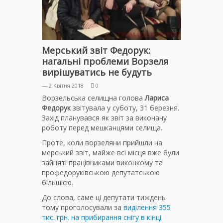
Мерський звіт Федорук:
нагальні проблеми Ворзеля
вирішуватись не будуть
— 2 Квітня 2018
0
Ворзельська селищна голова
Лариса
Федорук
звітувала у суботу, 31 березня.
Захід планувався як звіт за виконану
роботу перед мешканцями селища.
Проте, коли ворзеляни прийшли на
мерський звіт, майже всі місця вже були
зайняті працівниками виконкому та
профедоруківською депутатською
більшісю.
До слова, саме ці депутати тиждень
тому проголосували за
виділення 355
тис. грн. на прибирання снігу в кінці