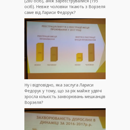
(280 осіб), аніж зареєструвалися (195
осіб). Невже чоловіки тікають з Ворзеля
саме від Лариси Федорук?
Ну і відповідно, яка заслуга Лариси
Федорук у тому, що за рік майже удвічі
зросла кількість захворювань мешканців
Ворзеля?