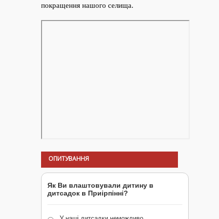
ОПИТУВАННЯ
Як Ви влаштовували дитину в
дитсадок в Приірпінні?
У наші дитсадки неможливо