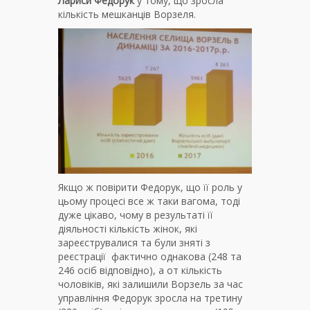
Лариси Федорук
у тому, що зросла
кількість мешканців Ворзеля.
Якщо ж повірити Федорук, що її роль у
цьому процесі все ж таки вагома, тоді
дуже цікаво, чому в результаті її
діяльності кількість жінок, які
зареєструвалися та були зняті з
реєстрації фактично однакова (248 та
246 осіб відповідно), а от кількість
чоловіків, які залишили Ворзель за час
управління Федорук зросла на третину