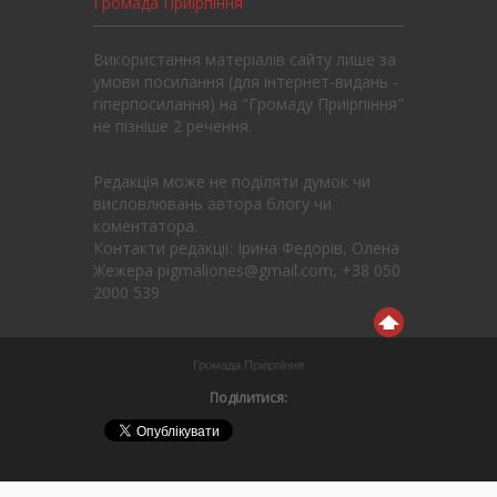
Громада Приірпіння
Використання матеріалів сайту лише за
умови посилання (для інтернет-видань -
гіперпосилання) на "Громаду Приірпіння"
не пізніше 2 речення.
Редакція може не поділяти думок чи
висловлювань автора блогу чи
коментатора.
Контакти редакції: Ірина Федорів, Олена
Жежера pigmaliones@gmail.com, +38 050
2000 539
Громада Приірпіння
Поділитися: