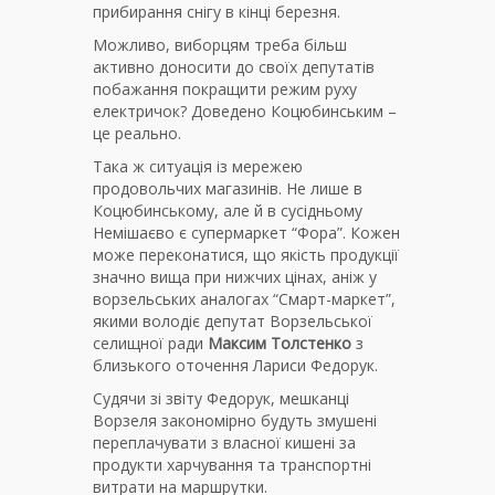
прибирання снігу в кінці березня.
Можливо, виборцям треба більш
активно доносити до своїх депутатів
побажання покращити режим руху
електричок? Доведено Коцюбинським –
це реально.
Така ж ситуація із мережею
продовольчих магазинів. Не лише в
Коцюбинському, але й в сусідньому
Немішаєво є супермаркет “Фора”. Кожен
може переконатися, що якість продукції
значно вища при нижчих цінах, аніж у
ворзельських аналогах “Смарт-маркет”,
якими володіє депутат Ворзельської
селищної ради
Максим Толстенко
з
близького оточення Лариси Федорук.
Судячи зі звіту Федорук, мешканці
Ворзеля закономірно будуть змушені
переплачувати з власної кишені за
продукти харчування та транспортні
витрати на маршрутки.