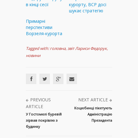
в кінці сесії
курорту, ВСР досі
шукає стратегію
Примарні
перспективи
Ворзеля-курорта
Tagged with:
головна
,
звіт Лариси Федорук
,
новини
PREVIOUS
NEXT ARTICLE
ARTICLE
Коцюбинці пікетують
У Гостомелі буревій
Адміністрацію
зірвав покрівлю з
Президента
будинку