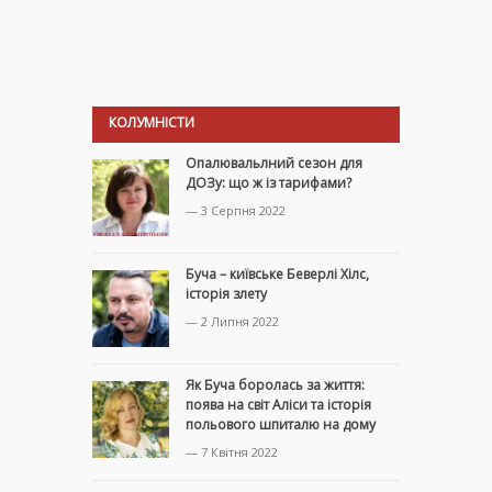
КОЛУМНІСТИ
Опалювальлний сезон для
ДОЗу: що ж із тарифами?
— 3 Серпня 2022
Буча – київське Беверлі Хілс,
історія злету
— 2 Липня 2022
Як Буча боролась за життя:
поява на світ Аліси та історія
польового шпиталю на дому
— 7 Квітня 2022