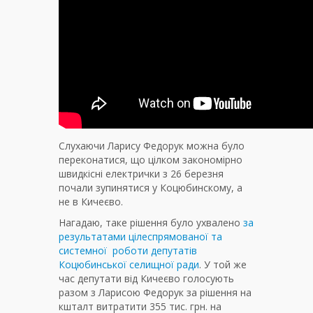
Слухаючи Ларису Федорук можна було
переконатися, що цілком закономірно
швидкісні електрички з 26 березня
почали зупинятися у Коцюбинскому, а
не в Кичеєво.
Нагадаю, таке рішення було ухвалено
за
результатами цілеспрямованої та
системної роботи депутатів
Коцюбинської селищної ради
. У той же
час депутати від Кичеєво голосують
разом з Ларисою Федорук за рішення на
кшталт витратити 355 тис. грн. на