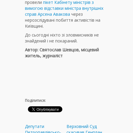
провели
пікет Кабінету міністрів з
вимогою відставки міністра внутрішніх
справ Арсена Авакова
через
нерозслідувані побиття активістів на
Київщині.
До сьогодні ніхто зі зловмисників не
знайдений і не покараний.
Автор: Святослав Шевцов, місцевий
житель, журналіст
Поділитися:
Депутати
Верховний Суд
Петропавлівсько-
скасував Генплан