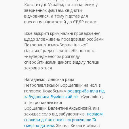
Конституції України, по зазначеним у
зверненнях фактам, свідчити
відмовилися, а тому підстав для
внесення відомостей до ЄРДР немає.
Вже відкриті кримінальні провадження
щодо зловживань посадовими особами
Петропавлівсько-Борщагівської
сільської ради після «всебічного» та
«неупередженого» розгляду
співробітниками даного відділу поліції
закриваються.
Нагадаємо, сільська рада
Петропавлівської Борщагівки на чолі з
головою Кодебським
роздерибанила під
забудовника Вумівський ліс
. Журналістці
з Петропавлівської
Борщагівки
Валентині Аксьоновій
, яка
захищає село від забудовників,
невідомі
спалили дві автівки і погрожували їй
смертю дитини
. Жителі Києва й області