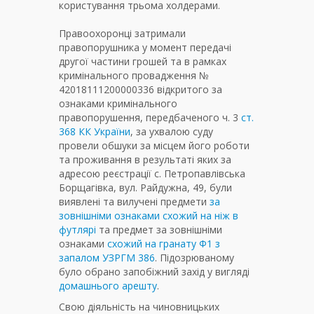
користування трьома холдерами.
Правоохоронці затримали
правопорушника у момент передачі
другої частини грошей та в рамках
кримінального провадження №
42018111200000336 відкритого за
ознаками кримінального
правопорушення, передбаченого ч. 3
ст.
368 КК України
, за ухвалою суду
провели обшуки за місцем його роботи
та проживання в результаті яких за
адресою реєстрації с. Петропавлівська
Борщагівка, вул. Райдужна, 49, були
виявлені та вилучені предмети
за
зовнішніми ознаками схожий на ніж в
футлярі
та предмет за зовнішніми
ознаками
схожий на гранату Ф1 з
запалом УЗРГМ 386
. Підозрюваному
було обрано запобіжний захід у вигляді
домашнього арешту
.
Свою діяльність на чиновницьких