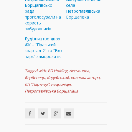
Борщагівської
села
ради
Петропавлівська
проголосували на
Борщагівка
користь
забудовників
Будівництво двох
ЖК – “Празький
квартал-2” та “Ехо
парк” заморозять
Tagged with:
BD Holding
,
Аксьонова
,
Бербенець
,
Кодебський
,
колонка автора
,
КП "Партнер"
,
нацполіція
,
Петропавлівська Борщагівка