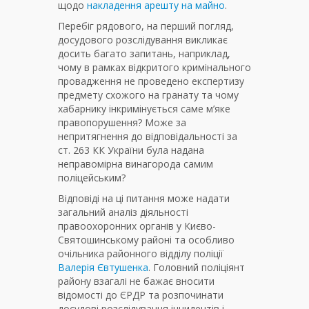
щодо
накладення арешту на майно
.
Перебіг рядового, на перший погляд,
досудового розслідування викликає
досить багато запитань, наприклад,
чому в рамках відкритого кримінального
провадження не проведено експертизу
предмету схожого на гранату та чому
хабарнику інкримінується саме м’яке
правопорушення? Може за
непритягнення до відповідальності за
ст. 263 КК України була надана
неправомірна винагорода самим
поліцейським?
Відповіді на ці питання може надати
загальний аналіз діяльності
правоохоронних органів у Києво-
Святошинському районі та особливо
очільника районного відділу поліції
Валерія Євтушенка
. Головний поліціянт
району взагалі не бажає вносити
відомості до ЄРДР та розпочинати
досудові розслідування інцидентів і