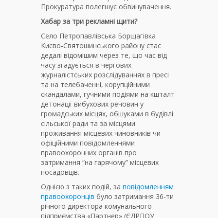
Прокуратура полегшує обвинувачення.
Хабар за три рекламні щити?
Село Петропавлівська Борщагівка
Києво-Святошинського району стає
дедалі відомішим через те, що час від
часу згадується в чергових
журналістських розслідуваннях в пресі
та на телебаченні, корупційними
скандалами, гучними подіями на кшталт
детонації вибухових речовин у
громадських місцях, обшуками в будівлі
сільської ради та за місцями
проживання місцевих чиновників чи
офіційними повідомленнями
правоохоронних органів про
затримання “на гарячому” місцевих
посадовців.
Однією з таких подій, за
повідомленням
правоохоронців
було затримання 36-ти
річного директора комунального
підприємства «Партнер» (ЄДРПОУ