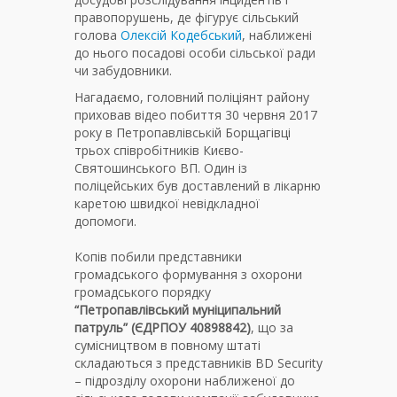
правопорушень, де фігурує сільський
голова
Олексій Кодебський
, наближені
до нього посадові особи сільської ради
чи забудовники.
Нагадаємо, головний поліціянт району
приховав відео побиття 30 червня 2017
року в Петропавлівській Борщагівці
трьох співробітників Києво-
Святошинського ВП. Один із
поліцейських був доставлений в лікарню
каретою швидкої невідкладної
допомоги.
Копів побили представники
громадського формування з охорони
громадського порядку
“Петропавлівський муніципальний
патруль” (ЄДРПОУ 40898842)
, що за
сумісництвом в повному штаті
складаються з представників BD Security
– підрозділу охорони наближеної до