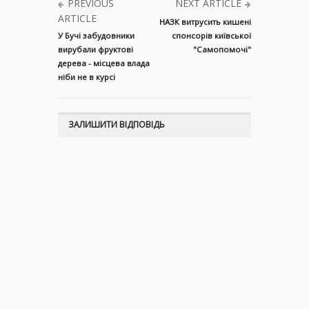
PREVIOUS
NEXT ARTICLE
ARTICLE
НАЗК витрусить кишені
У Бучі забудовники
спонсорів київської
вирубали фруктові
"Самопомочі"
дерева - місцева влада
ніби не в курсі
ЗАЛИШИТИ ВІДПОВІДЬ