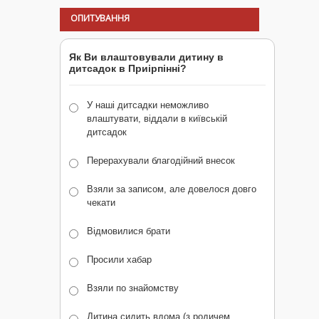
ОПИТУВАННЯ
Як Ви влаштовували дитину в
дитсадок в Приірпінні?
У наші дитсадки неможливо
влаштувати, віддали в київській
дитсадок
Перерахували благодійний внесок
Взяли за записом, але довелося довго
чекати
Відмовилися брати
Просили хабар
Взяли по знайомству
Дитина сидить вдома (з родичем,