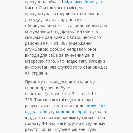
прокурора області
Максима Киричука
Києво-Святошинська місцева
прокуратура затвердила та скерувала
до суду для розгляду по суті
обвинувальний акт стосовно директора
комунального підприємства однієї з
сільських рад Києво-Святошинського
району за ч. 1 ст. 368 (одержання
службовою особою неправомірної
вигоди для себе за вчинення дій в
інтересах того, хто надає таку вигоду з
використанням службового становища)
КК України.
Причому не повідомляється, чому
правопорушення було
перекваліфіковане з ч. 3 ст. на ч.1 ст.
368. Також відсутні відомості про
результати експертизи щодо
вилученої
під час обшуку холодної зброї
, а ухвала
щодо експертизи предмету схожого на
гранату Ф1 взагалі відсутня в судовому
реєстрі, хоча фігурує в рішенні суду