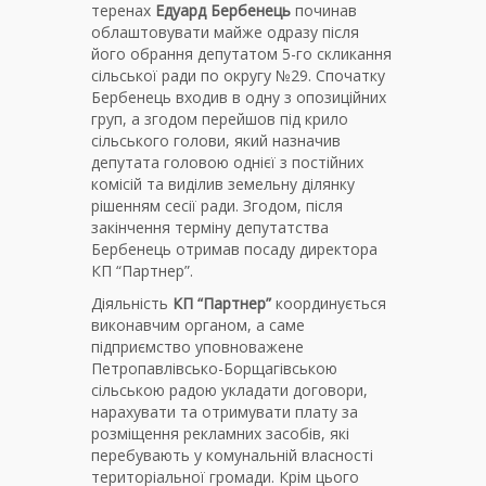
теренах
Едуард Бербенець
починав
облаштовувати майже одразу після
його обрання депутатом 5-го скликання
сільської ради по округу №29. Спочатку
Бербенець входив в одну з опозиційних
груп, а згодом перейшов під крило
сільського голови, який назначив
депутата головою однієї з постійних
комісій та виділив земельну ділянку
рішенням сесії ради. Згодом, після
закінчення терміну депутатства
Бербенець отримав посаду директора
КП “Партнер”.
Діяльність
КП “Партнер”
координується
виконавчим органом, а саме
підприємство уповноважене
Петропавлівсько-Борщагівською
сільською радою укладати договори,
нарахувати та отримувати плату за
розміщення рекламних засобів, які
перебувають у комунальній власності
територіальної громади. Крім цього