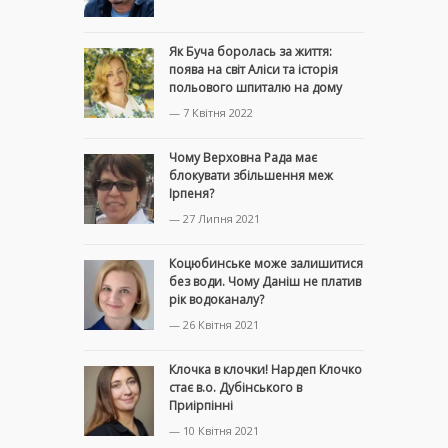
Як Буча боролась за життя:
поява на світ Аліси та історія
польового шпиталю на дому
— 7 Квітня 2022
Чому Верховна Рада має
блокувати збільшення меж
Ірпеня?
— 27 Липня 2021
Коцюбинське може залишитися
без води. Чому Даніш не платив
рік водоканалу?
— 26 Квітня 2021
Клочка в клочки! Нардеп Клочко
стає в.о. Дубінського в
Приірпінні
— 10 Квітня 2021