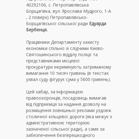
40292106, с. Петропавлівська
Борщагівка, вул. Ярослава Мудрого, 1-А
, 2 поверх) Петропавлівсько-
Борщагівської сільської ради
Едуарда
Бербенця.
Працівники Департаменту захисту
економіки спільно зі слідчими Києво-
Святошинського відділу поліції та
представниками місцевої
прокуратури інкримінують затриманому
вимагання 10 тисяч гривень (в текстах
ухвал суду фігурує сума у 5600 гривень).
Цей хабар, за інформацією
правоохоронців, посадовець вимагав
від підприємця за надання дозволу на
розміщення зовнішньої реклами уздовж
столичної кільцевої дороги (яка межує з
адміністративною територією
зазначеної сільської ради), а саме за
забезпечення безперешкодного