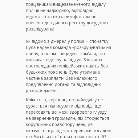
працівникам вищезазначеного відділу
поліції не надходило, відповідно
відомості за вказаним фактом не
внесено до єдиного реєстру досудових
розслідувань!
Як відомо з джерел у поліції – спочатку
була надана команда «розкручувати» на
повну, а потім – інцидент зам’яли, що
викликає підозру на відкуп. З кількох
постраждалих поліцейських навіть без
будь-яких пояснень була утримана
частина зарплатні без належного
пред’явлення догани та відповідних
розпоряджень.
Крім того, керівництво райвідділу не
цурається підписувати відповіді, що
переходять всі межі здорового глузду,
на звернення громадян, які стосуються
корупційних правопорушень, де
вказують, що під час перевірки посадові
особи сільської ради на підставі ст. 63