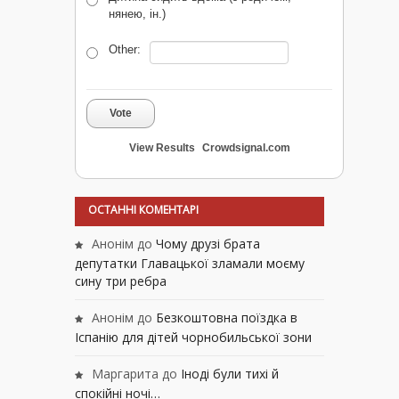
нянею, ін.)
Other:
Vote
View Results
Crowdsignal.com
ОСТАННІ КОМЕНТАРІ
Анонім
до
Чому друзі брата
депутатки Главацької зламали моєму
сину три ребра
Анонім
до
Безкоштовна поїздка в
Іспанію для дітей чорнобильської зони
Маргарита
до
Іноді були тихі й
спокійні ночі…