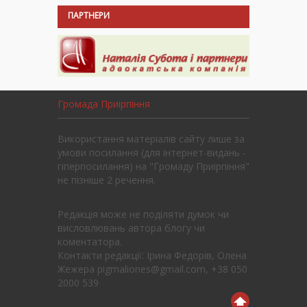
ПАРТНЕРИ
Громада Приірпіння
Використання матеріалів сайту лише за
умови посилання (для інтернет-видань -
гіперпосилання) на "Громаду Приірпіння"
не пізніше 2 речення.
Редакція може не поділяти думок чи
висловлювань автора блогу чи
коментатора.
Контакти редакції: Ірина Федорів, Олена
Жежера pigmaliones@gmail.com, +38 050
2000 539