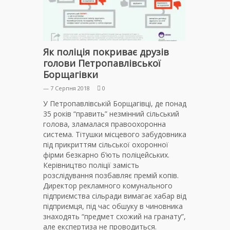
Як поліція покриває друзів
голови Петропавлівської
Борщагівки
— 7 Серпня 2018
0
У Петропавлівській Борщагівці, де понад
35 років “править” незмінний сільський
голова, зламалася правоохоронна
система. Тітушки місцевого забудовника
під прикриттям сільської охоронної
фірми безкарно б’ють поліцейських.
Керівництво поліції замість
розслідування позбавляє премій копів.
Директор рекламного комунального
підприємства сільради вимагає хабар від
підприємця, під час обшуку в чиновника
знаходять “предмет схожий на гранату”,
але експертиза не проводиться.