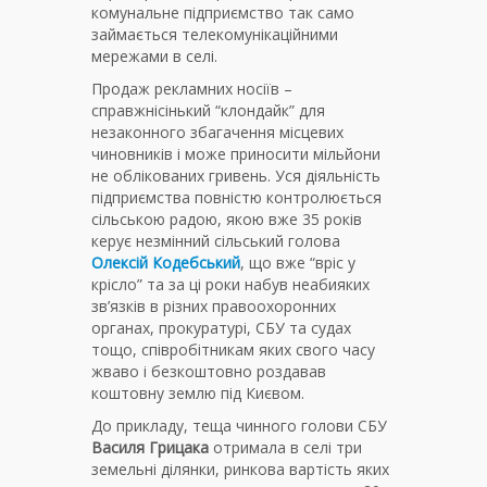
комунальне підприємство так само
займається телекомунікаційними
мережами в селі.
Продаж рекламних носіїв –
справжнісінький “клондайк” для
незаконного збагачення місцевих
чиновників і може приносити мільйони
не облікованих гривень. Уся діяльність
підприємства повністю контролюється
сільською радою, якою вже 35 років
керує незмінний сільський голова
Олексій Кодебський
, що вже “вріс у
крісло” та за ці роки набув неабияких
зв’язків в різних правоохоронних
органах, прокуратурі, СБУ та судах
тощо, співробітникам яких свого часу
жваво і безкоштовно роздавав
коштовну землю під Києвом.
До прикладу, теща чинного голови СБУ
Василя Грицака
отримала в селі три
земельні ділянки, ринкова вартість яких