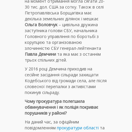
на момент отримання могла сягати 20-
30 тис. дол. США за сотку. Також в селі
Петропавлівська Борщагівка має
декілька земельних ділянок і мешкає
Ольга Воловчук
– цивільна дружина
заступника голови СБУ, начальника
Головного управління по боротьбі з
корупцією та організованою
злочинністю СБУ генерал-лейтенанта
Павла Демчини
та яка має з останнім
трьох спільних дітей.
У 2016 році Демчина приходив на
сесійне засідання сільради захищати
Кодебського від громади села, але після
словесної перепалки з активістами
покинув сільраду.
Чому прокуратура полегшила
обвинувачення і як поліція покриває
порушників у районі?
На даний час, за офіційним
повідомленням
прокуратури області
та