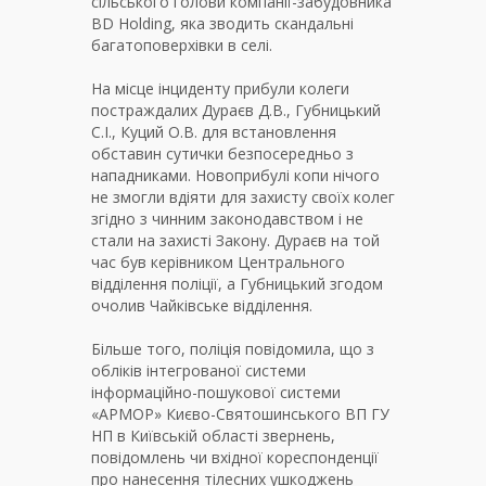
сільського голови компанії-забудовника
BD Holding, яка зводить скандальні
багатоповерхівки в селі.
На місце інциденту прибули колеги
постраждалих Дураєв Д.В., Губницький
С.І., Куций О.В. для встановлення
обставин сутички безпосередньо з
нападниками. Новоприбулі копи нічого
не змогли вдіяти для захисту своїх колег
згідно з чинним законодавством і не
стали на захисті Закону. Дураєв на той
час був керівником Центрального
відділення поліції, а Губницький згодом
очолив Чайківське відділення.
Більше того, поліція повідомила, що з
обліків інтегрованої системи
інформаційно-пошукової системи
«АРМОР» Києво-Святошинського ВП ГУ
НП в Київській області звернень,
повідомлень чи вхідної кореспонденції
про нанесення тілесних ушкоджень