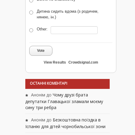
Дитина сидить вдома (з родичем,
нянею, ін.)
Other:
Vote
View Results
Crowdsignal.com
ОСТАННІ КОМЕНТАРІ
Анонім
до
Чому друзі брата
депутатки Главацької зламали моєму
сину три ребра
Анонім
до
Безкоштовна поїздка в
Іспанію для дітей чорнобильської зони