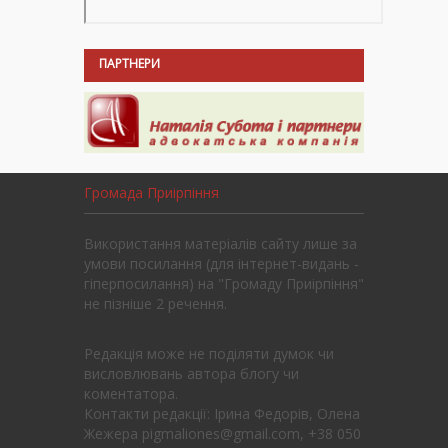
ПАРТНЕРИ
Громада Приірпіння
Використання матеріалів сайту лише за
умови посилання (для інтернет-видань -
гіперпосилання) на "Громаду Приірпіння"
не пізніше 2 речення.
Редакція може не поділяти думок чи
висловлювань автора блогу чи
коментатора.
Контакти редакції: Ірина Федорів, Олена
Жежера pigmaliones@gmail.com, +38 050