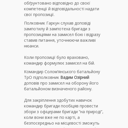
обґрунтовано відповідно до своєї
компетенції й відповідальності надати
свої пропозиції.
Полковник Гаркун слухав доповіді
зампотилу й зампотеха бригади з
пропозиціями на замисел бою і відразу
ставив питання, уточнюючи важливі
нюанси.
Коли пропозиції було враховано,
командир формулює замисел на бій.
Командир Солом’янського батальйону
ТрО підполковник
Вадим Озірний
доповів про замисел на оборону його
батальйоном визначеного району.
Для закріплення здобутих навичок
командир бригади пообіцяв провести
збори з офіцерами бригади “на природі”,
коли вони вже не по карті, а
безпосередньо на місцевості зможуть