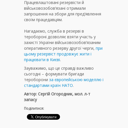
Працевлаштовані резервісти й
військовозобов’язані отримали
запрошення на збори для пред’явлення
своїм працедавцям.
Нагадаємо, служба в резерві в
теробороні дозволяє взяти участь у
захисті України військовозобов’язаним
оперативного резерву другої черги,
при
цьому резервіст продовжує жити і
працювати в Києві
.
Зауважимо, що це справді важливо
сьогодні – формувати бригади
тероборони
за європейською моделлю і
стандартами країн НАТО
.
Автор: Сергій Огородник, мол. л-т
запасу
Поділитися: