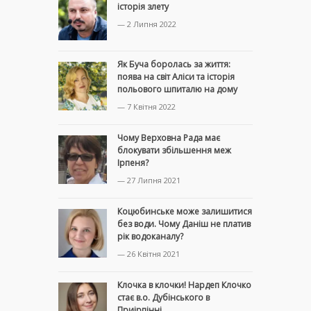
історія злету
— 2 Липня 2022
Як Буча боролась за життя:
поява на світ Аліси та історія
польового шпиталю на дому
— 7 Квітня 2022
Чому Верховна Рада має
блокувати збільшення меж
Ірпеня?
— 27 Липня 2021
Коцюбинське може залишитися
без води. Чому Даніш не платив
рік водоканалу?
— 26 Квітня 2021
Клочка в клочки! Нардеп Клочко
стає в.о. Дубінського в
Приірпінні