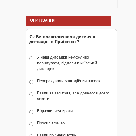
ОПИТУВАННЯ
Як Ви влаштовували дитину в
дитсадок в Приірпінні?
У наші дитсадки неможливо
влаштувати, віддали в київській
дитсадок
Перерахували благодійний внесок
Взяли за записом, але довелося довго
чекати
Відмовилися брати
Просили хабар
Взяли по знайомству