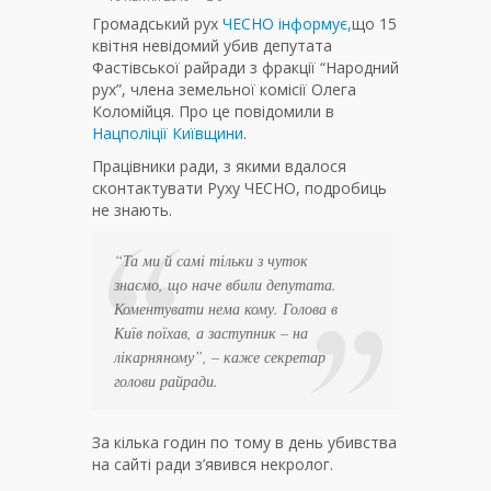
Громадський рух
ЧЕСНО інформує,
що 15
квітня невідомий убив депутата
Фастівської райради з фракції “Народний
рух”, члена земельної комісії Олега
Коломійця. Про це повідомили в
Нацполіції Київщини
.
Працівники ради, з якими вдалося
сконтактувати Руху ЧЕСНО, подробиць
не знають.
“Та ми й самі тільки з чуток
знаємо, що наче вбили депутата.
Коментувати нема кому. Голова в
Київ поїхав, а заступник – на
лікарняному”
, – каже секретар
голови райради.
За кілька годин по тому в день убивства
на сайті ради з’явився некролог.