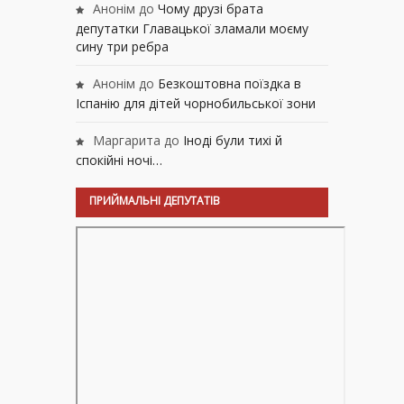
Анонім
до
Чому друзі брата
депутатки Главацької зламали моєму
сину три ребра
Анонім
до
Безкоштовна поїздка в
Іспанію для дітей чорнобильської зони
Маргарита
до
Іноді були тихі й
спокійні ночі…
ПРИЙМАЛЬНІ ДЕПУТАТІВ