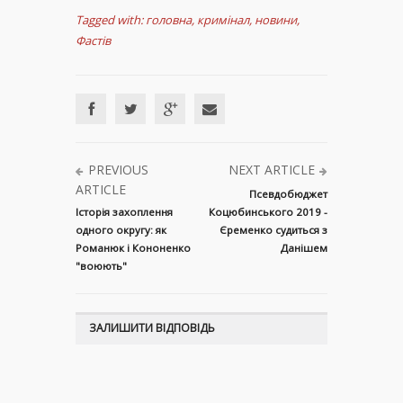
Tagged with:
головна
,
кримінал
,
новини
,
Фастів
PREVIOUS
NEXT ARTICLE
ARTICLE
Псевдобюджет
Історія захоплення
Коцюбинського 2019 -
одного округу: як
Єременко судиться з
Романюк і Кононенко
Данішем
"воюють"
ЗАЛИШИТИ ВІДПОВІДЬ