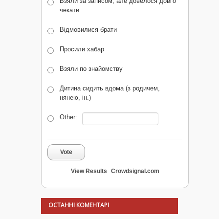
Взяли за записом, але довелося довго
чекати
Відмовилися брати
Просили хабар
Взяли по знайомству
Дитина сидить вдома (з родичем,
нянею, ін.)
Other:
Vote
View Results
Crowdsignal.com
ОСТАННІ КОМЕНТАРІ