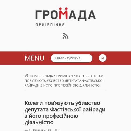
Громада Приірпіння
MENU
HOME
/
ВЛАДА
/
КРИМІНАЛ
/
ФАСТІВ
/
КОЛЕГИ
ПОВ’ЯЗУЮТЬ УБИВСТВО ДЕПУТАТА ФАСТІВСЬКОЇ
РАЙРАДИ З ЙОГО ПРОФЕСІЙНОЮ ДІЯЛЬНІСТЮ
Колеги пов’язують убивство
депутата Фастівської райради
з його професійною
діяльністю
— 16 Квітня 2019
0