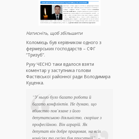
Натисніть, щоб збільшити
Коломієць був керівником одного з
фермерських господарств – СФГ
“Тризуб”.
Руху ЧЕСНО таки вдалося взяти
коментар у заступника голови
Фастівської районної ради Володимира
Куценка.
“У нього було багато роботи й
багато конфліктів. Не думаю, що
вбивство пов’язане з його
депутатською діяльністю, скоріше з
професійною. Він аграрій. Як
депутат він добре працював, на всіх
комісіях та сесіях був присутній”
, –