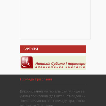
ПАРТНЕРИ
Громада Приірпіння
Використання матеріалів сайту лише за
умови посилання (для інтернет-видань -
гіперпосилання) на "Громаду Приірпіння"
не пізніше 2 речення.