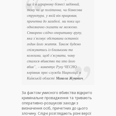
ще й в аграрному бізнесі задіяний,
тому чи це політична, чи бізнесова
структура, у якій він працював,
причетна до загибелі, ми поки що
однозначно сказати не можемо.
Створено слідчо-оперативну групу,
яка з’ясовує обставини останніх
годин його життя. Також будемо
спілкуватись із близькими та
колегами, щоб з’ясувати, чому
сталося вбивство та хто його
вбив”
, – коментує Руху ЧЕСНО
керівник прес-служби Нацполіції в
Київській області
Микола Жукович
.
За фактом умисного вбивства відкрито
кримінальне провадження та тривають
оперативно-розшукові заходи з
визначення осіб, причетних до цього
злочину. Слідчі розглядають різні версії