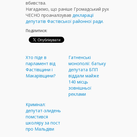
вбивства.
Нагадаємо, що раніше Громадський рух
ЧЕСНО проаналізував
декларації
депутатів Фастівської районної ради.
Поділитися:
Хто піде в
Гатненські
парламент від
монополії: батьку
Фастівщини і
депутата БПП
Макарівщини?
віддали майже
140 місць
зовнішньої
реклами
Кримінал:
депутат-злидень
помстився
школяру за пост
про Мальдіви