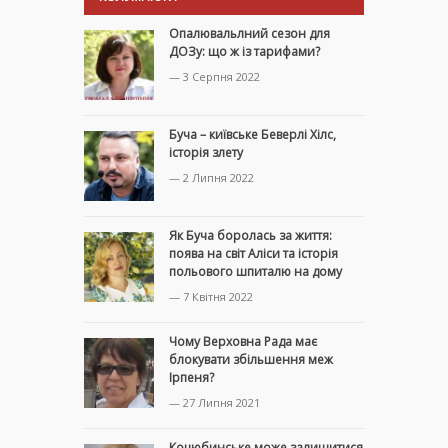
Опалювальлний сезон для
ДОЗу: що ж із тарифами?
— 3 Серпня 2022
Буча – київське Беверлі Хілс,
історія злету
— 2 Липня 2022
Як Буча боролась за життя:
поява на світ Аліси та історія
польового шпиталю на дому
— 7 Квітня 2022
Чому Верховна Рада має
блокувати збільшення меж
Ірпеня?
— 27 Липня 2021
Коцюбинське може залишитися