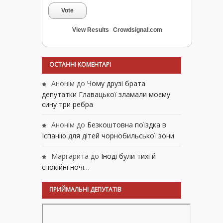
Vote
View Results
Crowdsignal.com
ОСТАННІ КОМЕНТАРІ
Анонім
до
Чому друзі брата
депутатки Главацької зламали моєму
сину три ребра
Анонім
до
Безкоштовна поїздка в
Іспанію для дітей чорнобильської зони
Маргарита
до
Іноді були тихі й
спокійні ночі…
ПРИЙМАЛЬНІ ДЕПУТАТІВ