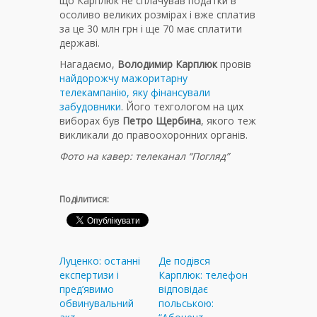
що Карплюк не сплачував податки в
осоливо великих розмірах і вже сплатив
за це 30 млн грн і ще 70 має сплатити
державі.
Нагадаємо,
Володимир Карплюк
провів
найдорожчу мажоритарну
телекампанію, яку фінансували
забудовники
. Його техгологом на цих
виборах був
Петро Щербина
, якого теж
викликали до правоохоронних органів.
Фото на кавер: телеканал “Погляд”
Поділитися:
Луценко: останні
Де подівся
експертизи і
Карплюк: телефон
пред’явимо
відповідає
обвинувальний
польською: