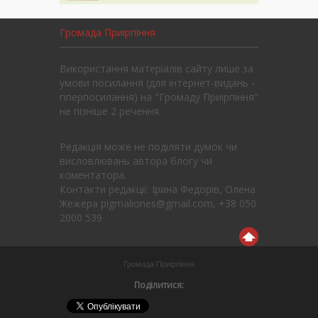
Громада Приірпіння
Використання матеріалів сайту лише за
умови посилання (для інтернет-видань -
гіперпосилання) на "Громаду Приірпіння"
не пізніше 2 речення.
Редакція може не поділяти думок чи
висловлювань автора блогу чи
коментатора.
Контакти редакції: Ірина Федорів, Олена
Жежера pigmaliones@gmail.com, +38 050
2000 539
Громада Приірпіння
Поділитися: