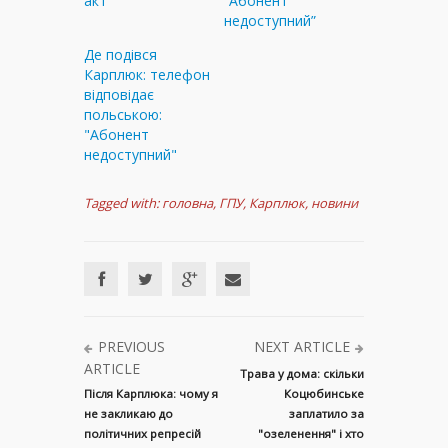
акт
“Абонент
недоступний”
Де подівся
Карплюк: телефон
відповідає
польською:
"Абонент
недоступний"
Tagged with:
головна
,
ГПУ
,
Карплюк
,
новини
PREVIOUS
NEXT ARTICLE
ARTICLE
Трава у дома: скільки
Після Карплюка: чому я
Коцюбинське
не закликаю до
заплатило за
політичних репресій
"озеленення" і хто