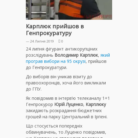
Карплюк прийшов в
Генпрокуратуру
— 24 Липня 2019
0
24 липня фігурант антикорупціних
розслідувань
Володимир Карплюк
,
який
програв вибори на 95 окрузі
, прийшов
до Генпрокуратури.
До виборів він уникав візиту до
правоохоронців, хоча його викликали
до ГПУ.
Як повідомив в інтерв’ю телеканалу 1+1
Генпрокурор
Юрій Луценко
,
Карплюку
закидають розкрадання бюджетних
грошей на парку Центральний в Ірпені.
Що стосується попередніх
обвинувачень, то Луценко повідомив,