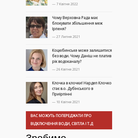
— 7 Квітня 2022
Чому Верховна Рада має
блокувати збільшення меж
Ірпеня?
— 27 Липня 2021
Коцюбинське може залишитися
без води. Чому Даніш не платив
рік водоканалу?
— 26 Квітня 2021
Клочка в клочки! Нардеп Клочко
стає в.о. Дубінського в
Приірпінні
— 10 Квітня 2021
ВАС МОЖУТЬ ПОПЕРЕДЖАТИ ПРО
ВІДКЛЮЧЕННЯ ВОДИ, СВІТЛА І Т.Д