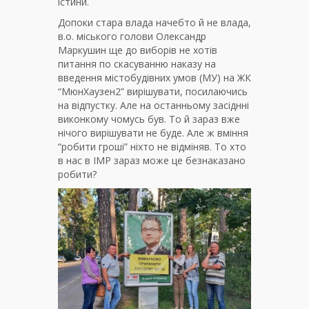
істини.
Допоки стара влада начебто й не влада,
в.о. міського голови Олександр
Маркушин ще до виборів не хотів
питання по скасуванню наказу на
введення містобудівних умов (МУ) на ЖК
“МюнХаузен2” вирішувати, посилаючись
на відпустку. Але на останньому засіднні
виконкому чомусь був. То й зараз вже
нічого вирішувати не буде. Але ж вміння
“робити гроші” ніхто не відміняв. То хто
в нас в ІМР зараз може це безнаказано
робити?