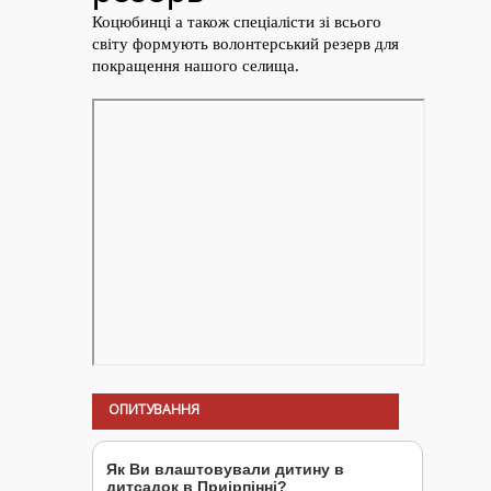
ОПИТУВАННЯ
Як Ви влаштовували дитину в
дитсадок в Приірпінні?