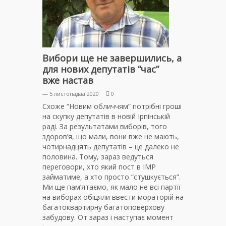
Вибори ще не завершились, а
для нових депутатів “час”
вже настав
— 5 листопадаа 2020
0
Схоже “Новим обличчям” потрібні гроші
на скупку депутатів в новій Ірпінській
раді. За результатами виборів, того
здоров’я, що мали, вони вже не мають,
чотирнадцять депутатів – це далеко не
половина. Тому, зараз ведуться
переговори, хто який пост в ІМР
займатиме, а хто просто “стушкується”.
Ми ще пам’ятаємо, як мало не всі партії
на виборах обіцяли ввести мораторій на
багатоквартирну багатоповерхову
забудову. От зараз і наступає момент