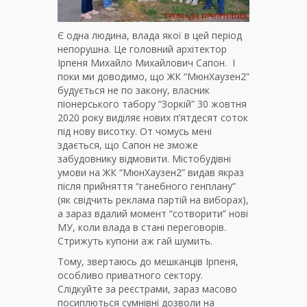
Є одна людина, влада якої в цей період
непорушна. Це головний архітектор
Ірпеня Михайло Михайлович Сапон. І
поки ми доводимо, що ЖК “МюнХаузен2”
будується не по закону, власник
піонерського табору “Зоркій” 30 жовтня
2020 року виділяє нових п’ятдесят соток
під нову висотку. От чомусь мені
здається, що Сапон не зможе
забудовнику відмовити. Містобудівні
умови на ЖК “МюнХаузен2” видав якраз
після прийняття “ганебного генплану”
(як свідчить реклама партій на виборах),
а зараз вдалий момент “сотворити” нові
МУ, коли влада в стані переговорів.
Стрижуть купони аж гай шумить.
Тому, звертаюсь до мешканців Ірпеня,
особливо приватного сектору.
Слідкуйте за реєстрами, зараз масово
посиплються сумнівні дозволи на