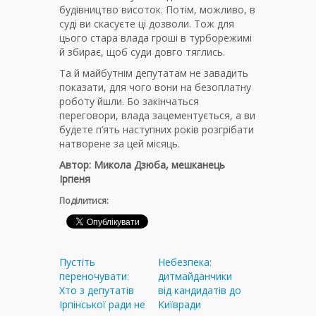
будівництво висоток. Потім, можливо, в
суді ви скасуєте ці дозволи. Тож для
цього стара влада гроші в турборежимі
й збирає, щоб суди довго тяглись.
Та й майбутнім депутатам не завадить
показати, для чого вони на безоплатну
роботу йшли. Бо закінчаться
переговори, влада зацементується, а ви
будете п’ять наступних років розгрібати
натворене за цей місяць.
Автор: Микола Дзюба, мешканець
Ірпеня
Поділитися:
Пустіть
Небезпека:
переночувати:
дитмайданчики
Хто з депутатів
від кандидатів до
Ірпінської ради не
Київради