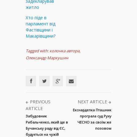
задекларував
житло
Хто піде в
парламент від
Фастівщини і
Макарівщини?
Tagged with:
колонка автора
,
Олександр Маркушин
PREVIOUS
NEXT ARTICLE
ARTICLE
Екснардепка Пташник
Забудовник
програла суд Руху
Рибальченко, який іде в
ЧЕСНО за своїм же
Бучанську раду від ЄС,
позовом
будується на чужій