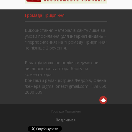
Громада Приірпіння
Використання матеріалів сайту лише за
умови посилання (для інтернет-видань -
гіперпосилання) на "Громаду Приірпіння"
не пізніше 2 речення.
Редакція може не поділяти думок чи
висловлювань автора блогу чи
коментатора.
Контакти редакції: Ірина Федорів, Олена
Жежера pigmaliones@gmail.com, +38 050
2000 539
Громада Приірпіння
Поділитися: