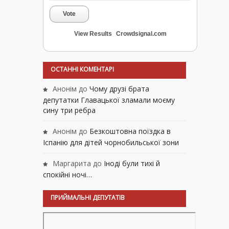
Vote
View Results
Crowdsignal.com
ОСТАННІ КОМЕНТАРІ
Анонім
до
Чому друзі брата
депутатки Главацької зламали моєму
сину три ребра
Анонім
до
Безкоштовна поїздка в
Іспанію для дітей чорнобильської зони
Маргарита
до
Іноді були тихі й
спокійні ночі…
ПРИЙМАЛЬНІ ДЕПУТАТІВ