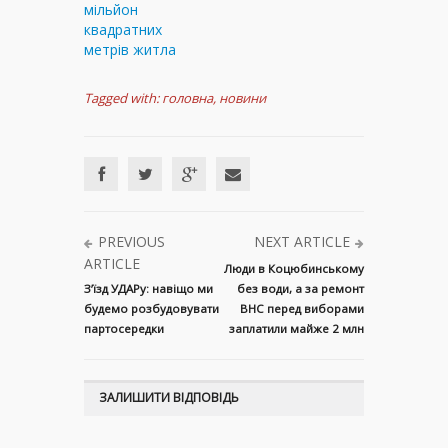
мільйон
квадратних
метрів житла
Tagged with:
головна
,
новини
PREVIOUS
NEXT ARTICLE
ARTICLE
Люди в Коцюбинському
З’їзд УДАРу: навіщо ми
без води, а за ремонт
будемо розбудовувати
ВНС перед виборами
партосередки
заплатили майже 2 млн
ЗАЛИШИТИ ВІДПОВІДЬ