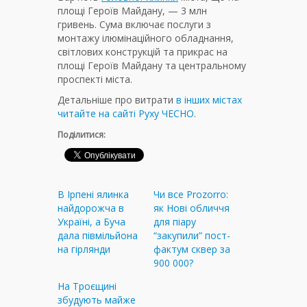
площі Героїв Майдану, — 3 млн
гривень.
Сума включає послуги з
монтажу
ілюмінаційного обладнання,
світлових конструкцій та прикрас на
площі Героїв Майдану та центральному
проспекті міста.
Детальніше про витрати
в інших містах
читайте на сайті Руху ЧЕСНО
.
Поділитися:
В Ірпені ялинка
Чи все Prozorro:
найдорожча в
як Нові обличчя
Україні, а Буча
для піару
дала півмільйона
“закупили” пост-
на гірлянди
фактум сквер за
900 000?
На Троєщині
збудують майже