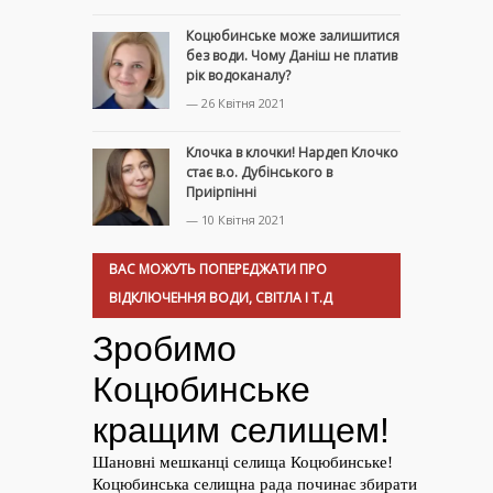
Коцюбинське може залишитися
без води. Чому Даніш не платив
рік водоканалу?
— 26 Квітня 2021
Клочка в клочки! Нардеп Клочко
стає в.о. Дубінського в
Приірпінні
— 10 Квітня 2021
ВАС МОЖУТЬ ПОПЕРЕДЖАТИ ПРО
ВІДКЛЮЧЕННЯ ВОДИ, СВІТЛА І Т.Д