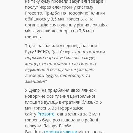
на таку суму провели закупівлі товарів і
послуг через електронну систему
Prozorro. Придбання новорічної ялинки
обійшлося у 3,5 млн гривень, а на
організацію святкувань у різних локаціях
міста уклали договорів на 7,5 млн
гривень.
Та, як зазначили у відповіді на запит
Руху ЧЕСНО,
“у зв’язку з карантинними
нормами наразі усі масові заходи,
концертні програми та активності
відмінені. З огляду на це укладені
договори будуть переглянуті та
зменшені”.
У Дніпрі на придбання двох ялинок,
новорічне освітлення центральної
площі та вулиць витратили близько 5
млн гривень.
За інформацією
сайту
Prozorro
, одна ялинка
за 2 млн
гривень буде розташована в районі
парку ім. Лазаря Глоби.
Вартість
головної ялинки
міста, що на