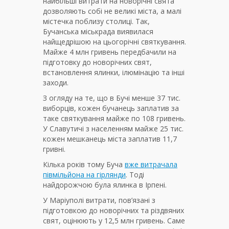
найбільші витрати на новорічні свята
дозволяють собі не великі міста, а малі
містечка поблизу столиці. Так,
Бучанська міськрада виявилася
найщедрішою на цьогорічні святкування.
Майже 4 млн гривень передбачили на
підготовку до новорічних свят,
встановлення ялинки, ілюмінацію та інші
заходи.
З огляду на те, що в Бучі менше 37 тис.
виборців, кожен бучанець заплатив за
таке святкування майже по 108 гривень.
У Славутичі з населенням майже 25 тис.
кожен мешканець міста заплатив 11,7
гривні.
Кілька років тому Буча
вже витрачала
півмільйона на гірлянди
. Тоді
найдорожчою була ялинка в Ірпені.
У Маріуполі витрати, пов’язані з
підготовкою до новорічних та різдвяних
свят, оцінюють у 12,5 млн гривень. Саме