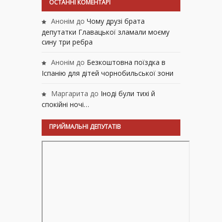
ОСТАННІ КОМЕНТАРІ
Анонім
до
Чому друзі брата
депутатки Главацької зламали моєму
сину три ребра
Анонім
до
Безкоштовна поїздка в
Іспанію для дітей чорнобильської зони
Маргарита
до
Іноді були тихі й
спокійні ночі…
ПРИЙМАЛЬНІ ДЕПУТАТІВ