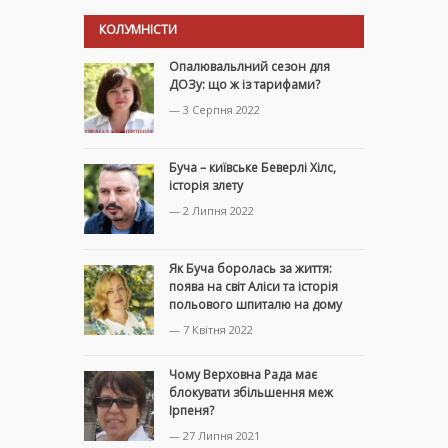
КОЛУМНІСТИ
Опалювальлний сезон для
ДОЗу: що ж із тарифами?
— 3 Серпня 2022
Буча – київське Беверлі Хілс,
історія злету
— 2 Липня 2022
Як Буча боролась за життя:
поява на світ Аліси та історія
польового шпиталю на дому
— 7 Квітня 2022
Чому Верховна Рада має
блокувати збільшення меж
Ірпеня?
— 27 Липня 2021