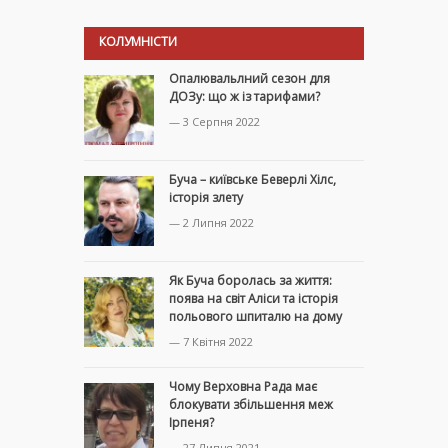
КОЛУМНІСТИ
Опалювальлний сезон для
ДОЗу: що ж із тарифами?
— 3 Серпня 2022
Буча – київське Беверлі Хілс,
історія злету
— 2 Липня 2022
Як Буча боролась за життя:
поява на світ Аліси та історія
польового шпиталю на дому
— 7 Квітня 2022
Чому Верховна Рада має
блокувати збільшення меж
Ірпеня?
— 27 Липня 2021