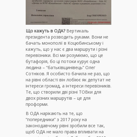
Що кажуть в ОДА?
Вертикаль
президента розводить руками. Вони не
бачать монополії в Коцюбинському і
кажуть, що у нас є два маршрути і різні
перевізники. Всі ми розуміємо, що це
бутафорія, бо ці потоки курує одна
людина – “батьківщинівець” Олег
Сотніков. Я особисто бачила не раз, що
на рівні області він лобіює як депутат не
інтереси громад, а інтереси перевізників.
Те, що створили дві різні ТОВки для
двох різних маршрутів – це для
проформи.
В ОДА нарікають на те, що
“попередники” з 2017 року на
законодавчому рівні зробили все так,
щоб ОДА не мало права впливати на