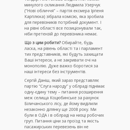
минулого скликання Людмила Узерчук
(“Нові обличчя” – партія ексмера Ірпеня
Карплюка) зібрала комісію, яка зробила
для перевізників потрібний документ. І
на рівні області все позиціонували так,
ніби претензій до перевізника немає.
Що з цим робити?
Обирайте, будь
ласка, на рівень області та і парламент
тих представників, які будуть захищати
Ваші інтереси, а не закривати очі на
монополію. Дуже важко боротися за
наші інтереси без інструментів.
Сергій Даніш, який зараз представляє
партію “Слуга народу” у облраді піднімає
одну-єдину тему – питання розширення
меж селища Коцюбинське за рахунок
Біличанського лісу, де йому виділили
незаконно ділянку ще 2008 року. Ми
були в ОДА і в облраді на низці робочих
груп. Питання ціни за проїзд та якість
пасажирських перевезень він не