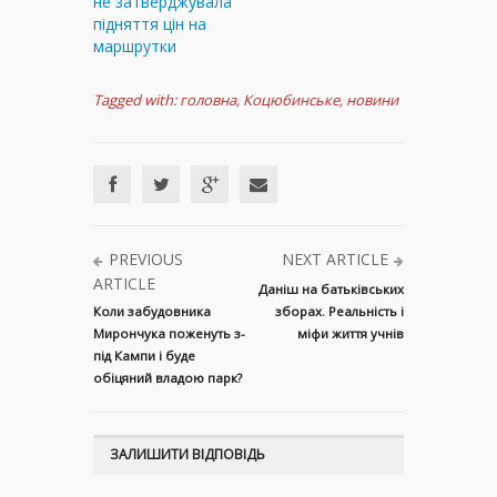
не затверджувала
підняття цін на
маршрутки
Tagged with:
головна
,
Коцюбинське
,
новини
PREVIOUS
NEXT ARTICLE
ARTICLE
Даніш на батьківських
Коли забудовника
зборах. Реальність і
Мирончука поженуть з-
міфи життя учнів
під Кампи і буде
обіцяний владою парк?
ЗАЛИШИТИ ВІДПОВІДЬ