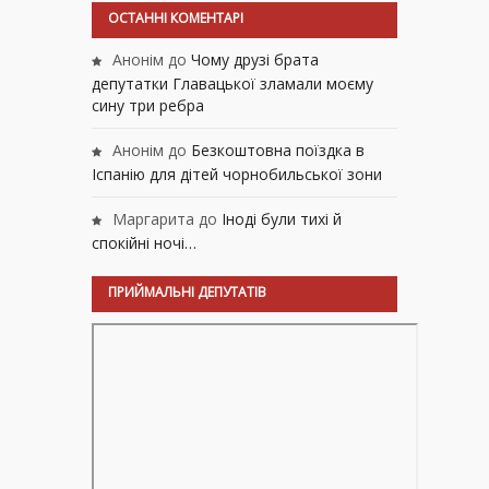
ОСТАННІ КОМЕНТАРІ
Анонім
до
Чому друзі брата
депутатки Главацької зламали моєму
сину три ребра
Анонім
до
Безкоштовна поїздка в
Іспанію для дітей чорнобильської зони
Маргарита
до
Іноді були тихі й
спокійні ночі…
ПРИЙМАЛЬНІ ДЕПУТАТІВ