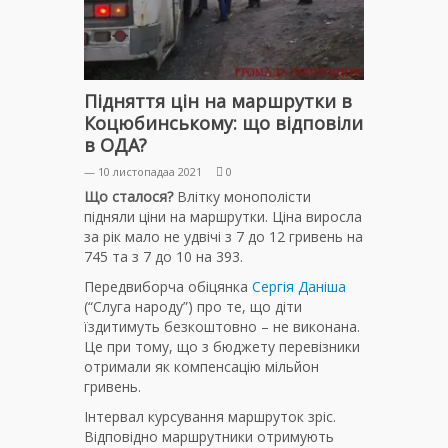
Підняття цін на маршрутки в
Коцюбинському: що відповіли
в ОДА?
— 10 листопадаа 2021
0
Що сталося?
Влітку монополісти
підняли ціни на маршрутки. Ціна виросла
за рік мало не удвічі з 7 до 12 гривень на
745 та з 7 до 10 на 393.
Передвиборча обіцянка
Сергія Даніша
(“Слуга народу”) про те, що діти
їздитимуть безкоштовно – не виконана.
Це при тому, що з бюджету перевізники
отримали як компенсацію мільйон
гривень.
Інтервал курсування маршруток зріс.
Відповідно маршрутники отримують