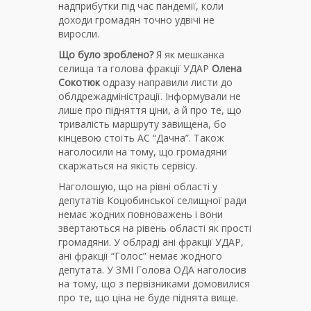
надприбутки під час пандемії, коли
доходи громадян точно удвічі не
виросли.
Що було зроблено?
Я як мешканка
селища та голова фракції УДАР
Олена
Сокотюк
одразу направили листи до
облдрежадміністрації. Інформували не
лише про підняття ціни, а й про те, що
тривалість маршруту завищена, бо
кінцевою стоїть АС “Дачна”. Також
наголосили на тому, що громадяни
скаржаться на якість сервісу.
Наголошую, що на рівні області у
депутатів Коцюбинської селищної ради
немає жодних повноважень і вони
звертаються на рівень області як прості
громадяни. У облраді ані фракції УДАР,
ані фракції “Голос” немає жодного
депутата. У ЗМІ Голова ОДА наголосив
на тому, що з первізниками домовилися
про те, що ціна не буде піднята вище.