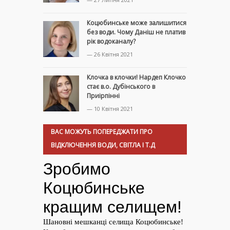
Коцюбинське може залишитися
без води. Чому Даніш не платив
рік водоканалу?
— 26 Квітня 2021
Клочка в клочки! Нардеп Клочко
стає в.о. Дубінського в
Приірпінні
— 10 Квітня 2021
ВАС МОЖУТЬ ПОПЕРЕДЖАТИ ПРО
ВІДКЛЮЧЕННЯ ВОДИ, СВІТЛА І Т.Д