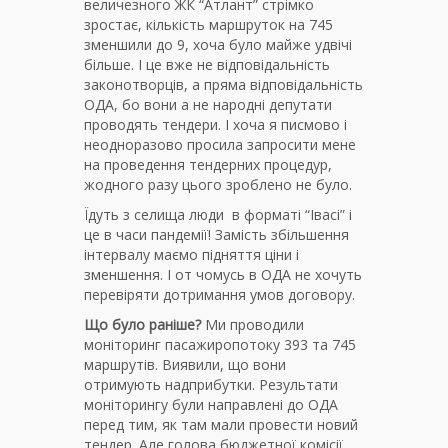
величезного ЖК “Атлант” стрімко
зростає, кількість маршруток на 745
зменшили до 9, хоча було майже удвічі
більше. І це вже не відповідальність
законотворців, а пряма відповідальність
ОДА, бо вони а не народні депутати
проводять тендери. І хоча я писмово і
неодноразово просила запросити мене
на проведення тендерних процедур,
жодного разу цього зроблено не було.
Їдуть з селища люди в форматі “Івасі” і
це в часи пандемії! Замість збільшення
інтервалу маємо підняття ціни і
зменшення. І от чомусь в ОДА не хочуть
перевіряти дотримання умов договору.
Що було раніше?
Ми проводили
моніторинг пасажиропотоку 393 та 745
маршрутів. Виявили, що вони
отримують надприбутки. Результати
моніторингу були направлені до ОДА
перед тим, як там мали провести новий
тендер. Але голова бюджетної комісії