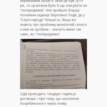
перевізників області. Якби це був 2019
рік, то це можна було б ще списувати на
“попередників”. Але пройшло більше
половини каденції Верховної Ради, де у
“Слуги народу” більшість. Якщо всі
знають про проблему монополій і нічого
з нею не зробили – значить винні так
само, як і “попередники”.
ОДА проводить тендери і підписує
договори. І при тому, що населення
Коцюбинського через появу