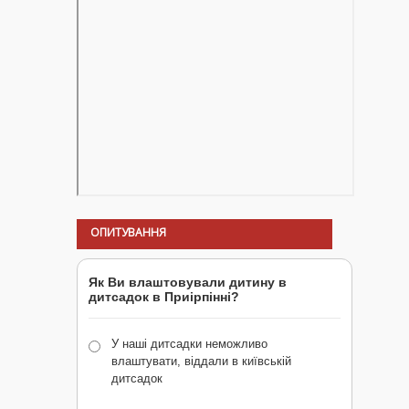
ОПИТУВАННЯ
Як Ви влаштовували дитину в
дитсадок в Приірпінні?
У наші дитсадки неможливо
влаштувати, віддали в київській
дитсадок