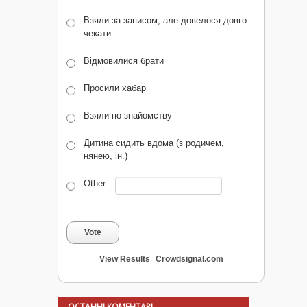
Взяли за записом, але довелося довго
чекати
Відмовилися брати
Просили хабар
Взяли по знайомству
Дитина сидить вдома (з родичем,
нянею, ін.)
Other:
Vote
View Results
Crowdsignal.com
ОСТАННІ КОМЕНТАРІ