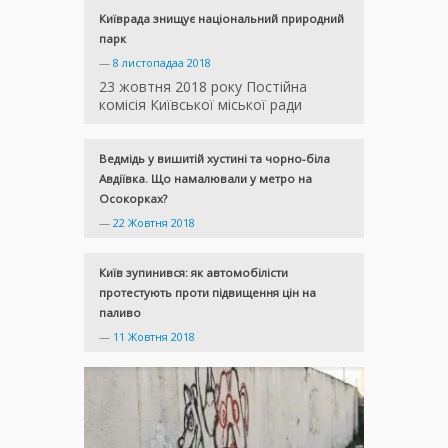
Київрада знищує національний природний
парк
—
8 листопадаа 2018
23 жовтня 2018 року Постійна
комісія Київської міської ради
Ведмідь у вишитій хустині та чорно-біла
Авдіївка. Що намалювали у метро на
Осокорках?
—
22 Жовтня 2018
Київ зупинився: як автомобілісти
протестують проти підвищення цін на
паливо
—
11 Жовтня 2018