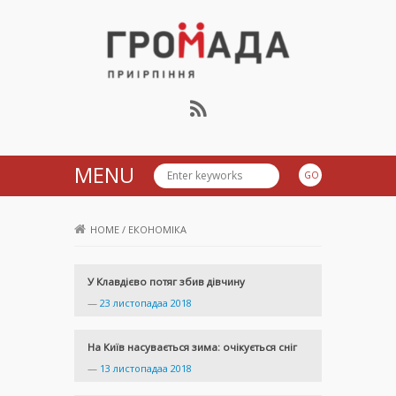
Громада Приірпіння
MENU
HOME
/
ЕКОНОМІКА
У Клавдієво потяг збив дівчину
—
23 листопадаа 2018
На Київ насувається зима: очікується сніг
—
13 листопадаа 2018