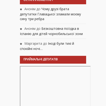
Анонім
до
Чому друзі брата
депутатки Главацької зламали моєму
сину три ребра
Анонім
до
Безкоштовна поїздка в
Іспанію для дітей чорнобильської зони
Маргарита
до
Іноді були тихі й
спокійні ночі…
ПРИЙМАЛЬНІ ДЕПУТАТІВ