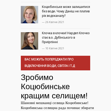
Коцюбинське може залишитися
без води. Чому Даніш не платив
рік водоканалу?
— 26 Квітня 2021
Клочка в клочки! Нардеп Клочко
стає в.о. Дубінського в
Приірпінні
— 10 Квітня 2021
ВАС МОЖУТЬ ПОПЕРЕДЖАТИ ПРО
ВІДКЛЮЧЕННЯ ВОДИ, СВІТЛА І Т.Д