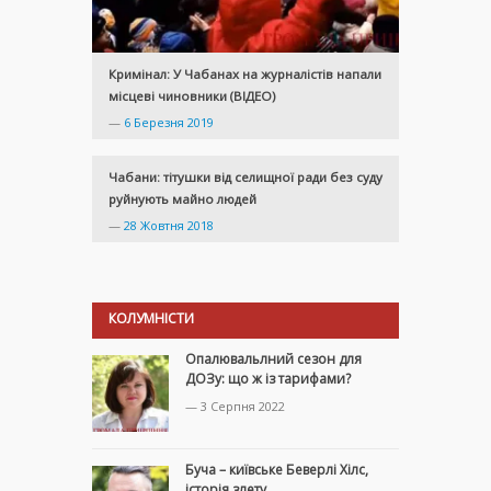
Кримінал: У Чабанах на журналістів напали
місцеві чиновники (ВІДЕО)
—
6 Березня 2019
Чабани: тітушки від селищної ради без суду
руйнують майно людей
—
28 Жовтня 2018
КОЛУМНІСТИ
Опалювальлний сезон для
ДОЗу: що ж із тарифами?
— 3 Серпня 2022
Буча – київське Беверлі Хілс,
історія злету