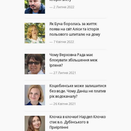
— 2 Липня 2022
Як Буча боролась за життя:
поява на світ Аліси та історія
польового шпиталю на дому
— 7 Квітня 2022
Чому Верховна Рада має
блокувати збільшення меж
Ірпеня?
— 27 Липня 2021
Коцюбинське може залишитися
без води. Чому Даніш не платив
рік водоканалу?
— 26 Квітня 2021
Клочка в клочки! Нардеп Клочко
стає в.о. Дубінського в
Приірпінні