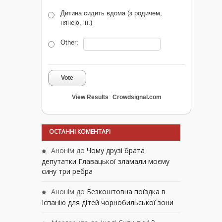
Дитина сидить вдома (з родичем,
нянею, ін.)
Other:
Vote
View Results
Crowdsignal.com
ОСТАННІ КОМЕНТАРІ
Анонім
до
Чому друзі брата
депутатки Главацької зламали моєму
сину три ребра
Анонім
до
Безкоштовна поїздка в
Іспанію для дітей чорнобильської зони