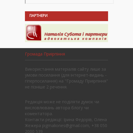
ПАРТНЕРИ
Громада Приірпіння
Використання матеріалів сайту лише за
умови посилання (для інтернет-видань -
гіперпосилання) на "Громаду Приірпіння"
не пізніше 2 речення.
Редакція може не поділяти думок чи
висловлювань автора блогу чи
коментатора.
Контакти редакції: Ірина Федорів, Олена
Жежера pigmaliones@gmail.com, +38 050
2000 539