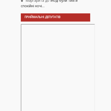
Маргарита
до
Іноді були тихі й
спокійні ночі…
ПРИЙМАЛЬНІ ДЕПУТАТІВ