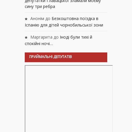
депутатки Главацької зламали моєму
сину три ребра
Анонім
до
Безкоштовна поїздка в
Іспанію для дітей чорнобильської зони
Маргарита
до
Іноді були тихі й
спокійні ночі…
ПРИЙМАЛЬНІ ДЕПУТАТІВ