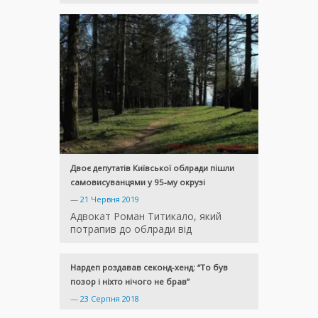
Двоє депутатів Київської облради пішли
самовисуванцями у 95-му окрузі
—
21 Червня 2019
Адвокат Роман Титикало, який
потрапив до облради від
Нардеп роздавав секонд-хенд: “То був
позор і ніхто нічого не брав”
—
23 Серпня 2018