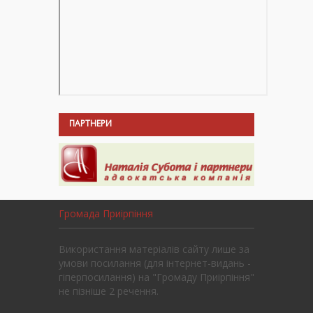
ПАРТНЕРИ
Громада Приірпіння
Використання матеріалів сайту лише за
умови посилання (для інтернет-видань -
гіперпосилання) на "Громаду Приірпіння"
не пізніше 2 речення.