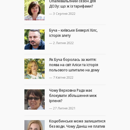
Опалювальлний сезон для
ДОЗу: що ж із тарифами?
— 3 Серпня 2022
Буча – київське Беверлі Хілс,
історія злету
— 2 Липня 2022
Як Буча боролась за життя:
поява на світ Аліси та історія
польового шпиталю на дому
— 7 Квітня 2022
Чому Верховна Рада має
блокувати збільшення меж
Ірпеня?
— 27 Липня 2021
Коцюбинське може залишитися
без води. Чому Даніш не платив